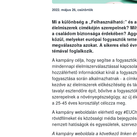
2022. május 26, csütörtök
Mi a különbség a „Felhasználható:” és a
élelmiszerek címékéjén szerepelnek? Mil
a családom biztonsága érdekében? Aggó
közül, melyeket európai fogyasztók tet
megválaszolta azokat. A sikeres első év
témával foglalkozik.
A kampány célja, hogy segítse a fogyasztó
mindennapi élelmiszerválasztással kapcsola
hozzáférhető információkat kínál a fogyasz
fogyasztása során alkalmazhatnak - a címk
kezdve az élelmiszerek előkészítéséig és t
tavalyi esztendőre épít, bővítve a fogyaszt
szerepelnek a növényegészségügy, az új él
a 25-45 éves korosztályt célozza meg.
A kampány weboldalán elérhető egy #EUCh
rövidfilmeket és közösségi média bejegyzés
nemzeti hatóságok és egyesületek, szerve
A kampány weboldala a következő linken ér