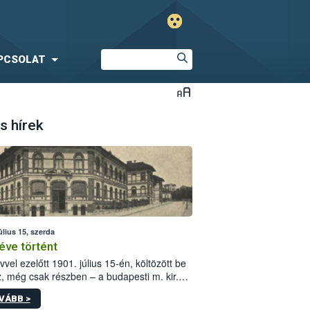
PCSOLAT
s hírek
úlius 15, szerda
éve történt
vvel ezelőtt 1901. július 15-én, költözött be
z, még csak részben – a budapesti m. kir.
i vetőmagvizsgáló állomás a Kis Rókus utca
VÁBB >
ám alatti, Czigler Győző által tervezett új