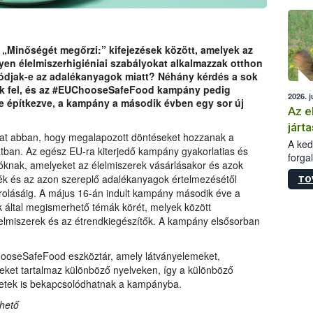
épüle
 „Minőségét megőrzi:” kifejezések között, amelyek az
yen élelmiszerhigiéniai szabályokat alkalmazzak otthon
djak-e az adalékanyagok miatt? Néhány kérdés a sok
tek fel, és az #EUChooseSafeFood kampány pedig
2026. j
re építkezve, a kampány a második évben egy sor új
Az e
járta
kat abban, hogy megalapozott döntéseket hozzanak a
A kedv
tban. Az egész EU-ra kiterjedő kampány gyakorlatias és
forga
tóknak, amelyeket az élelmiszerek vásárlásakor és azok
Korm.
ék és az azon szereplő adalékanyagok értelmezésétől
TO
sérül
árolásáig. A május 16-án indult kampány második éve a
felme
ók által megismerhető témák körét, melyek között
veszé
elmiszerek és az étrendkiegészítők. A kampány elsősorban
Ezen 
vonni
jártas
ooseSafeFood eszköztár, amely látványelemeket,
eket tartalmaz különböző nyelveken, így a különböző
zetek is bekapcsolódhatnak a kampányba.
hető