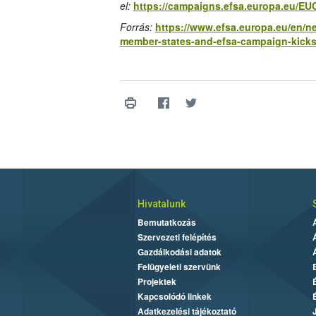
el:
https://campaigns.efsa.europa.eu/E
Forrás:
https://www.efsa.europa.eu/en/n
member-states-and-efsa-campaign-kick
Hivatalunk
Bemutatkozás
Szervezeti felépítés
Gazdálkodási adatok
Felügyeleti szervünk
Projektek
Kapcsolódó linkek
Adatkezelési tájékoztató