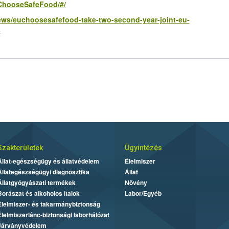
UChooseSafeFood/#/
ews/euchoosesafefood-take-two-second-year-joint-eu-
s
Szakterületek
Ügyintézés
Állat-egészségügy és állatvédelem
Élelmiszer
Állategészségügyi diagnosztika
Állat
Állatgyógyászati termékek
Növény
Borászat és alkoholos italok
Labor/Egyéb
Élelmiszer- és takarmánybiztonság
Élelmiszerlánc-biztonsági laborhálózat
Járványvédelem