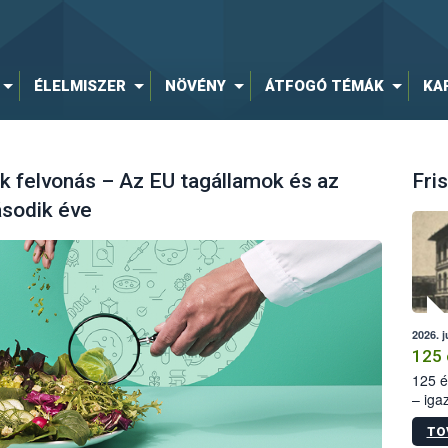
ÉLELMISZER
NÖVÉNY
ÁTFOGÓ TÉMÁK
KA
felvonás – Az EU tagállamok és az
Fris
sodik éve
2026. j
125 
125 é
– iga
állam
TO
15. sz