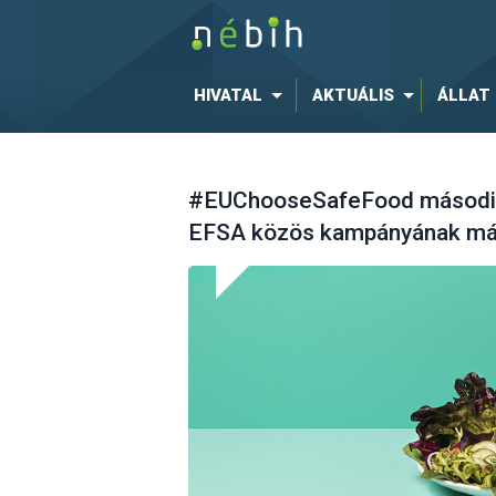
HIVATAL
AKTUÁLIS
ÁLLAT
#EUChooseSafeFood második 
EFSA közös kampányának má