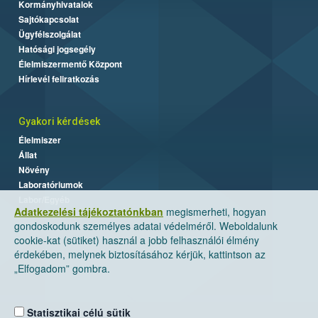
Kormányhivatalok
Sajtókapcsolat
Ügyfélszolgálat
Hatósági jogsegély
Élelmiszermentő Központ
Hírlevél feliratkozás
Gyakori kérdések
Élelmiszer
Állat
Növény
Laboratóriumok
Labor/Egyéb
Adatkezelési tájékoztatónkban
megismerheti, hogyan
gondoskodunk személyes adatai védelméről. Weboldalunk
cookie-kat (sütiket) használ a jobb felhasználói élmény
érdekében, melynek biztosításához kérjük, kattintson az
„Elfogadom” gombra.
Statisztikai célú sütik