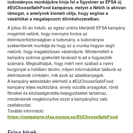
tudományos munkájukra hívja fel a figyelmet az EFSA új
#EUChooseSafeFood kampánya, melyet a Nébih is aktívan
támogat, s amelynek kiemelt célja, hogy segítse a
vásárlókat a megalapozott döntéshozatalban.
A július 30-án induló, az egész unióra kiterjedő EFSA kampány
megérteti velünk, hogy mennyire fontos az
élelmiszerbiztonságban a tudomány, a tudományos
szakemberek munkája és hogy ez a munka hogyan segít
nekünk, hogy magabiztosan vásároljunk. Mindemellett a
kampány számos gyakorlati tanácsot is ad a fogyasztók
számára. Megtudhatjuk, hogy miért nem szabad a nyers
burgonyát a hűtőben tárolni, milyen információkat találunk az
élelmiszerek címkéjén, mik azok az adalékanyagok.
A kampány weboldalán elérhető a #EUChooseSafeFood
kampány teljes eszköztára, amely vizuális anyagokat, rövid
filmeket és közösségimédia-bejegyzéseket tartalmaz,
mindenkinek megkönnyítve ezzel a kampányhoz való
csatlakozást.
További információ:
https://campaigns.efsa.europa.eu/EUChooseSafeFood
Friss hírek