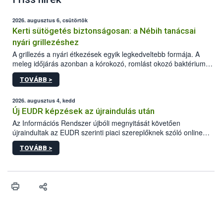
2026. augusztus 6, csütörtök
Kerti sütögetés biztonságosan: a Nébih tanácsai
nyári grillezéshez
A grillezés a nyári étkezések egyik legkedveltebb formája. A
meleg időjárás azonban a kórokozó, romlást okozó baktériumok
gyorsabb szaporodásának is kedvez. A szabadtéri sütögetés
TOVÁBB >
ezért nem csupán a megfelelő sütési technikáról szól: legalább
ilyen fontos az alapanyagok biztonságos kezelése, az alapvető
higiéniai szabályok betartása, a megfelelő hőkezelés, valamint a
2026. augusztus 4, kedd
maradékok szakszerű tárolása. A Nemzeti Élelmiszerlánc-
Új EUDR képzések az újraindulás után
biztonsági Hivatal (Nébih) Oktatási Programja összegyűjtötte a
Az Információs Rendszer újbóli megnyitását követően
biztonságos grillezés legfontosabb tudnivalóit.
újraindultak az EUDR szerinti piaci szereplőknek szóló online
képzések.
TOVÁBB >