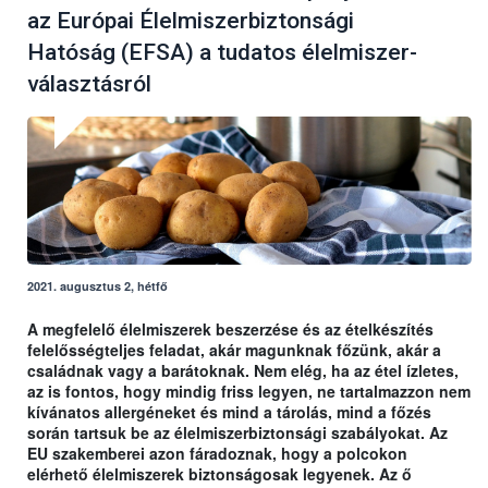
az Európai Élelmiszerbiztonsági
Hatóság (EFSA) a tudatos élelmiszer-
választásról
2021. augusztus 2, hétfő
A megfelelő élelmiszerek beszerzése és az ételkészítés
felelősségteljes feladat, akár magunknak főzünk, akár a
családnak vagy a barátoknak. Nem elég, ha az étel ízletes,
az is fontos, hogy mindig friss legyen, ne tartalmazzon nem
kívánatos allergéneket és mind a tárolás, mind a főzés
során tartsuk be az élelmiszerbiztonsági szabályokat. Az
EU szakemberei azon fáradoznak, hogy a polcokon
elérhető élelmiszerek biztonságosak legyenek. Az ő