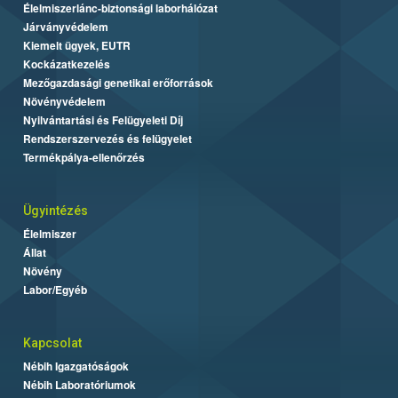
Élelmiszerlánc-biztonsági laborhálózat
Járványvédelem
Kiemelt ügyek, EUTR
Kockázatkezelés
Mezőgazdasági genetikai erőforrások
Növényvédelem
Nyilvántartási és Felügyeleti Díj
Rendszerszervezés és felügyelet
Termékpálya-ellenőrzés
Ügyintézés
Élelmiszer
Állat
Növény
Labor/Egyéb
Kapcsolat
Nébih Igazgatóságok
Nébih Laboratóriumok