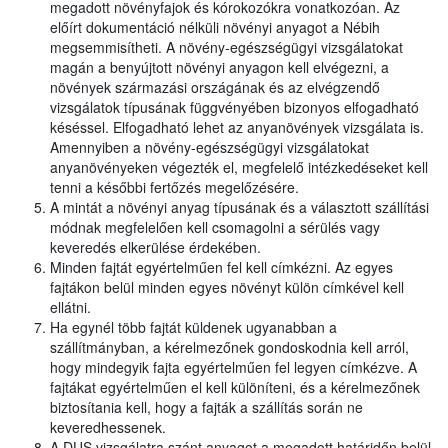
megadott növényfajok és kórokozókra vonatkozóan. Az
előírt dokumentáció nélküli növényi anyagot a Nébih
megsemmisítheti. A növény-egészségügyi vizsgálatokat
magán a benyújtott növényi anyagon kell elvégezni, a
növények származási országának és az elvégzendő
vizsgálatok típusának függvényében bizonyos elfogadható
késéssel. Elfogadható lehet az anyanövények vizsgálata is.
Amennyiben a növény-egészségügyi vizsgálatokat
anyanövényeken végezték el, megfelelő intézkedéseket kell
tenni a későbbi fertőzés megelőzésére.
A mintát a növényi anyag típusának és a választott szállítási
módnak megfelelően kell csomagolni a sérülés vagy
keveredés elkerülése érdekében.
Minden fajtát egyértelműen fel kell címkézni. Az egyes
fajtákon belül minden egyes növényt külön címkével kell
ellátni.
Ha egynél több fajtát küldenek ugyanabban a
szállítmányban, a kérelmezőnek gondoskodnia kell arról,
hogy mindegyik fajta egyértelműen fel legyen címkézve. A
fajtákat egyértelműen el kell különíteni, és a kérelmezőnek
biztosítania kell, hogy a fajták a szállítás során ne
keveredhessenek.
A DUS vizsgálatra szánt anyagot a megadott határidőn belül