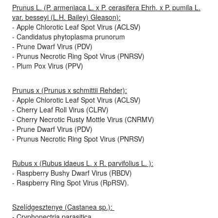
Prunus L. (P. armeniaca L. x P. cerasifera Ehrh. x P. pumila L.
var. besseyi (L.H. Bailey) Gleason):
- Apple Chlorotic Leaf Spot Virus (ACLSV)
- Candidatus phytoplasma prunorum
- Prune Dwarf Virus (PDV)
- Prunus Necrotic Ring Spot Virus (PNRSV)
- Plum Pox Virus (PPV)
Prunus x (Prunus x schmittii Rehder):
- Apple Chlorotic Leaf Spot Virus (ACLSV)
- Cherry Leaf Roll Virus (CLRV)
- Cherry Necrotic Rusty Mottle Virus (CNRMV)
- Prune Dwarf Virus (PDV)
- Prunus Necrotic Ring Spot Virus (PNRSV)
Rubus x (Rubus idaeus L. x R. parvifolius L. ):
- Raspberry Bushy Dwarf Virus (RBDV)
- Raspberry Ring Spot Virus (RpRSV).
Szelídgesztenye (Castanea sp.):
- Cryphonectria parasitica.