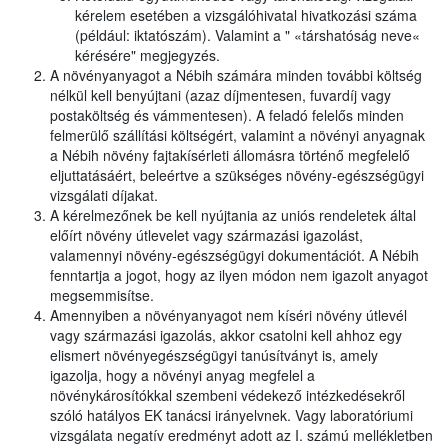
kérelem esetében a vizsgálóhivatal hivatkozási száma
(például: iktatószám). Valamint a " «társhatóság neve«
kérésére" megjegyzés.
A növényanyagot a Nébih számára minden további költség
nélkül kell benyújtani (azaz díjmentesen, fuvardíj vagy
postaköltség és vámmentesen). A feladó felelős minden
felmerülő szállítási költségért, valamint a növényi anyagnak
a Nébih növény fajtakísérleti állomásra történő megfelelő
eljuttatásáért, beleértve a szükséges növény-egészségügyi
vizsgálati díjakat.
A kérelmezőnek be kell nyújtania az uniós rendeletek által
előírt növény útlevelet vagy származási igazolást,
valamennyi növény-egészségügyi dokumentációt. A Nébih
fenntartja a jogot, hogy az ilyen módon nem igazolt anyagot
megsemmisítse.
Amennyiben a növényanyagot nem kíséri növény útlevél
vagy származási igazolás, akkor csatolni kell ahhoz egy
elismert növényegészségügyi tanúsítványt is, amely
igazolja, hogy a növényi anyag megfelel a
növénykárosítókkal szembeni védekező intézkedésekről
szóló hatályos EK tanácsi irányelvnek. Vagy laboratóriumi
vizsgálata negatív eredményt adott az I. számú mellékletben