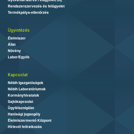
Rendszerszervezés és felügyelet
Termékpálya-ellenőrzés
Ügyintézés
Élelmiszer
Állat
Növény
Labor/Egyéb
Kapcsolat
Nébih Igazgatóságok
Nébih Laboratóriumok
Kormányhivatalok
Sajtókapcsolat
Ügyfélszolgálat
Hatósági jogsegély
Élelmiszermentő Központ
Hírlevél feliratkozás