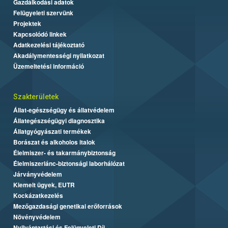
Gazdálkodási adatok
Felügyeleti szervünk
Projektek
Kapcsolódó linkek
Adatkezelési tájékoztató
Akadálymentességi nyilatkozat
Üzemeltetési információ
Szakterületek
Állat-egészségügy és állatvédelem
Állategészségügyi diagnosztika
Állatgyógyászati termékek
Borászat és alkoholos italok
Élelmiszer- és takarmánybiztonság
Élelmiszerlánc-biztonsági laborhálózat
Járványvédelem
Kiemelt ügyek, EUTR
Kockázatkezelés
Mezőgazdasági genetikai erőforrások
Növényvédelem
Nyilvántartási és Felügyeleti Díj