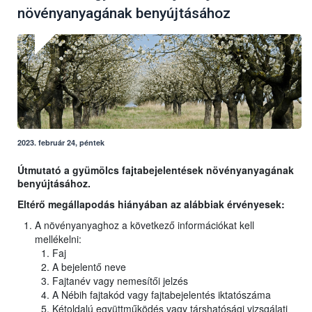
növényanyagának benyújtásához
2023. február 24, péntek
Útmutató a gyümölcs fajtabejelentések növényanyagának
benyújtásához.
Eltérő megállapodás hiányában az alábbiak érvényesek:
A növényanyaghoz a következő információkat kell
mellékelni:
Faj
A bejelentő neve
Fajtanév vagy nemesítői jelzés
A Nébih fajtakód vagy fajtabejelentés iktatószáma
Kétoldalú együttműködés vagy társhatósági vizsgálati