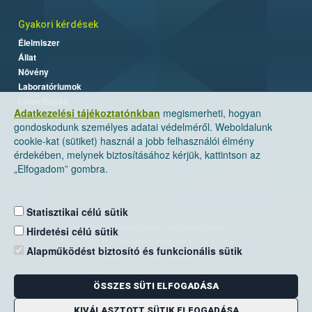
Gyakori kérdések
Élelmiszer
Állat
Növény
Laboratóriumok
Labor/Egyéb
Adatkezelési tájékoztatónkban
megismerheti, hogyan
gondoskodunk személyes adatai védelméről. Weboldalunk
cookie-kat (sütiket) használ a jobb felhasználói élmény
érdekében, melynek biztosításához kérjük, kattintson az
„Elfogadom” gombra.
Statisztikai célú sütik
Nemzeti Élelmiszerlánc-biztonsági Hivatal
Hirdetési célú sütik
Cím: 1024 Budapest, Keleti Károly utca. 24.
Alapműködést biztosító és funkcionális sütik
Levelezési cím: 1525 Budapest. Pf. 30.
ÖSSZES SÜTI ELFOGADÁSA
E-mail:
ugyfelszolgalat@nebih.gov.hu
Zöld szám: 06-80/263-244
KIVÁLASZTOTT SÜTIK ELFOGADÁSA