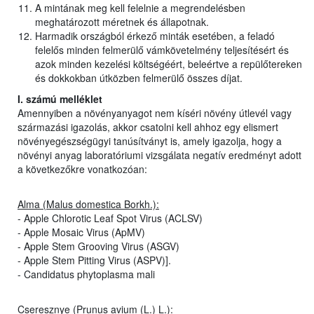
A mintának meg kell felelnie a megrendelésben
meghatározott méretnek és állapotnak.
Harmadik országból érkező minták esetében, a feladó
felelős minden felmerülő vámkövetelmény teljesítésért és
azok minden kezelési költségéért, beleértve a repülőtereken
és dokkokban útközben felmerülő összes díjat.
I. számú melléklet
Amennyiben a növényanyagot nem kíséri növény útlevél vagy
származási igazolás, akkor csatolni kell ahhoz egy elismert
növényegészségügyi tanúsítványt is, amely igazolja, hogy a
növényi anyag laboratóriumi vizsgálata negatív eredményt adott
a következőkre vonatkozóan:
Alma (Malus domestica Borkh.):
- Apple Chlorotic Leaf Spot Virus (ACLSV)
- Apple Mosaic Virus (ApMV)
- Apple Stem Grooving Virus (ASGV)
- Apple Stem Pitting Virus (ASPV)].
- Candidatus phytoplasma mali
Cseresznye (Prunus avium (L.) L.):