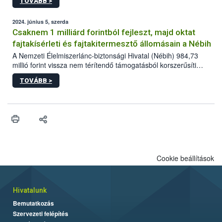
TOVÁBB >
2024. június 5, szerda
Csaknem 1 milliárd forintból fejleszt, majd oktat
fajtakísérleti és fajtakitermesztő állomásain a Nébih
A Nemzeti Élelmiszerlánc-biztonsági Hivatal (Nébih) 984,73
millió forint vissza nem térítendő támogatásból korszerűsíti
fajtakísérleti és fajtakitermesztő állomásainak infrastruktúráját
TOVÁBB >
Monorierdőn, Pölöskén, Székkutason és Tordason. A hatóság
többek között új erőgépek, betakarítógép, kertészeti eszközök
és meteorológiai állomások beszerzésére fordítja a támogatás
összegét. A bemutatóüzemek fejlesztése során elért
eredményeket elméleti és gyakorlati előadásokból álló
programokon mutatják be a szakemberek.
Cookie beállítások
Hivatalunk
Bemutatkozás
Szervezeti felépítés