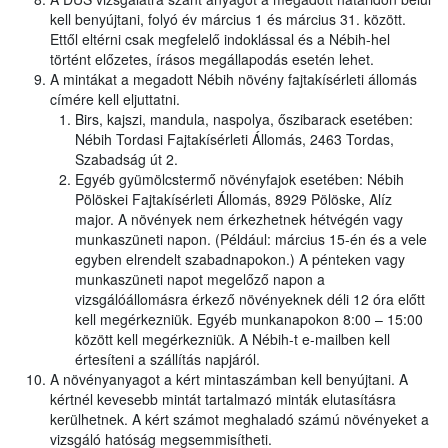
kell benyújtani, folyó év március 1 és március 31. között.
Ettől eltérni csak megfelelő indoklással és a Nébih-hel
történt előzetes, írásos megállapodás esetén lehet.
A mintákat a megadott Nébih növény fajtakísérleti állomás
címére kell eljuttatni.
Birs, kajszi, mandula, naspolya, őszibarack esetében:
Nébih Tordasi Fajtakísérleti Állomás, 2463 Tordas,
Szabadság út 2.
Egyéb gyümölcstermő növényfajok esetében: Nébih
Pölöskei Fajtakísérleti Állomás, 8929 Pölöske, Alíz
major. A növények nem érkezhetnek hétvégén vagy
munkaszüneti napon. (Például: március 15-én és a vele
egyben elrendelt szabadnapokon.) A pénteken vagy
munkaszüneti napot megelőző napon a
vizsgálóállomásra érkező növényeknek déli 12 óra előtt
kell megérkezniük. Egyéb munkanapokon 8:00 – 15:00
között kell megérkezniük. A Nébih-t e-mailben kell
értesíteni a szállítás napjáról.
A növényanyagot a kért mintaszámban kell benyújtani. A
kértnél kevesebb mintát tartalmazó minták elutasításra
kerülhetnek. A kért számot meghaladó számú növényeket a
vizsgáló hatóság megsemmisítheti.