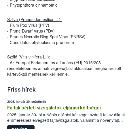
- Phytophthora cinnamomic
Szilva (Prunus domestica L. ):
- Plum Pox Virus (PPV)
- Prune Dwarf Virus (PDV)
- Prunus Necrotic Ring Spot Virus (PNRSV)
- Candidatus phytoplasma prunorum
Szőlő (Vitis vinifera L. ):
- Az Európai Parlament és a Tanács (EU) 2016/2031
rendeletében és annak végrehajtási aktusaiban meghatározott
kártevőktől mentesnek kell lennie.
Friss hírek
2025. január 30, csütörtök
Fajtakísérleti vizsgálatok eljárási költségei
2025. január 30-tól a Nébih eljárási költséget számít fel az állami
elismeréshez elvégzett fajtavizsgálatok, valamint a növényfajta
oltalomra bejelentett fajtakísérleti vizsgálatok során.