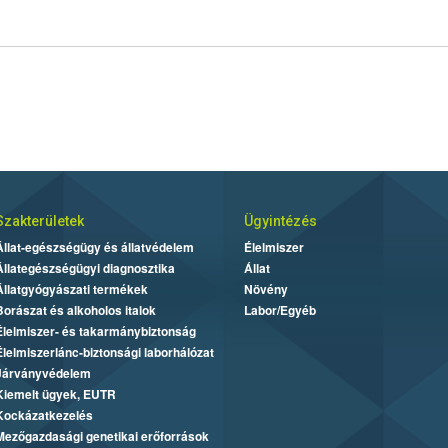
Szakterületek
Ügyintézés
Állat-egészségügy és állatvédelem
Élelmiszer
Állategészségügyi diagnosztika
Állat
Állatgyógyászati termékek
Növény
Borászat és alkoholos italok
Labor/Egyéb
Élelmiszer- és takarmánybiztonság
Élelmiszerlánc-biztonsági laborhálózat
Járványvédelem
Kiemelt ügyek, EUTR
Kockázatkezelés
Mezőgazdasági genetikai erőforrások