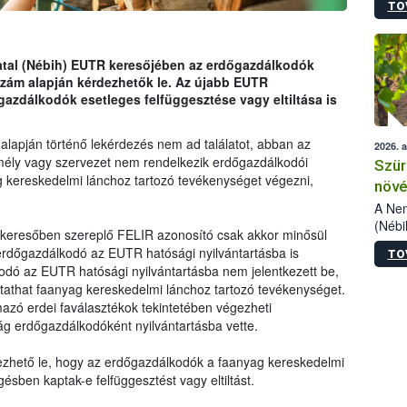
TO
kőris
jelen
talál
azono
vatal (Nébih) EUTR keresőjében az erdőgazdálkodók
folyta
szám alapján kérdezhetők le. Az újabb EUTR
intéz
azdálkodók esetleges felfüggesztése vagy eltiltása is
össze
érdek
lapján történő lekérdezés nem ad találatot, abban az
2026. 
ély vagy szervezet nem rendelkezik erdőgazdálkodói
Szür
g kereskedelmi lánchoz tartozó tevékenységet végezni,
növé
szől
A Nem
(Nébi
 keresőben szereplő FELIR azonosító csak akkor minősül
Klart
rdőgazdálkodó az EUTR hatósági nyilvántartásba is
TO
módos
odó az EUTR hatósági nyilvántartásba nem jelentkezett be,
egész
ytathat faanyag kereskedelmi lánchoz tartozó tevékenységet.
felha
azó erdei faválasztékok tekintetében végezheti
célja
g erdőgazdálkodóként nyilvántartásba vette.
lehet
Az Or
zhető le, hogy az erdőgazdálkodók a faanyag kereskedelmi
felha
sben kaptak-e felfüggesztést vagy eltiltást.
terme