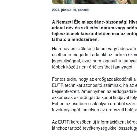
2024. június 14, péntek
A Nemzeti Élelmiszerlánc-biztonsági Hi
adatai név és születési dátum vagy adó
fejlesztésnek köszönhetően már az erdőg
látható a rendszerben.
Ha a név és születési dátum vagy adószám a
esetben a megadott adatokhoz tartozó szem
jogosultsággal, azaz nem jogosult a faanya
többek között nem értékesíthet faanyagot.
Fontos tudni, hogy az erdőgazdálkodónál a
EUTR technikai azonosító számnak, ha az e
bejelentkezett. Amennyiben az erdőgazdálk
akkor csak az erdőgazdálkodói kódjával fol
Ebben az esetben csak olyan erdőből szárm
tevékenységét, amelyen az erdészeti hatósá
Az EUTR keresőben új információként kérde
lánchoz tartozó tevékenységükkel összefüggé