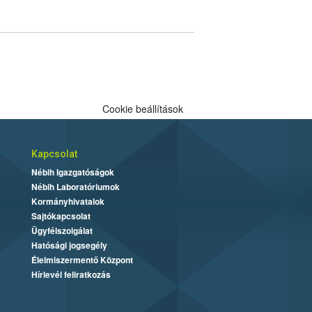
Cookie beállítások
Kapcsolat
Nébih Igazgatóságok
Nébih Laboratóriumok
Kormányhivatalok
Sajtókapcsolat
Ügyfélszolgálat
Hatósági jogsegély
Élelmiszermentő Központ
Hírlevél feliratkozás