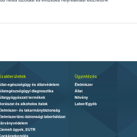
Szakterületek
Ügyintézés
Állat-egészségügy és állatvédelem
Élelmiszer
Állategészségügyi diagnosztika
Állat
Állatgyógyászati termékek
Növény
Borászat és alkoholos italok
Labor/Egyéb
Élelmiszer- és takarmánybiztonság
Élelmiszerlánc-biztonsági laborhálózat
Járványvédelem
Kiemelt ügyek, EUTR
Kockázatkezelés