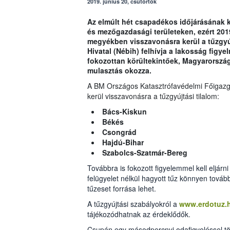
2019. június 20, csütörtök
Az elmúlt hét csapadékos időjárásának 
és mezőgazdasági területeken, ezért 2019.
megyékben visszavonásra kerül a tűzgyúj
Hivatal (Nébih) felhívja a lakosság figye
fokozottan körültekintőek, Magyarorszá
mulasztás okozza.
A BM Országos Katasztrófavédelmi Főigazga
kerül visszavonásra a tűzgyújtási tilalom:
Bács-Kiskun
Békés
Csongrád
Hajdú-Bihar
Szabolcs-Szatmár-Bereg
Továbbra is fokozott figyelemmel kell eljárni a
felügyelet nélkül hagyott tűz könnyen tovább
tűzeset forrása lehet.
A tűzgyújtási szabályokról a
www.erdotuz.
tájékozódhatnak az érdeklődők.
Csupán egy másodpercnyi odafigyeléssel több