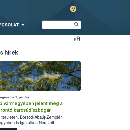
PCSOLAT
s hírek
augusztus 7, péntek
b vármegyében jelent meg a
srontó karcsúdíszbogár
 területen, Borsod-Abaúj-Zemplén
gyében is igazolta a Nemzeti
iszerlánc-biztonsági Hivatal (Nébih) a