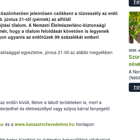
TO
kőris
jelen
köszönhetően jelentősen csökkent a tűzveszély az erdő
talál
 június 21-től (péntek) az alföldi
azono
tási tilalom. A Nemzeti Élelmiszerlánc-biztonsági
folyta
lmét, hogy a tilalom feloldását követően is legyenek
intéz
gon ugyanis az erdőtüzek 99 százalékát emberi
össze
érdek
2026. 
tósággal egyeztetve, június 21-től az alábbi megyékben
Szür
növé
szől
A Nem
(Nébi
Klart
TO
módos
egész
felha
z erdőn kívüli, illetve a lakott területeken is, mert a
célja
terjedhet és életveszéllyel vagy súlyos kárral fenyegető
lehet
Az Or
hu
és a
www.katasztrofavedelem.hu
honlapon
felha
terme
 hetes tűzoltást és évtizedes helyreállítást előzhetünk