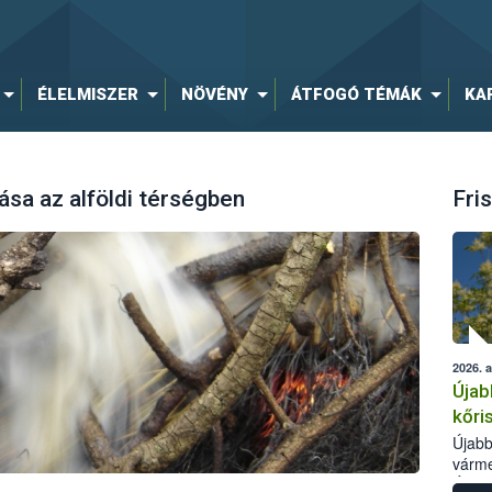
ÉLELMISZER
NÖVÉNY
ÁTFOGÓ TÉMÁK
KA
ása az alföldi térségben
Fris
2026. 
Újab
kőri
Újabb
várme
Élelm