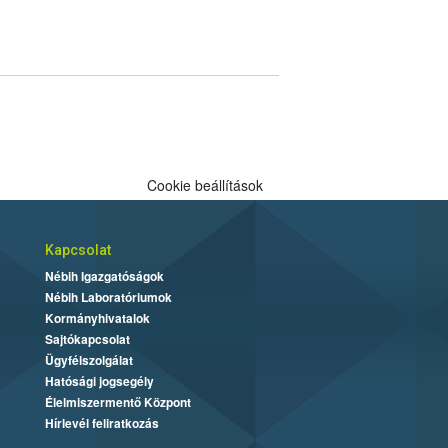
Cookie beállítások
Kapcsolat
Nébih Igazgatóságok
Nébih Laboratóriumok
Kormányhivatalok
Sajtókapcsolat
Ügyfélszolgálat
Hatósági jogsegély
Élelmiszermentő Központ
Hírlevél feliratkozás