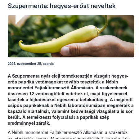
Szupermenta: hegyes-erőst neveltek
2024. szeptember 25, szerda
A Szupermenta nyár eleji terméktesztjén vizsgált hegyes-
erős paprika vetőmagokat tovább tesztelték a Nébih
monorierdei Fajtakitermesztő Állomásán. A szakemberek
összesen 12 vetőmagtételt vetettek el, majd figyelemmel
kísérték a fejlődésüket egészen a betakarításig. A megérett
csípős paprikáknak a Nébih laboratóriumában megmérték a
kapszaicintartalmát, valamint kedveltségi vizsgálatra is sor
került. A termékteszt folytatását a paprikák szép
eredménnyel zárták.
A Nébih monorierdei Fajtakitermesztő Állomásán a szakértők
azt vizsgálják, hogy a Magyarországon előállított, fémzárolt és