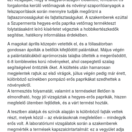
forgalomba kerülő vetőmagvak és növényi szaporítóanyagok a
felszaporítások során mennyire tudják megőrizni a
fajtaazonosságukat és fajtatisztaságukat. A szakemberek ezúttal
a Szupermenta hegyes-erős paprika vetőmag termékteszt
folytatásaként leíró kísérletet végeztek a hobbikertészkedők
segítése, hatékony informálása érdekében.
A magokat április közepén vetették el, és a fóliasátorban
gondosan ápolták a belőlük kifejlődött palántákat. Május végén
a palántatálcákból aprómorzsás talajba ültették a megerősödött,
6-8 lombleveles korú növényeket, ahol csepegtető szalag
segítségével öntözték őket. A kiültetés után hamarosan
megjelentek rajtuk az első virágok, július végén pedig már érett,
különböző színekben pompázó erős paprikákat szedhettek a
növényekről.
A termesztés folyamatát, valamint a terméseket illetően is
elmondható, hogy jól vizsgáztak a hegyes-erős paprikák, hiszen
megfelelő ütemben fejlődtek, és a várt termést hozták.
A tesztben alakjuk és színük alapján is különböző fajták vettek
részt, melyek közül – az elvárásoknak megfelelően – mindegyik
erős volt. A laboratóriumi vizsgálatok során a szakemberek
megmérték a termések kapszaicintartalmát: ez a vegyület adja