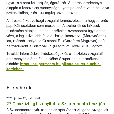
ugyanis a paprikák csípős, égető ízét. A mérési eredmények
alapján a kapszaicin mennyisége nyers paprikára vonatkoztatva
széles skálán, 7 és 100 mg/kg között mozgott.
A népszerű kedveltségi vizsgálat természetesen a hegyes-erős
paprikák esetében sem maradt el. A szakértők és laikusok
minősítése alapján, minden értékelési szempontot figyelembe
véve, a legkedveltebb fajta a Harriet kosszarvú (MoravoSeed)
lett, második helyen a Cristobal F1 (Garafarm Magrovet), míg
harmadikként a Cristobal F1 (Magrovet Royal Sluis) végzett.
További információk, érdekességek és a részletes vizsgálati
eredmények elérhetőek a Nébih Szupermenta termékteszt
oldalán:
https://szupermenta.hu/pikans-szuret-a-nebih-
kertjeben/
Friss hírek
2026. június 25, csütörtök
27 Olaszrizling bizonyított a Szupermenta tesztjén
A Szupermenta nyári terméktesztjén Olaszrizlingeket vizsgáltak