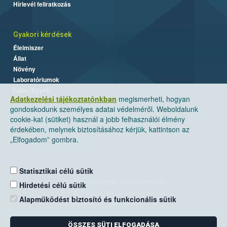
Hírlevél feliratkozás
Gyakori kérdések
Élelmiszer
Állat
Növény
Laboratóriumok
Labor/Egyéb
Adatkezelési tájékoztatónkban
megismerheti, hogyan
gondoskodunk személyes adatai védelméről. Weboldalunk
cookie-kat (sütiket) használ a jobb felhasználói élmény
érdekében, melynek biztosításához kérjük, kattintson az
„Elfogadom” gombra.
Statisztikai célú sütik
Nemzeti Élelmiszerlánc-biztonsági Hivatal
Hirdetési célú sütik
Cím: 1024 Budapest, Keleti Károly utca. 24.
Alapműködést biztosító és funkcionális sütik
Levelezési cím: 1525 Budapest. Pf. 30.
ÖSSZES SÜTI ELFOGADÁSA