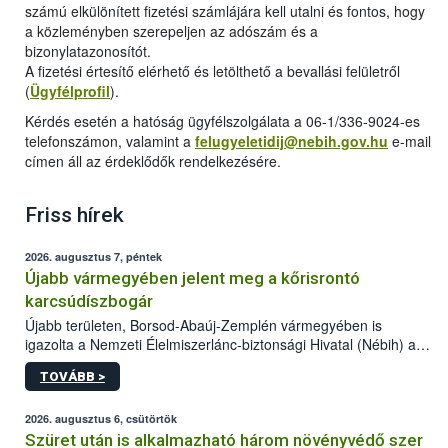
számú elkülönített fizetési számlájára kell utalni és fontos, hogy
a közleményben szerepeljen az adószám és a
bizonylatazonosítót.
A fizetési értesítő elérhető és letölthető a bevallási felületről
(
Ügyfélprofil
).
Kérdés esetén a hatóság ügyfélszolgálata a 06-1/336-9024-es
telefonszámon, valamint a
felugyeletidij@nebih.gov.hu
e-mail
címen áll az érdeklődők rendelkezésére.
Friss hírek
2026. augusztus 7, péntek
Újabb vármegyében jelent meg a kőrisrontó
karcsúdíszbogár
Újabb területen, Borsod-Abaúj-Zemplén vármegyében is
igazolta a Nemzeti Élelmiszerlánc-biztonsági Hivatal (Nébih) a
kőrisrontó karcsúdíszbogár (Agrilus planipennis) jelenlétét. A
TOVÁBB >
kártevőt nem csak színcsapdában találták meg, de már fertőzött
fában is azonosították. A növényvédelmi szakemberek folytatják
az intenzív felderítést, emellett az intézkedéseket a szlovák
2026. augusztus 6, csütörtök
hatósággal is összehangolják a terjedés megállítása érdekében.
Szüret után is alkalmazható három növényvédő szer