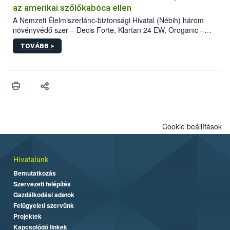
az amerikai szőlőkabóca ellen
A Nemzeti Élelmiszerlánc-biztonsági Hivatal (Nébih) három
növényvédő szer – Decis Forte, Klartan 24 EW, Oroganic –
engedélyokiratát módosította, így azok a szüretet követően,
TOVÁBB >
egészen a vesszőérettség (BBCH 91) stádiumáig
felhasználhatóak a szőlőben. A kiterjesztések célja, hogy a korai
érésű szőlőkben is legyen lehetőség a károsító elleni további
védekezésre. Az Oroganic készítmény kis kiszerelésben kiskerti
felhasználók számára is elérhető és ökológiai termesztésben is
engedélyezett.
Cookie beállítások
Hivatalunk
Bemutatkozás
Szervezeti felépítés
Gazdálkodási adatok
Felügyeleti szervünk
Projektek
Kapcsolódó linkek