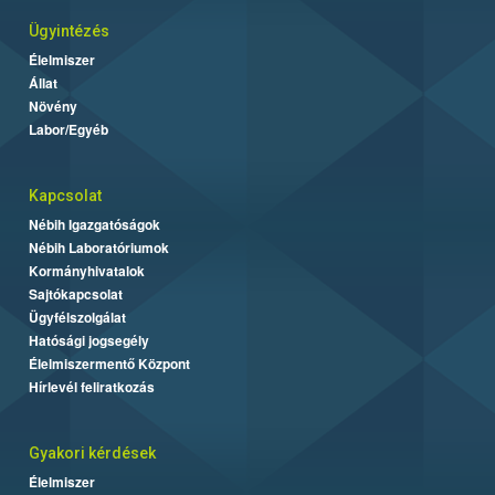
Ügyintézés
Élelmiszer
Állat
Növény
Labor/Egyéb
Kapcsolat
Nébih Igazgatóságok
Nébih Laboratóriumok
Kormányhivatalok
Sajtókapcsolat
Ügyfélszolgálat
Hatósági jogsegély
Élelmiszermentő Központ
Hírlevél feliratkozás
Gyakori kérdések
Élelmiszer