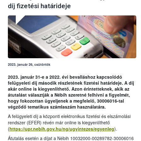
díj fizetési határideje
2023. január 26, csütörtök
2023. január 31-e a 2022. évi bevalláshoz kapcsolódó
felügyeleti díj második részletének fizetési határideje. A díj
akár online is kiegyenlíthető. Azon érintetteknek, akik az
átutalást választják a Nébih szeretné felhívni a figyelmét,
hogy fokozottan ügyeljenek a megfelelő, 30006016-tal
végződő tematikus számlaszám használatára.
A felügyeleti díj a központi elektronikus fizetési és elszámolási
rendszer (EFER) révén már online is kiegyenlíthető
(
https://upr.nebih.gov.hu/ng/ugyintezes/egyenleg
).
Átutalás esetén a díjat a Nébih 10032000-00289782-30006016