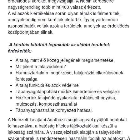
érdeklődési köröket megvizsgálja. A Nébih kérdéseire
nagyságrendileg több mint 400 válasz érkezett.
A válaszok kiértékelése során olyan témák is felmerültek,
amelyek eddig nem kerültek előtérbe. Így egyértelműen
azonosíthatók voltak azok a területek, amelyek az érdeklődés
középpontjában állnak.
A kérdőív kitöltőit leginkább az alábbi területek
érdekelték:
A talaj, mint élő közeg jellegének megismertetése.
Mit jelent a talajvédelem?
Humusztartalom megőrzése, talajerózió elkerülésének
fontossága
A talaj funkciói és azok védelme
Tápanyagutánpótlási módok ismertetése és velejárói
Házikertek talajvédő gyakorlata: rotálás elhagyása,
mulcsozás, komposzthasználat
Tápanyaghasználat környezeti hatásai.
A Nemzeti Talajtani Adatbázis segítségével gyűjtött adatokat
felhasználva, a hatóság hiteles tájékoztatókkal készül a
lakosság számára. A visszajelzések alapján a talajvédelmi
szakemberek is rendszeresen használni fogják az adatokat. A