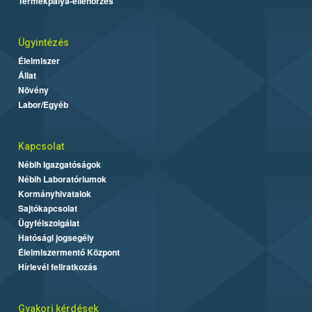
Termékpálya-ellenőrzés
Ügyintézés
Élelmiszer
Állat
Növény
Labor/Egyéb
Kapcsolat
Nébih Igazgatóságok
Nébih Laboratóriumok
Kormányhivatalok
Sajtókapcsolat
Ügyfélszolgálat
Hatósági jogsegély
Élelmiszermentő Központ
Hírlevél feliratkozás
Gyakori kérdések