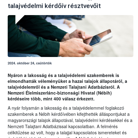
talajvédelmi kérdőív résztvevőit
2024. október 24, csütörtök
Nyáron a lakosság és a talajvédelemi szakemberek is
elmondhatták véleményüket a hazai talajok állapotáról, a
talajvédelemről és a Nemzeti Talajtani Adatbázisról. A
Nemzeti Élelmiszerlánc-biztonsági Hivatal (Nébih)
kérdéseire több, mint 400 válasz érkezett.
A nyár folyamán a lakosság és a talajvédelemmel foglakozó
szakemberek a Nébih kérdőívében kifejthették álláspontjukat a
magyarországi talajok állapotával, talajvédelmi kérdésekkel és a
Nemzeti Talajtani Adatbázissal kapcsolatban. A felmérés
célkitűzése az volt, hogy a talajjal kapcsolatos ismereteket és