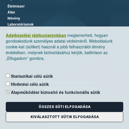
Élelmiszer
Állat
Növény
Laboratóriumok
Labor/Egyéb
Adatkezelési tájékoztatónkban
megismerheti, hogyan
gondoskodunk személyes adatai védelméről. Weboldalunk
cookie-kat (sütiket) használ a jobb felhasználói élmény
érdekében, melynek biztosításához kérjük, kattintson az
„Elfogadom” gombra.
Statisztikai célú sütik
Nemzeti Élelmiszerlánc-biztonsági Hivatal
Hirdetési célú sütik
Cím: 1024 Budapest, Keleti Károly utca. 24.
Alapműködést biztosító és funkcionális sütik
Levelezési cím: 1525 Budapest. Pf. 30.
ÖSSZES SÜTI ELFOGADÁSA
E-mail:
ugyfelszolgalat@nebih.gov.hu
Zöld szám: 06-80/263-244
KIVÁLASZTOTT SÜTIK ELFOGADÁSA
Telefon: 06-1/ 336-9000
Fax: 06-1/336-9479