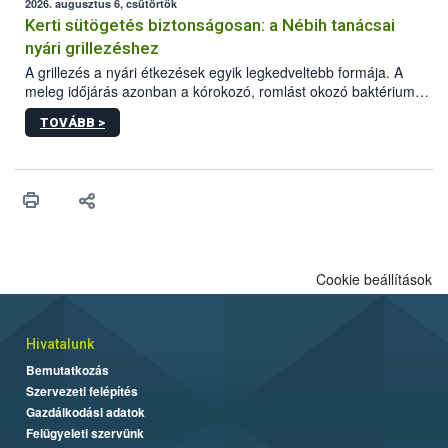
érésű szőlőkben is legyen lehetőség a károsító elleni további
2026. augusztus 6, csütörtök
védekezésre. Az Oroganic készítmény kis kiszerelésben kiskerti
Kerti sütögetés biztonságosan: a Nébih tanácsai
felhasználók számára is elérhető és ökológiai termesztésben is
nyári grillezéshez
engedélyezett.
A grillezés a nyári étkezések egyik legkedveltebb formája. A
meleg időjárás azonban a kórokozó, romlást okozó baktériumok
gyorsabb szaporodásának is kedvez. A szabadtéri sütögetés
TOVÁBB >
ezért nem csupán a megfelelő sütési technikáról szól: legalább
ilyen fontos az alapanyagok biztonságos kezelése, az alapvető
higiéniai szabályok betartása, a megfelelő hőkezelés, valamint a
maradékok szakszerű tárolása. A Nemzeti Élelmiszerlánc-
biztonsági Hivatal (Nébih) Oktatási Programja összegyűjtötte a
biztonságos grillezés legfontosabb tudnivalóit.
Cookie beállítások
Hivatalunk
Bemutatkozás
Szervezeti felépítés
Gazdálkodási adatok
Felügyeleti szervünk