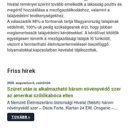
hivatal reményei szerint tovább emelkedik a lakosság pozitív és
megértő hozzáállása a mezőgazdálkodáshoz, valamint a
talajvédelmi tevékenységekhez.
A válaszadók 98%-a fontosnak tartja Magyarország talajainak
védelmét, 100%-uk pedig szükségesnek érzi, hogy jobban
megismertessük talajvédelmi kérdésekkel. A kérdőívet kitöltők
egységesen ismerik a mezőgazdasági talajok fő funkcióit,
viszont a fenntartható élelmiszertermeléssel összefüggő
folyamatokkal kapcsolatban kevésbé tájékozottak.
Friss hírek
2026. augusztus 6, csütörtök
Szüret után is alkalmazható három növényvédő szer
az amerikai szőlőkabóca ellen
A Nemzeti Élelmiszerlánc-biztonsági Hivatal (Nébih) három
növényvédő szer – Decis Forte, Klartan 24 EW, Oroganic –
engedélyokiratát módosította, így azok a szüretet követően,
TOVÁBB >
egészen a vesszőérettség (BBCH 91) stádiumáig
felhasználhatóak a szőlőben. A kiterjesztések célja, hogy a korai