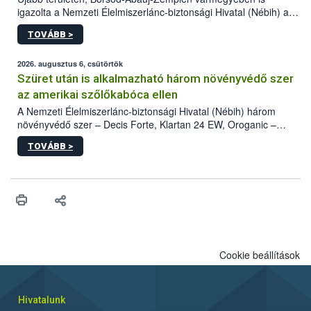
igazolta a Nemzeti Élelmiszerlánc-biztonsági Hivatal (Nébih) a
kőrisrontó karcsúdíszbogár (Agrilus planipennis) jelenlétét. A
TOVÁBB >
kártevőt nem csak színcsapdában találták meg, de már fertőzött
fában is azonosították. A növényvédelmi szakemberek folytatják
az intenzív felderítést, emellett az intézkedéseket a szlovák
2026. augusztus 6, csütörtök
hatósággal is összehangolják a terjedés megállítása érdekében.
Szüret után is alkalmazható három növényvédő szer
az amerikai szőlőkabóca ellen
A Nemzeti Élelmiszerlánc-biztonsági Hivatal (Nébih) három
növényvédő szer – Decis Forte, Klartan 24 EW, Oroganic –
engedélyokiratát módosította, így azok a szüretet követően,
TOVÁBB >
egészen a vesszőérettség (BBCH 91) stádiumáig
felhasználhatóak a szőlőben. A kiterjesztések célja, hogy a korai
érésű szőlőkben is legyen lehetőség a károsító elleni további
védekezésre. Az Oroganic készítmény kis kiszerelésben kiskerti
felhasználók számára is elérhető és ökológiai termesztésben is
engedélyezett.
Cookie beállítások
Hivatalunk