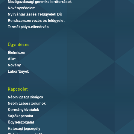
Mezőgazdasági genetikai erőforrások
Növényvédelem
Nyilvántartási és Felügyeleti Díj
Rendszerszervezés és felügyelet
Termékpálya-ellenőrzés
Ügyintézés
Élelmiszer
Állat
Növény
Labor/Egyéb
Kapcsolat
Nébih Igazgatóságok
Nébih Laboratóriumok
Kormányhivatalok
Sajtókapcsolat
Ügyfélszolgálat
Hatósági jogsegély