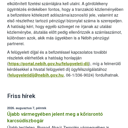
elkülönített fizetési számlájára kell utalni. A gördülékeny
ügyintézés érdekében fontos, hogy a tranzakció közleményében
a befizetésre kötelezett adószáma/azonosító jele, valamint az
első részlethez tartozó pénzügyi bizonylat száma is szerepeljen.
A hatóság kéri, hogy egyéb szöveget ne írjanak az utalási
közleménybe, átutalás előtt pedig ellenőrizzék a számlaszámot,
különösen azok, akik más ügyekben is a Nébih pénzügyi
partnerei.
A felügyeleti díjjal és a befizetéssel kapcsolatos további
részletek elérhetőek a hatóság honlapján
(
https://portal.nebih.gov.hu/felugyeleti-dij
), míg a felmerülő
kérdésekkel a hivatal felügyeleti díj ügyfélszolgálatához
(
felugyeletidij@nebih.gov.hu
, 06-1/336-9024) fordulhatnak.
Friss hírek
2026. augusztus 7, péntek
Újabb vármegyében jelent meg a kőrisrontó
karcsúdíszbogár
Újabb területen, Borsod-Abaúj-Zemplén vármegyében is