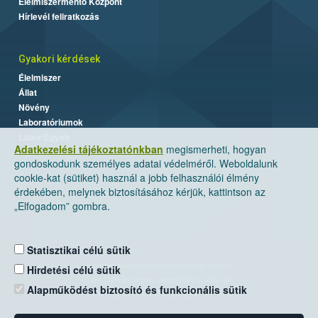
Élelmiszermentő Központ
Hírlevél feliratkozás
Gyakori kérdések
Élelmiszer
Állat
Növény
Laboratóriumok
Labor/Egyéb
Adatkezelési tájékoztatónkban
megismerheti, hogyan
gondoskodunk személyes adatai védelméről. Weboldalunk
cookie-kat (sütiket) használ a jobb felhasználói élmény
érdekében, melynek biztosításához kérjük, kattintson az
„Elfogadom” gombra.
Statisztikai célú sütik
Nemzeti Élelmiszerlánc-biztonsági Hivatal
Hirdetési célú sütik
Cím: 1024 Budapest, Keleti Károly utca. 24.
Alapműködést biztosító és funkcionális sütik
Levelezési cím: 1525 Budapest. Pf. 30.