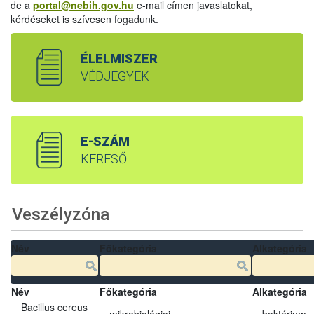
de a
portal@nebih.gov.hu
e-mail címen javaslatokat,
kérdéseket is szívesen fogadunk.
ÉLELMISZER
VÉDJEGYEK
E-SZÁM
KERESŐ
Veszélyzóna
Név
Főkategória
Alkategória
Név
Főkategória
Alkategória
Bacillus cereus