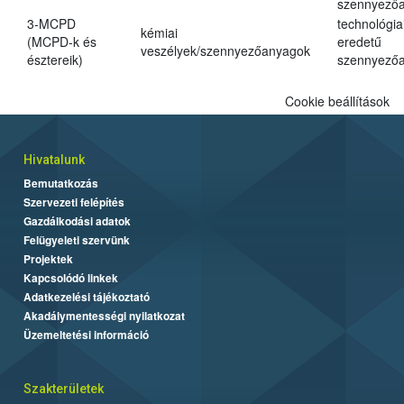
szennyező
3-MCPD
technológia
kémiai
(MCPD-k és
eredetű
veszélyek/szennyezőanyagok
észtereik)
szennyező
Cookie beállítások
Hivatalunk
Bemutatkozás
Szervezeti felépítés
Gazdálkodási adatok
Felügyeleti szervünk
Projektek
Kapcsolódó linkek
Adatkezelési tájékoztató
Akadálymentességi nyilatkozat
Üzemeltetési információ
Szakterületek