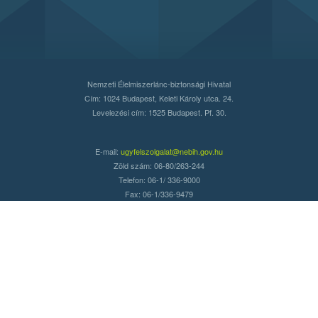
Nemzeti Élelmiszerlánc-biztonsági Hivatal
Cím: 1024 Budapest, Keleti Károly utca. 24.
Levelezési cím: 1525 Budapest. Pf. 30.
E-mail:
ugyfelszolgalat@nebih.gov.hu
Zöld szám: 06-80/263-244
Telefon: 06-1/ 336-9000
Fax: 06-1/336-9479