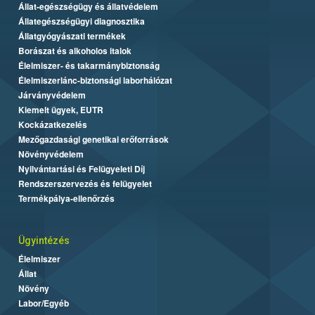
Állat-egészségügy és állatvédelem
Állategészségügyi diagnosztika
Állatgyógyászati termékek
Borászat és alkoholos italok
Élelmiszer- és takarmánybiztonság
Élelmiszerlánc-biztonsági laborhálózat
Járványvédelem
Kiemelt ügyek, EUTR
Kockázatkezelés
Mezőgazdasági genetikai erőforrások
Növényvédelem
Nyilvántartási és Felügyeleti Díj
Rendszerszervezés és felügyelet
Termékpálya-ellenőrzés
Ügyintézés
Élelmiszer
Állat
Növény
Labor/Egyéb