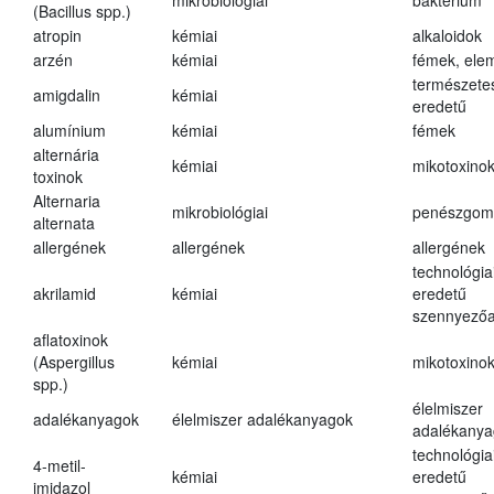
mikrobiológiai
baktérium
(Bacillus spp.)
atropin
kémiai
alkaloidok
arzén
kémiai
fémek, ele
természete
amigdalin
kémiai
eredetű
alumínium
kémiai
fémek
alternária
kémiai
mikotoxino
toxinok
Alternaria
mikrobiológiai
penészgom
alternata
allergének
allergének
allergének
technológia
akrilamid
kémiai
eredetű
szennyező
aflatoxinok
(Aspergillus
kémiai
mikotoxino
spp.)
élelmiszer
adalékanyagok
élelmiszer adalékanyagok
adalékanya
technológia
4-metil-
kémiai
eredetű
imidazol