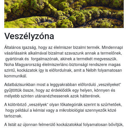
Veszélyzóna
Általános igazság, hogy az élelmiszer bizalmi termék. Mindennapi
vásárlásaink alkalmával bizalmat szavazunk annak a termelőnek,
gyártónak és forgalmazónak, akinek a termékét megvesszük.
Noha Magyarország élelmiszerlánc-biztonsági rendszere magas
szintű, kockázatok így is előfordulnak, amit a Nébih folyamatosan
kommunikál.
Adatbázisunkban most a leggyakrabban előforduló „veszélyeket”
gyűjtöttük össze, hogy az érdeklődők egy helyen, könnyen és
mélyebb szinten utánanézhessenek azok hátterének.
A különböző „veszélyek” olyan főkategóriák szerint is szűrhetőek,
hogy például a kémiai vagy a mikrobiológiai szennyezők közé
tartoznak.
A listát az újonnan felmerülő kockázatokkal folyamatosan bővítjük,