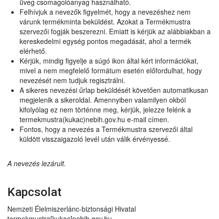
üveg csomagolóanyag használható.
Felhívjuk a nevezők figyelmét, hogy a nevezéshez nem
várunk termékminta beküldést. Azokat a Termékmustra
szervezői fogják beszerezni. Emiatt is kérjük az alábbiakban a
kereskedelmi egység pontos megadását, ahol a termék
elérhető.
Kérjük, mindig figyelje a súgó ikon által kért információkat,
mivel a nem megfelelő formátum esetén előfordulhat, hogy
nevezését nem tudjuk regisztrálni.
A sikeres nevezési űrlap beküldését követően automatikusan
megjelenik a sikeroldal. Amennyiben valamilyen okból
kifolyólag ez nem történne meg, kérjük, jelezze felénk a
termekmustra(kukac)nebih.gov.hu e-mail címen.
Fontos, hogy a nevezés a Termékmustra szervezői által
küldött visszaigazoló levél után válik érvényessé.
A nevezés lezárult.
Kapcsolat
Nemzeti Élelmiszerlánc-biztonsági Hivatal
termekmustra[kukac]nebih.gov.hu