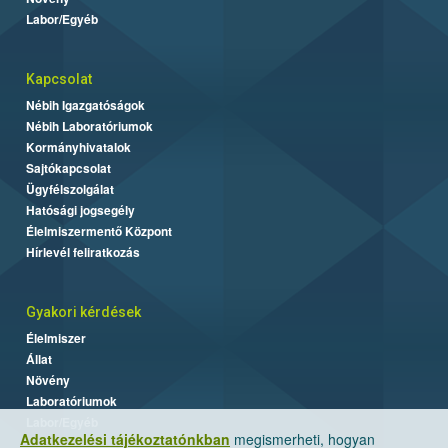
Labor/Egyéb
Kapcsolat
Nébih Igazgatóságok
Nébih Laboratóriumok
Kormányhivatalok
Sajtókapcsolat
Ügyfélszolgálat
Hatósági jogsegély
Élelmiszermentő Központ
Hírlevél feliratkozás
Gyakori kérdések
Élelmiszer
Állat
Növény
Laboratóriumok
Labor/Egyéb
Adatkezelési tájékoztatónkban
megismerheti, hogyan