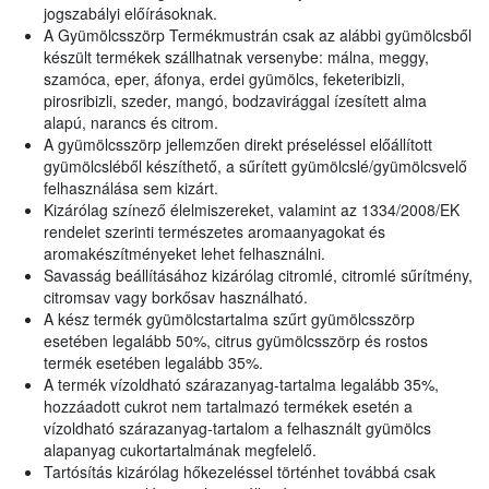
jogszabályi előírásoknak.
A Gyümölcsszörp Termékmustrán csak az alábbi gyümölcsből
készült termékek szállhatnak versenybe: málna, meggy,
szamóca, eper, áfonya, erdei gyümölcs, feketeribizli,
pirosribizli, szeder, mangó, bodzavirággal ízesített alma
alapú, narancs és citrom.
A gyümölcsszörp jellemzően direkt préseléssel előállított
gyümölcsléből készíthető, a sűrített gyümölcslé/gyümölcsvelő
felhasználása sem kizárt.
Kizárólag színező élelmiszereket, valamint az 1334/2008/EK
rendelet szerinti természetes aromaanyagokat és
aromakészítményeket lehet felhasználni.
Savasság beállításához kizárólag citromlé, citromlé sűrítmény,
citromsav vagy borkősav használható.
A kész termék gyümölcstartalma szűrt gyümölcsszörp
esetében legalább 50%, citrus gyümölcsszörp és rostos
termék esetében legalább 35%.
A termék vízoldható szárazanyag-tartalma legalább 35%,
hozzáadott cukrot nem tartalmazó termékek esetén a
vízoldható szárazanyag-tartalom a felhasznált gyümölcs
alapanyag cukortartalmának megfelelő.
Tartósítás kizárólag hőkezeléssel történhet továbbá csak