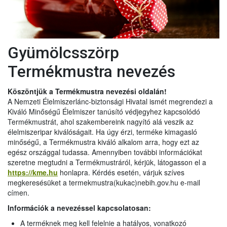
Gyümölcsszörp
Termékmustra nevezés
Köszöntjük a Termékmustra nevezési oldalán!
A Nemzeti Élelmiszerlánc-biztonsági Hivatal ismét megrendezi a
Kiváló Minőségű Élelmiszer tanúsító védjegyhez kapcsolódó
Termékmustrát, ahol szakembereink nagyító alá veszik az
élelmiszeripar kiválóságait. Ha úgy érzi, terméke kimagasló
minőségű, a Termékmustra kiváló alkalom arra, hogy ezt az
egész országgal tudassa. Amennyiben további információkat
szeretne megtudni a Termékmustráról, kérjük, látogasson el a
https://kme.hu
honlapra. Kérdés esetén, várjuk szíves
megkeresésüket a termekmustra(kukac)nebih.gov.hu e-mail
címen.
Információk a nevezéssel kapcsolatosan:
A terméknek meg kell felelnie a hatályos, vonatkozó