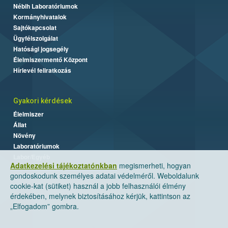
Nébih Laboratóriumok
Kormányhivatalok
Sajtókapcsolat
Ügyfélszolgálat
Hatósági jogsegély
Élelmiszermentő Központ
Hírlevél feliratkozás
Gyakori kérdések
Élelmiszer
Állat
Növény
Laboratóriumok
Labor/Egyéb
Adatkezelési tájékoztatónkban
megismerheti, hogyan
gondoskodunk személyes adatai védelméről. Weboldalunk
cookie-kat (sütiket) használ a jobb felhasználói élmény
érdekében, melynek biztosításához kérjük, kattintson az
„Elfogadom” gombra.