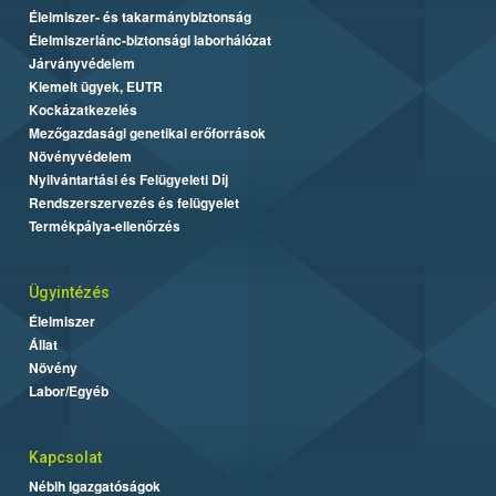
Élelmiszer- és takarmánybiztonság
Élelmiszerlánc-biztonsági laborhálózat
Járványvédelem
Kiemelt ügyek, EUTR
Kockázatkezelés
Mezőgazdasági genetikai erőforrások
Növényvédelem
Nyilvántartási és Felügyeleti Díj
Rendszerszervezés és felügyelet
Termékpálya-ellenőrzés
Ügyintézés
Élelmiszer
Állat
Növény
Labor/Egyéb
Kapcsolat
Nébih Igazgatóságok