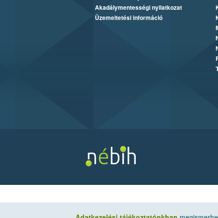
Akadálymentességi nyilatkozat
Üzemeltetési információ
Adatkezelési tájékoztatónkban
megismerheti