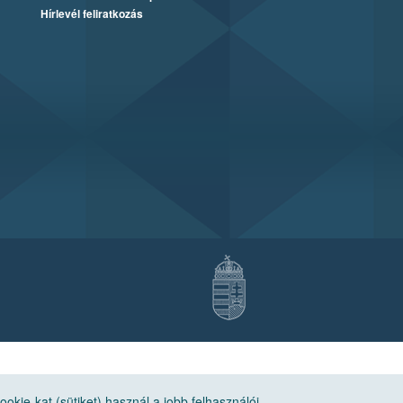
Hírlevél feliratkozás
ie-kat (sütiket) használ a jobb felhasználói