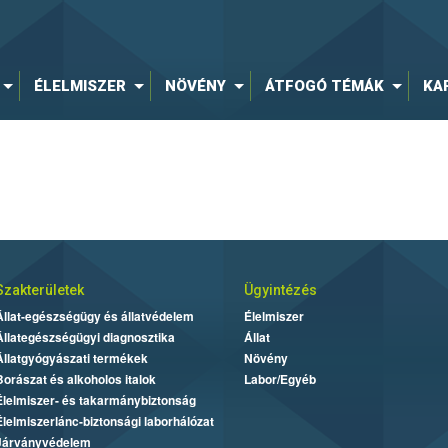
ÉLELMISZER
NÖVÉNY
ÁTFOGÓ TÉMÁK
KA
Szakterületek
Ügyintézés
Állat-egészségügy és állatvédelem
Élelmiszer
Állategészségügyi diagnosztika
Állat
Állatgyógyászati termékek
Növény
Borászat és alkoholos italok
Labor/Egyéb
Élelmiszer- és takarmánybiztonság
Élelmiszerlánc-biztonsági laborhálózat
Járványvédelem