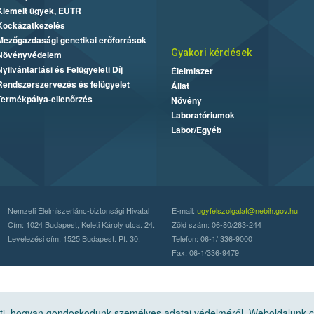
Kiemelt ügyek, EUTR
Kockázatkezelés
Mezőgazdasági genetikai erőforrások
Gyakori kérdések
Növényvédelem
Nyilvántartási és Felügyeleti Díj
Élelmiszer
Rendszerszervezés és felügyelet
Állat
Termékpálya-ellenőrzés
Növény
Laboratóriumok
Labor/Egyéb
Nemzeti Élelmiszerlánc-biztonsági Hivatal
E-mail:
ugyfelszolgalat@nebih.gov.hu
Cím: 1024 Budapest, Keleti Károly utca. 24.
Zöld szám: 06-80/263-244
Levelezési cím: 1525 Budapest. Pf. 30.
Telefon: 06-1/ 336-9000
Fax: 06-1/336-9479
, hogyan gondoskodunk személyes adatai védelméről. Weboldalunk cook