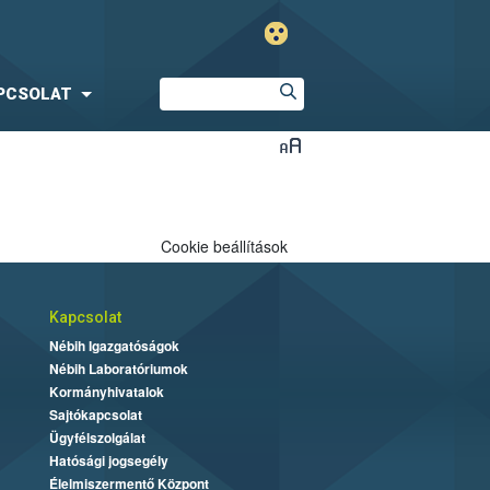
PCSOLAT
Cookie beállítások
Kapcsolat
Nébih Igazgatóságok
Nébih Laboratóriumok
Kormányhivatalok
Sajtókapcsolat
Ügyfélszolgálat
Hatósági jogsegély
Élelmiszermentő Központ