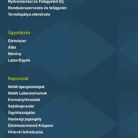
Nyilvántartási és Felügyeleti Díj
Rendszerszervezés és felügyelet
Termékpálya-ellenőrzés
Ügyintézés
Élelmiszer
Állat
Növény
Labor/Egyéb
Kapcsolat
Nébih Igazgatóságok
Nébih Laboratóriumok
Kormányhivatalok
Sajtókapcsolat
Ügyfélszolgálat
Hatósági jogsegély
Élelmiszermentő Központ
Hírlevél feliratkozás