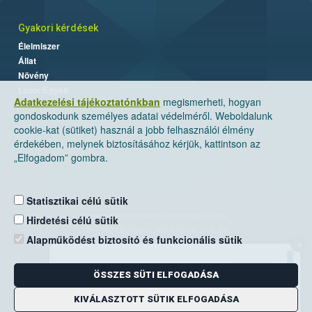
Gyakori kérdések
Élelmiszer
Állat
Növény
Labor/Egyéb
Adatkezelési tájékoztatónkban
megismerheti, hogyan
gondoskodunk személyes adatai védelméről. Weboldalunk
cookie-kat (sütiket) használ a jobb felhasználói élmény
érdekében, melynek biztosításához kérjük, kattintson az
„Elfogadom” gombra.
Statisztikai célú sütik
Nemzeti Élelmiszerlánc-biztonsági Hivatal
Hirdetési célú sütik
Cím: 1024 Budapest, Keleti Károly utca. 24.
Alapműködést biztosító és funkcionális sütik
×
Levelezési cím: 1525 Budapest. Pf. 30.
ÖSSZES SÜTI ELFOGADÁSA
E-mail:
ugyfelszolgalat@nebih.gov.hu
Zöld szám: 06-80/263-244
KIVÁLASZTOTT SÜTIK ELFOGADÁSA
Telefon: 06-1/ 336-9000