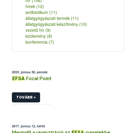
hír
(106)
hírek
(12)
antibiotikum
(11)
állatgyógyászati termék
(11)
állatgyógyászati készítmény
(10)
vezető hír
(9)
közlemény
(8)
konferencia
(7)
2023. június 30, péntek
EFSA
Focal Point
TOVÁBB >
2017. június 12, hétfő
Megnyílt a regisztráció az
EFSA
-panelekbe