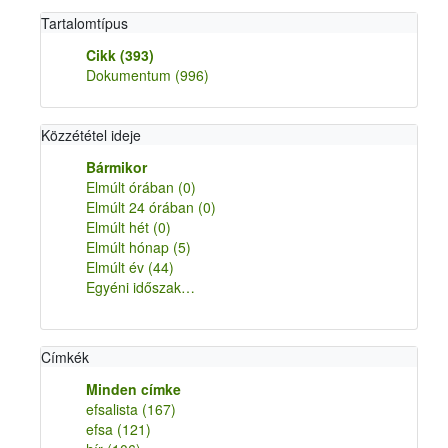
Tartalomtípus
Cikk
(393)
Dokumentum
(996)
Közzététel ideje
Bármikor
Elmúlt órában
(0)
Elmúlt 24 órában
(0)
Elmúlt hét
(0)
Elmúlt hónap
(5)
Elmúlt év
(44)
Egyéni időszak…
Címkék
Minden címke
efsalista
(167)
efsa
(121)