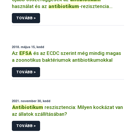
használat és az
antibiotikum
-rezisztencia
között...nébih élelmiszer tudomány
efsa
TOVÁBB >
2018. május 15, kedd
Az
EFSA
és az ECDC szerint még mindig magas
a zoonotikus baktériumok antibiotikumokkal
TOVÁBB >
2021. november 30, kedd
Antibiotikum
reszisztencia: Milyen kockázat van
az állatok szállításában?
TOVÁBB >