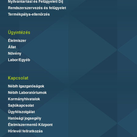
Nyilvántartási és Felügyeleti Díj
Rendszerszervezés és felügyelet
Termékpálya-ellenőrzés
Ügyintézés
Élelmiszer
Állat
Növény
Labor/Egyéb
Kapcsolat
Nébih Igazgatóságok
Nébih Laboratóriumok
Kormányhivatalok
Sajtókapcsolat
Ügyfélszolgálat
Hatósági jogsegély
Élelmiszermentő Központ
Hírlevél feliratkozás