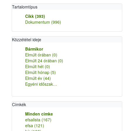
Tartalomtípus
Cikk
(393)
Dokumentum
(996)
Közzététel ideje
Bármikor
Elmúlt órában
(0)
Elmúlt 24 órában
(0)
Elmúlt hét
(0)
Elmúlt hónap
(5)
Elmúlt év
(44)
Egyéni időszak…
Címkék
Minden címke
efsalista
(167)
efsa
(121)