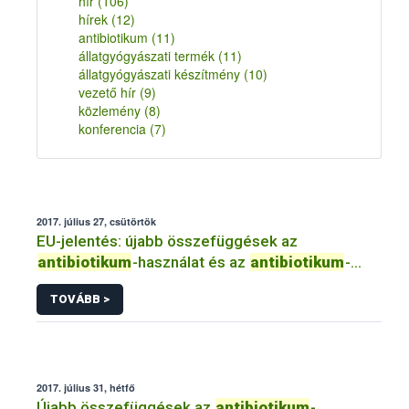
hír
(106)
hírek
(12)
antibiotikum
(11)
állatgyógyászati termék
(11)
állatgyógyászati készítmény
(10)
vezető hír
(9)
közlemény
(8)
konferencia
(7)
2017. július 27, csütörtök
EU-jelentés: újabb összefüggések az
antibiotikum
-használat és az
antibiotikum
-
rezisztencia...között nébih élelmiszer tudomány
TOVÁBB >
efsa
szalmonella coli
2017. július 31, hétfő
Újabb összefüggések az
antibiotikum
-