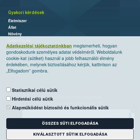
Gyakori kérdések
Élelmiszer
Állat
Növény
Labor/Egyéb
Adatkezelési tájékoztatónkban
megismerheti, hogyan
gondoskodunk személyes adatai védelméről. Weboldalunk
cookie-kat (sütiket) használ a jobb felhasználói élmény
érdekében, melynek biztosításához kérjük, kattintson az
„Elfogadom” gombra.
Statisztikai célú sütik
Nemzeti Élelmiszerlánc-biztonsági Hivatal
Hirdetési célú sütik
Cím: 1024 Budapest, Keleti Károly utca. 24.
Alapműködést biztosító és funkcionális sütik
×
Levelezési cím: 1525 Budapest. Pf. 30.
ÖSSZES SÜTI ELFOGADÁSA
E-mail:
ugyfelszolgalat@nebih.gov.hu
Zöld szám: 06-80/263-244
KIVÁLASZTOTT SÜTIK ELFOGADÁSA
Telefon: 06-1/ 336-9000