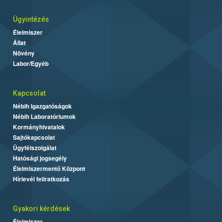
Ügyintézés
Élelmiszer
Állat
Növény
Labor/Egyéb
Kapcsolat
Nébih Igazgatóságok
Nébih Laboratóriumok
Kormányhivatalok
Sajtókapcsolat
Ügyfélszolgálat
Hatósági jogsegély
Élelmiszermentő Központ
Hírlevél feliratkozás
Gyakori kérdések
Élelmiszer