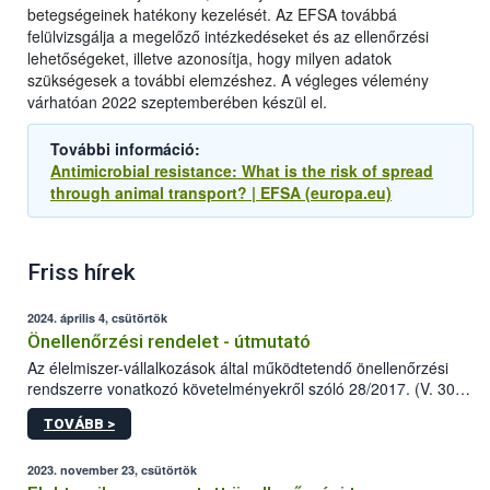
betegségeinek hatékony kezelését. Az EFSA továbbá
felülvizsgálja a megelőző intézkedéseket és az ellenőrzési
lehetőségeket, illetve azonosítja, hogy milyen adatok
szükségesek a további elemzéshez. A végleges vélemény
várhatóan 2022 szeptemberében készül el.
További információ:
Antimicrobial resistance: What is the risk of spread
through animal transport? | EFSA (europa.eu)
Friss hírek
2024. április 4, csütörtök
Önellenőrzési rendelet - útmutató
Az élelmiszer-vállalkozások által működtetendő önellenőrzési
rendszerre vonatkozó követelményekről szóló 28/2017. (V. 30.)
FM rendelet (a továbbiakban: rendelet) 2023 novemberi
TOVÁBB >
módosítása komoly változást jelent a közép- és
nagyvállalkozások önellenőrzési tevékenységében.
2023. november 23, csütörtök