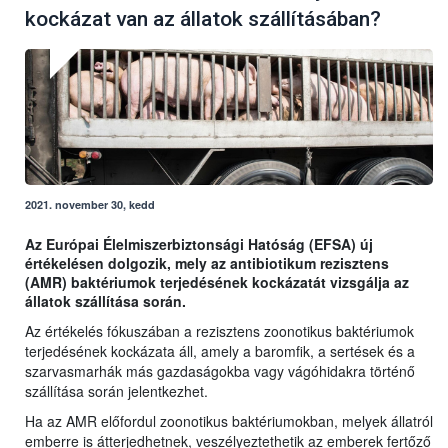
kockázat van az állatok szállításában?
2021. november 30, kedd
Az Európai Élelmiszerbiztonsági Hatóság (EFSA) új
értékelésen dolgozik, mely az antibiotikum rezisztens
(AMR) baktériumok terjedésének kockázatát vizsgálja az
állatok szállítása során.
Az értékelés fókuszában a rezisztens zoonotikus baktériumok
terjedésének kockázata áll, amely a baromfik, a sertések és a
szarvasmarhák más gazdaságokba vagy vágóhidakra történő
szállítása során jelentkezhet.
Ha az AMR előfordul zoonotikus baktériumokban, melyek állatról
emberre is átterjedhetnek, veszélyeztethetik az emberek fertőző