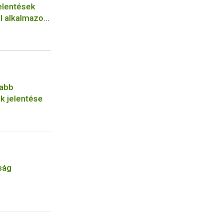
jelentések
l alkalmazott
jabb
 jelentése
ság