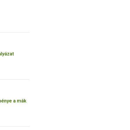
ályázat
ménye a mák