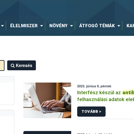
ÉLELMISZER
NÖVÉNY
ÁTFOGÓ TÉMÁK
KA
Keresés
2023. június 9, péntek
Interfész készül az
anti
felhasználási adatok ele
benyújtásához
TOVÁBB >