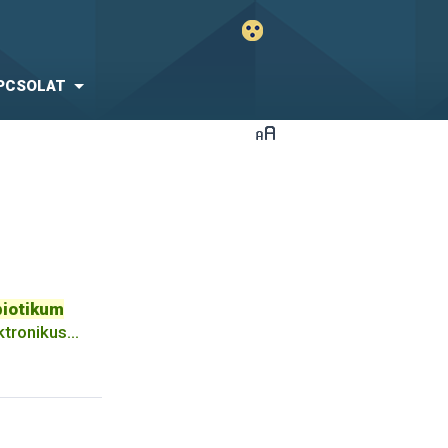
PCSOLAT
biotikum
ktronikus