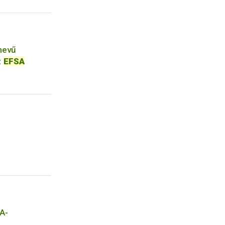
nevű
z
EFSA
A-