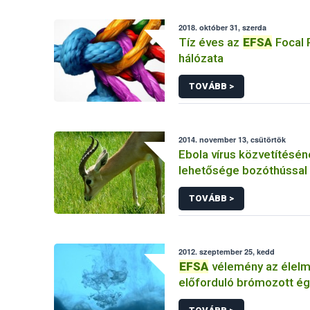
2018. október 31, szerda
Tíz éves az
EFSA
Focal 
hálózata
TOVÁBB >
2014. november 13, csütörtök
Ebola vírus közvetítésé
lehetősége bozóthússal
vélemény
TOVÁBB >
2012. szeptember 25, kedd
EFSA
vélemény az élel
előforduló brómozott é
anyagok egy csoportjáró