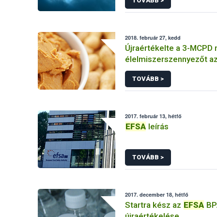
TOVÁBB >
2018. február 27, kedd
Újraértékelte a 3-MCPD 
élelmiszerszennyezőt a
TOVÁBB >
2017. február 13, hétfő
EFSA
leírás
TOVÁBB >
2017. december 18, hétfő
Startra kész az
EFSA
BP
újraértékelése