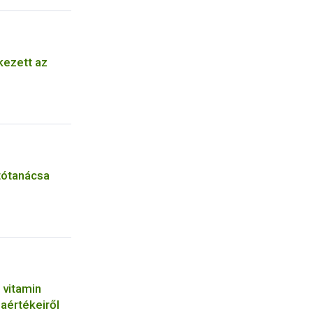
kezett az
tótanácsa
2 vitamin
iaértékeiről