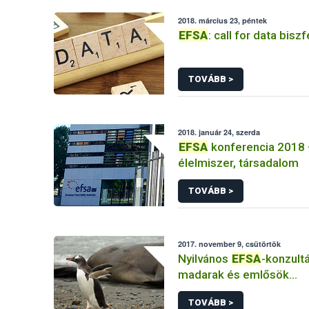
2018. március 23, péntek
EFSA
: call for data bisz
TOVÁBB >
2018. január 24, szerda
EFSA
konferencia 2018
élelmiszer, társadalom
TOVÁBB >
2017. november 9, csütörtök
Nyilvános
EFSA
-konzultá
madarak és emlősök
kockázatértékeléséről
TOVÁBB >