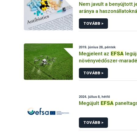
Nem javult a benyújtott 
aránya a haszonállatokná
antibiotikum
-tartalmú
TOVÁBB >
2019. június 28, péntek
Megjelent az
EFSA
legú
növényvédőszer-maradék
TOVÁBB >
2024. július 8, hétfő
Megújult
EFSA
paneltag
TOVÁBB >