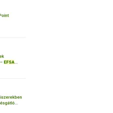
Point
nek
 –
EFSA
miszerekben
gésgátló
l