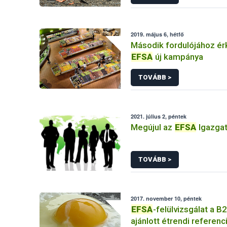
2019. május 6, hétfő
Második fordulójához ér
EFSA
új kampánya
TOVÁBB >
2021. július 2, péntek
Megújul az
EFSA
Igazga
TOVÁBB >
2017. november 10, péntek
EFSA
-felülvizsgálat a B
ajánlott étrendi referenc