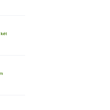
 két
am