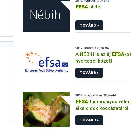
2017. február 13, hétfő
EFSA
slider
TOVÁBB >
2017. március 6, hétfő
A NÉBIH is az új
EFSA
-p
nyertesei között
TOVÁBB >
2012. szeptember 25, kedd
EFSA
tudományos véle
alkaloidok kockázatáról
TOVÁBB >