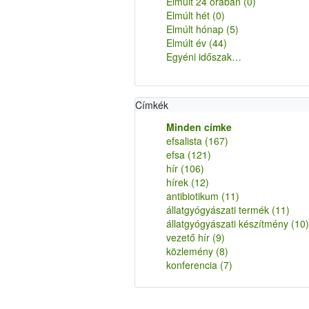
Elmúlt 24 órában
(0)
Elmúlt hét
(0)
Elmúlt hónap
(5)
Elmúlt év
(44)
Egyéni időszak…
Címkék
Minden címke
efsalista
(167)
efsa
(121)
hír
(106)
hírek
(12)
antibiotikum
(11)
állatgyógyászati termék
(11)
állatgyógyászati készítmény
(10)
vezető hír
(9)
közlemény
(8)
konferencia
(7)