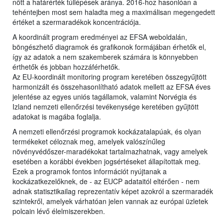
nőtt a határérték túllépések aránya. 2016-hoz hasonlóan a
tehéntejben most sem haladta meg a maximálisan megengedett
értéket a szermaradékok koncentrációja.
A koordinált program eredményei az EFSA weboldalán,
böngészhető diagramok és grafikonok formájában érhetők el,
így az adatok a nem szakemberek számára is könnyebben
érthetők és jobban hozzáférhetők.
Az EU-koordinált monitoring program keretében összegyűjtött
harmonizált és összehasonlítható adatok mellett az EFSA éves
jelentése az egyes uniós tagállamok, valamint Norvégia és
Izland nemzeti ellenőrzési tevékenysége keretében gyűjtött
adatokat is magába foglalja.
A nemzeti ellenőrzési programok kockázatalapúak, és olyan
termékeket céloznak meg, amelyek valószínűleg
növényvédőszer-maradékokat tartalmazhatnak, vagy amelyek
esetében a korábbi években jogsértéseket állapítottak meg.
Ezek a programok fontos információt nyújtanak a
kockázatkezelőknek, de - az EUCP adataitól eltérően - nem
adnak statisztikailag reprezentatív képet azokról a szermaradék
szintekről, amelyek várhatóan jelen vannak az európai üzletek
polcain lévő élelmiszerekben.