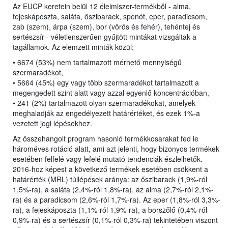
Az EUCP keretein belül 12 élelmiszer-termékből - alma,
fejeskáposzta, saláta, őszibarack, spenót, eper, paradicsom,
zab (szem), árpa (szem), bor (vörös és fehér), tehéntej és
sertészsír - véletlenszerűen gyűjtött mintákat vizsgáltak a
tagállamok. Az elemzett minták közül:
• 6674 (53%) nem tartalmazott mérhető mennyiségű
szermaradékot,
• 5664 (45%) egy vagy több szermaradékot tartalmazott a
megengedett szint alatt vagy azzal egyenlő koncentrációban,
• 241 (2%) tartalmazott olyan szermaradékokat, amelyek
meghaladják az engedélyezett határértéket, és ezek 1%-a
vezetett jogi lépésekhez.
Az összehangolt program hasonló termékkosarakat fed le
hároméves rotáció alatt, ami azt jelenti, hogy bizonyos termékek
esetében felfelé vagy lefelé mutató tendenciák észlelhetők.
2016-hoz képest a következő termékek esetében csökkent a
határérték (MRL) túllépések aránya: az őszibarack (1,9%-ról
1,5%-ra), a saláta (2,4%-ról 1,8%-ra), az alma (2,7%-ról 2,1%-
ra) és a paradicsom (2,6%-ról 1,7%-ra). Az eper (1,8%-ról 3,3%-
ra), a fejeskáposzta (1,1%-ról 1,9%-ra), a borszőlő (0,4%-ról
0,9%-ra) és a sertészsír (0,1%-ról 0,3%-ra) tekintetében viszont