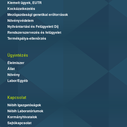
Kiemelt ügyek, EUTR
Kockázatkezelés
Mezőgazdasági genetikai erőforrások
Növényvédelem
Nyilvántartási és Felügyeleti Díj
Rendszerszervezés és felügyelet
Termékpálya-ellenőrzés
Ügyintézés
Élelmiszer
Állat
Növény
Labor/Egyéb
Kapcsolat
Nébih Igazgatóságok
Nébih Laboratóriumok
Kormányhivatalok
Sajtókapcsolat