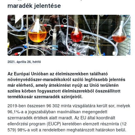
maradék jelentése
2021. április 26, hétfő
Az Európai Unióban az élelmiszerekben található
növényvédőszer-maradékokról szóló legfrissebb jelentés
már elérhető, amely áttekintést nyújt az Unió területén
széles körben fogyasztott élelmiszerekből összeállított
termékkosár szermaradék szintjeiről.
2019-ben összesen 96 302 minta vizsgálatára került sor, melyek
96,1%-a a jogszabályban maximálisan megengedett
szermaradék értékek alatt maradt. Az EU által koordinált
ellenőrzési program (EUCP) keretében elemzett részminta (12
579) 98%-a volt a rendeletben meghatározott határokon belül.