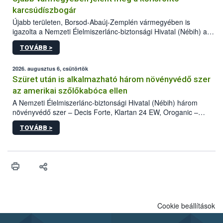
karcsúdíszbogár
Újabb területen, Borsod-Abaúj-Zemplén vármegyében is
igazolta a Nemzeti Élelmiszerlánc-biztonsági Hivatal (Nébih) a
kőrisrontó karcsúdíszbogár (Agrilus planipennis) jelenlétét. A
TOVÁBB >
kártevőt nem csak színcsapdában találták meg, de már fertőzött
fában is azonosították. A növényvédelmi szakemberek folytatják
az intenzív felderítést, emellett az intézkedéseket a szlovák
2026. augusztus 6, csütörtök
hatósággal is összehangolják a terjedés megállítása érdekében.
Szüret után is alkalmazható három növényvédő szer
az amerikai szőlőkabóca ellen
A Nemzeti Élelmiszerlánc-biztonsági Hivatal (Nébih) három
növényvédő szer – Decis Forte, Klartan 24 EW, Oroganic –
engedélyokiratát módosította, így azok a szüretet követően,
TOVÁBB >
egészen a vesszőérettség (BBCH 91) stádiumáig
felhasználhatóak a szőlőben. A kiterjesztések célja, hogy a korai
érésű szőlőkben is legyen lehetőség a károsító elleni további
védekezésre. Az Oroganic készítmény kis kiszerelésben kiskerti
felhasználók számára is elérhető és ökológiai termesztésben is
engedélyezett.
Cookie beállítások