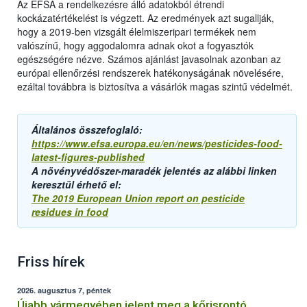
Az EFSA a rendelkezésre álló adatokból étrendi
kockázatértékelést is végzett. Az eredmények azt sugallják,
hogy a 2019-ben vizsgált élelmiszeripari termékek nem
valószínű, hogy aggodalomra adnak okot a fogyasztók
egészségére nézve. Számos ajánlást javasolnak azonban az
európai ellenőrzési rendszerek hatékonyságának növelésére,
ezáltal továbbra is biztosítva a vásárlók magas szintű védelmét.
Általános összefoglaló:
https://www.efsa.europa.eu/en/news/pesticides-food-
latest-figures-published
A növényvédőszer-maradék jelentés az alábbi linken
keresztül érhető el:
The 2019 European Union report on pesticide
residues in food
Friss hírek
2026. augusztus 7, péntek
Újabb vármegyében jelent meg a kőrisrontó