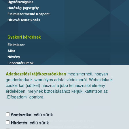
Ügyfélszolgálat
Hatósági jogsegély
Élelmiszermentő Központ
Hírlevél feliratkozás
Gyakori kérdések
Élelmiszer
Állat
Növény
Laboratóriumok
Labor/Egyéb
Adatkezelési tájékoztatónkban
megismerheti, hogyan
gondoskodunk személyes adatai védelméről. Weboldalunk
cookie-kat (sütiket) használ a jobb felhasználói élmény
érdekében, melynek biztosításához kérjük, kattintson az
„Elfogadom” gombra.
Statisztikai célú sütik
Nemzeti Élelmiszerlánc-biztonsági Hivatal
Hirdetési célú sütik
Cím: 1024 Budapest, Keleti Károly utca. 24.