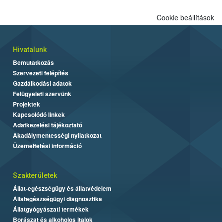
Cookie beállítások
Hivatalunk
Bemutatkozás
Szervezeti felépítés
Gazdálkodási adatok
Felügyeleti szervünk
Projektek
Kapcsolódó linkek
Adatkezelési tájékoztató
Akadálymentességi nyilatkozat
Üzemeltetési információ
Szakterületek
Állat-egészségügy és állatvédelem
Állategészségügyi diagnosztika
Állatgyógyászati termékek
Borászat és alkoholos italok