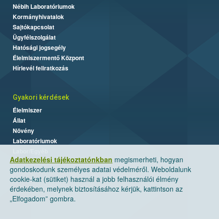
Nébih Laboratóriumok
Kormányhivatalok
Sajtókapcsolat
Ügyfélszolgálat
Hatósági jogsegély
Élelmiszermentő Központ
Hírlevél feliratkozás
Gyakori kérdések
Élelmiszer
Állat
Növény
Laboratóriumok
Labor/Egyéb
Adatkezelési tájékoztatónkban
megismerheti, hogyan
gondoskodunk személyes adatai védelméről. Weboldalunk
cookie-kat (sütiket) használ a jobb felhasználói élmény
érdekében, melynek biztosításához kérjük, kattintson az
„Elfogadom” gombra.