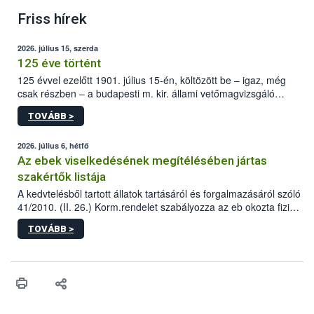
Friss hírek
2026. július 15, szerda
125 éve történt
125 évvel ezelőtt 1901. július 15-én, költözött be – igaz, még
csak részben – a budapesti m. kir. állami vetőmagvizsgáló
állomás a Kis Rókus utca 15. szám alatti, Czigler Győző által
TOVÁBB >
tervezett új épületébe.
2026. július 6, hétfő
Az ebek viselkedésének megítélésében jártas
szakértők listája
A kedvtelésből tartott állatok tartásáról és forgalmazásáról szóló
41/2010. (II. 26.) Korm.rendelet szabályozza az eb okozta fizikai
sérülés, illetve ennek veszélye keletkezésekor felmerülő
TOVÁBB >
hatósági feladatokat, valamint a veszélyes eb tartását és annak
engedélyezését. Ezen eljárások során szükség esetén be kell
vonni az ebek viselkedésének megítélésében jártas szakértőt.