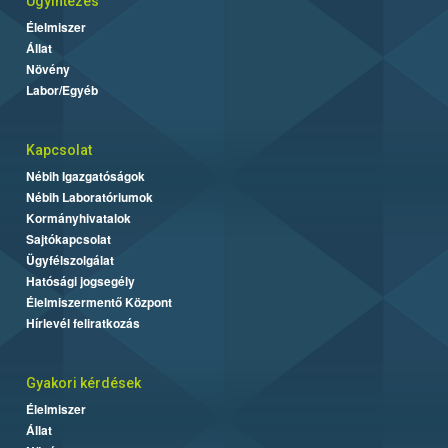
Ügyintézés
Élelmiszer
Állat
Növény
Labor/Egyéb
Kapcsolat
Nébih Igazgatóságok
Nébih Laboratóriumok
Kormányhivatalok
Sajtókapcsolat
Ügyfélszolgálat
Hatósági jogsegély
Élelmiszermentő Központ
Hírlevél feliratkozás
Gyakori kérdések
Élelmiszer
Állat