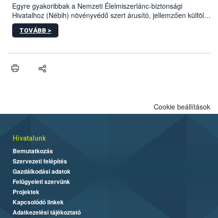
Egyre gyakoribbak a Nemzeti Élelmiszerlánc-biztonsági
Hivatalhoz (Nébih) növényvédő szert árusító, jellemzően külföldi
honlapok kapcsán érkező bejelentések. Emellett az ilyen
TOVÁBB >
termékeket kínáló kéretlen online reklámok mennyisége is
számottevően megnövekedett az elmúlt időszakban. A Nébih
összegyűjtötte az illegális növényvédő szerek kapcsán
előforduló árulkodó jeleket, valamint a webáruházakból való
vásárlás kockázatait.
Cookie beállítások
Hivatalunk
Bemutatkozás
Szervezeti felépítés
Gazdálkodási adatok
Felügyeleti szervünk
Projektek
Kapcsolódó linkek
Adatkezelési tájékoztató