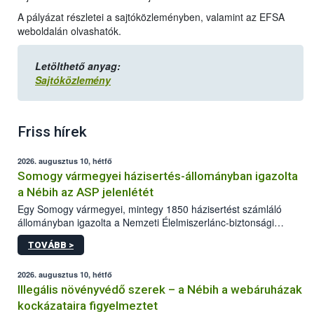
A pályázat részletei a sajtóközleményben, valamint az EFSA
weboldalán olvashatók.
Letölthető anyag:
Sajtóközlemény
Friss hírek
2026. augusztus 10, hétfő
Somogy vármegyei házisertés-állományban igazolta
a Nébih az ASP jelenlétét
Egy Somogy vármegyei, mintegy 1850 házisertést számláló
állományban igazolta a Nemzeti Élelmiszerlánc-biztonsági
Hivatal (Nébih) laboratóriuma az afrikai sertéspestis (ASP) vírus
TOVÁBB >
jelenlétét. Az országos főállatorvos azonnal elrendelte a
szükséges járványügyi intézkedéseket a betegség további
terjedésének megakadályozása érdekében. A sertéstartók
2026. augusztus 10, hétfő
számára kiemelten fontos a járványvédelmi előírások szigorú
Illegális növényvédő szerek – a Nébih a webáruházak
betartása.
kockázataira figyelmeztet