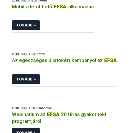
2018. március 27, kedd
Mobilra letölthető
EFSA
-alkalmazás
TOVÁBB >
2019. május 13, hétfő
Az egészséges állatokért kampányol az
EFSA
TOVÁBB >
2018. május 10, csütörtök
Webinárium az
EFSA
2018-as gyakornoki
programjáról
TOVÁBB >