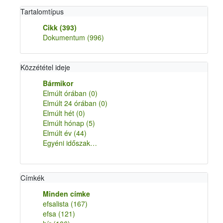
Tartalomtípus
Cikk
(393)
Dokumentum
(996)
Közzététel ideje
Bármikor
Elmúlt órában
(0)
Elmúlt 24 órában
(0)
Elmúlt hét
(0)
Elmúlt hónap
(5)
Elmúlt év
(44)
Egyéni időszak…
Címkék
Minden címke
efsalista
(167)
efsa
(121)