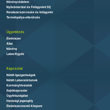
Növényvédelem
Nyilvántartási és Felügyeleti Díj
Rendszerszervezés és felügyelet
Termékpálya-ellenőrzés
Ügyintézés
Élelmiszer
Állat
Növény
Labor/Egyéb
Kapcsolat
Nébih Igazgatóságok
Nébih Laboratóriumok
Kormányhivatalok
Sajtókapcsolat
Ügyfélszolgálat
Hatósági jogsegély
Élelmiszermentő Központ