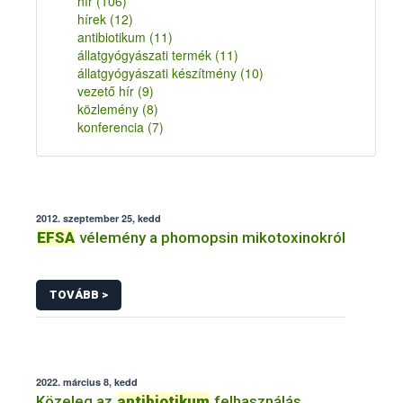
hír
(106)
hírek
(12)
antibiotikum
(11)
állatgyógyászati termék
(11)
állatgyógyászati készítmény
(10)
vezető hír
(9)
közlemény
(8)
konferencia
(7)
2012. szeptember 25, kedd
EFSA
vélemény a phomopsin mikotoxinokról
TOVÁBB >
2022. március 8, kedd
Közeleg az
antibiotikum
felhasználás