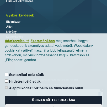
Hírlevél feliratkozás
Gyakori kérdések
Élelmiszer
Állat
Növény
Labor/Egyéb
Adatkezelési tájékoztatónkban
megismerheti, hogyan
gondoskodunk személyes adatai védelméről. Weboldalunk
cookie-kat (sütiket) használ a jobb felhasználói élmény
érdekében, melynek biztosításához kérjük, kattintson az
„Elfogadom” gombra.
Statisztikai célú sütik
Nemzeti Élelmiszerlánc-biztonsági Hivatal
Hirdetési célú sütik
Cím: 1024 Budapest, Keleti Károly utca. 24.
Alapműködést biztosító és funkcionális sütik
×
Levelezési cím: 1525 Budapest. Pf. 30.
ÖSSZES SÜTI ELFOGADÁSA
E-mail:
ugyfelszolgalat@nebih.gov.hu
Zöld szám: 06-80/263-244