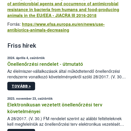
of antimicrobial agents and occurrence of antimicrobial
resistance in bacteria from humans and food-producing
animals in the EU/EEA - JIACRA III 2016-2018
Forrás:
https://www.efsa.europa.eu/en/news/use-
antibiotics-animals-decreasing
Friss hírek
2024. április 4, csütörtök
Önellenőrzési rendelet - útmutató
Az élelmiszer-vállalkozások által működtetendő önellenőrzési
rendszerre vonatkozó követelményekről szóló 28/2017. (V. 30.)
FM rendelet (a továbbiakban: rendelet) 2023 novemberi
TOVÁBB >
módosítása komoly változást jelent a közép- és
nagyvállalkozások önellenőrzési tevékenységében.
2023. november 23, csütörtök
Elektronikusan vezetett önellenőrzési terv
követelményei
A 28/2017. (V. 30.) FM rendelet szerint az alábbi feltételeknek
kell megfelelniük az önellenőrzési terv elektronikus vezetését
biztosító informatikai rendszereknek.