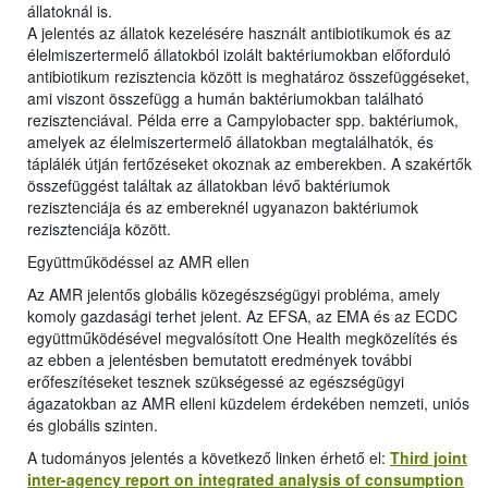
állatoknál is.
A jelentés az állatok kezelésére használt antibiotikumok és az
élelmiszertermelő állatokból izolált baktériumokban előforduló
antibiotikum rezisztencia között is meghatároz összefüggéseket,
ami viszont összefügg a humán baktériumokban található
rezisztenciával. Példa erre a Campylobacter spp. baktériumok,
amelyek az élelmiszertermelő állatokban megtalálhatók, és
táplálék útján fertőzéseket okoznak az emberekben. A szakértők
összefüggést találtak az állatokban lévő baktériumok
rezisztenciája és az embereknél ugyanazon baktériumok
rezisztenciája között.
Együttműködéssel az AMR ellen
Az AMR jelentős globális közegészségügyi probléma, amely
komoly gazdasági terhet jelent. Az EFSA, az EMA és az ECDC
együttműködésével megvalósított One Health megközelítés és
az ebben a jelentésben bemutatott eredmények további
erőfeszítéseket tesznek szükségessé az egészségügyi
ágazatokban az AMR elleni küzdelem érdekében nemzeti, uniós
és globális szinten.
A tudományos jelentés a következő linken érhető el:
Third joint
inter-agency report on integrated analysis of consumption