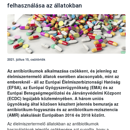
felhasználása az állatokban
2021. július 15, csütörtök
Az antibiotikumok alkalmazása csökkent, és jelenleg az
élelmiszertermelő állatok esetében alacsonyabb, mint az
embereknél - áll az Európai Élelmiszerbiztonsági Hatóság
(EFSA), az Európai Gyógyszerügynökség (EMA) és az
Európai Betegségmegelőzési és Járványvédelmi Központ
(ECDC) legújabb közleményében. A három uniós
ügynökség által közösen készített jelentés bemutatja az
antibiotikum-fogyasztás és az antibiotikum-rezisztencia
(AMR) alakulását Európában 2016 és 2018 között.
Az élelmiszertermelő állatokban az antibiotikumok
használatának jelentős csökkenése azt sugallja, hogy a