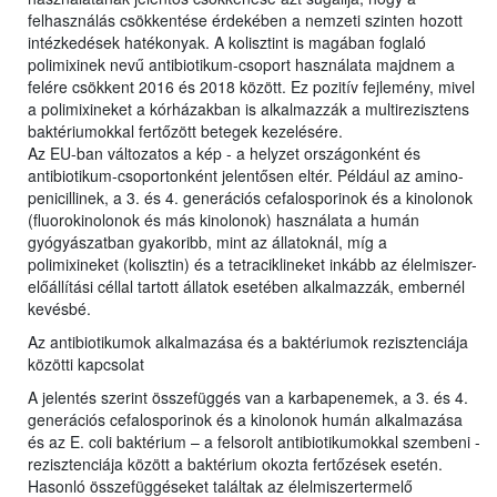
felhasználás csökkentése érdekében a nemzeti szinten hozott
intézkedések hatékonyak. A kolisztint is magában foglaló
polimixinek nevű antibiotikum-csoport használata majdnem a
felére csökkent 2016 és 2018 között. Ez pozitív fejlemény, mivel
a polimixineket a kórházakban is alkalmazzák a multirezisztens
baktériumokkal fertőzött betegek kezelésére.
Az EU-ban változatos a kép - a helyzet országonként és
antibiotikum-csoportonként jelentősen eltér. Például az amino-
penicillinek, a 3. és 4. generációs cefalosporinok és a kinolonok
(fluorokinolonok és más kinolonok) használata a humán
gyógyászatban gyakoribb, mint az állatoknál, míg a
polimixineket (kolisztin) és a tetraciklineket inkább az élelmiszer-
előállítási céllal tartott állatok esetében alkalmazzák, embernél
kevésbé.
Az antibiotikumok alkalmazása és a baktériumok rezisztenciája
közötti kapcsolat
A jelentés szerint összefüggés van a karbapenemek, a 3. és 4.
generációs cefalosporinok és a kinolonok humán alkalmazása
és az E. coli baktérium – a felsorolt antibiotikumokkal szembeni -
rezisztenciája között a baktérium okozta fertőzések esetén.
Hasonló összefüggéseket találtak az élelmiszertermelő