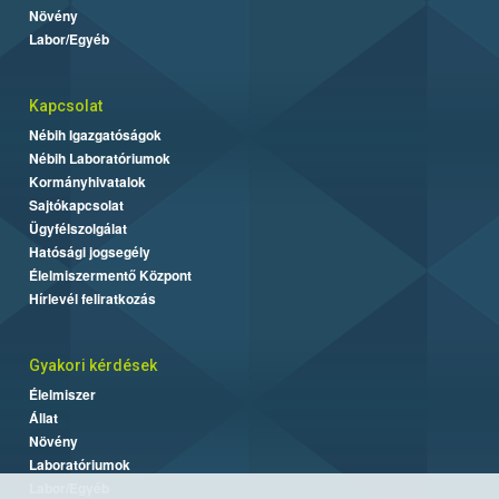
Növény
Labor/Egyéb
Kapcsolat
Nébih Igazgatóságok
Nébih Laboratóriumok
Kormányhivatalok
Sajtókapcsolat
Ügyfélszolgálat
Hatósági jogsegély
Élelmiszermentő Központ
Hírlevél feliratkozás
Gyakori kérdések
Élelmiszer
Állat
Növény
Laboratóriumok
Labor/Egyéb