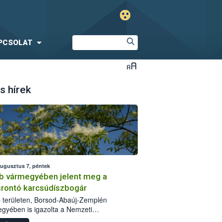
PCSOLAT
s hírek
augusztus 7, péntek
b vármegyében jelent meg a
srontó karcsúdíszbogár
 területen, Borsod-Abaúj-Zemplén
gyében is igazolta a Nemzeti
iszerlánc-biztonsági Hivatal (Nébih) a