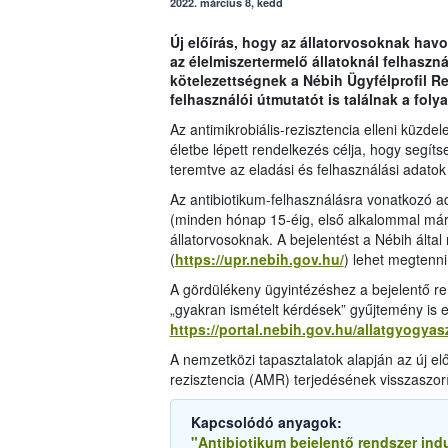
2022. március 8, kedd
Új előírás, hogy az állatorvosoknak havo
az élelmiszertermelő állatoknál felhaszná
kötelezettségnek a Nébih Ügyfélprofil Re
felhasználói útmutatót is találnak a foly
Az antimikrobiális-rezisztencia elleni küzd
életbe lépett rendelkezés célja, hogy segíts
teremtve az eladási és felhasználási adatok 
Az antibiotikum-felhasználásra vonatkozó a
(minden hónap 15-éig, első alkalommal márci
állatorvosoknak. A bejelentést a Nébih által
(
https://upr.nebih.gov.hu/
) lehet megtenni
A gördülékeny ügyintézéshez a bejelentő re
„gyakran ismételt kérdések” gyűjtemény is el
https://portal.nebih.gov.hu/allatgyogyas
A nemzetközi tapasztalatok alapján az új elő
rezisztencia (AMR) terjedésének visszaszor
Kapcsolódó anyagok:
"Antibiotikum bejelentő rendszer ind