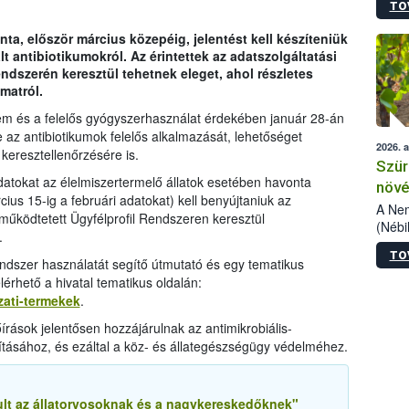
TO
kőris
jelen
nta, először március közepéig, jelentést kell készíteniük
talál
lt antibiotikumokról. Az érintettek az adatszolgáltatási
azono
ndszerén keresztül tehetnek eleget, ahol részletes
folyta
amatról.
intéz
össze
elem és a felelős gyógyszerhasználat érdekében január 28-án
érdek
e az antibiotikumok felelős alkalmazását, lehetőséget
2026. 
keresztellenőrzésére is.
Szür
datokat az élelmiszertermelő állatok esetében havonta
növé
us 15-ig a februári adatokat) kell benyújtaniuk az
szől
A Nem
 működtetett Ügyfélprofil Rendszeren keresztül
(Nébi
.
Klart
TO
módos
ndszer használatát segítő útmutató és egy tematikus
egész
érhető a hivatal tematikus oldalán:
felha
zati-termekek
.
célja
írások jelentősen hozzájárulnak az antimikrobiális-
lehet
ításához, és ezáltal a köz- és állategészségügy védelméhez.
Az Or
felha
terme
ult az állatorvosoknak és a nagykereskedőknek"