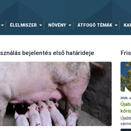
ÉLELMISZER
NÖVÉNY
ÁTFOGÓ TÉMÁK
KA
sználás bejelentés első határideje
Fris
2026. 
Újab
kőri
Újabb
várme
Élelm