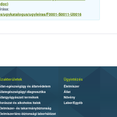
(doc)
írása:
zes/ugykatalogus/ugyleiras/F0001-S0011-U0016
Szakterületek
Ügyintézés
Állat-egészségügy és állatvédelem
Élelmiszer
Állategészségügyi diagnosztika
Állat
Állatgyógyászati termékek
Növény
Borászat és alkoholos italok
Labor/Egyéb
Élelmiszer- és takarmánybiztonság
Élelmiszerlánc-biztonsági laborhálózat