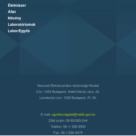
Élelmiszer
Állat
Növény
Laboratóriumok
Labor/Egyéb
Nemzeti Élelmiszerlánc-biztonsági Hivatal
Cím: 1024 Budapest, Keleti Károly utca. 24.
Levelezési cím: 1525 Budapest. Pf. 30.
E-mail:
ugyfelszolgalat@nebih.gov.hu
Zöld szám: 06-80/263-244
Telefon: 06-1/ 336-9000
Fax: 06-1/336-9479