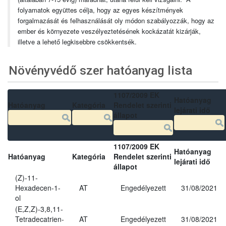
folyamatok együttes célja, hogy az egyes készítmények
forgalmazását és felhasználását oly módon szabályozzák, hogy az
ember és környezete veszélyeztetésének kockázatát kizárják,
illetve a lehető legkisebbre csökkentsék.
Növényvédő szer hatóanyag lista
1107/2009 EK
Hatóanyag
Hatóanyag
Kategória
Rendelet szerinti
lejárati idő
állapot
1107/2009 EK
Hatóanyag
Hatóanyag
Kategória
Rendelet szerinti
lejárati idő
állapot
(Z)-11-
Hexadecen-1-
AT
Engedélyezett
31/08/2021
ol
(E,Z,Z)-3,8,11-
Tetradecatrien-
AT
Engedélyezett
31/08/2021