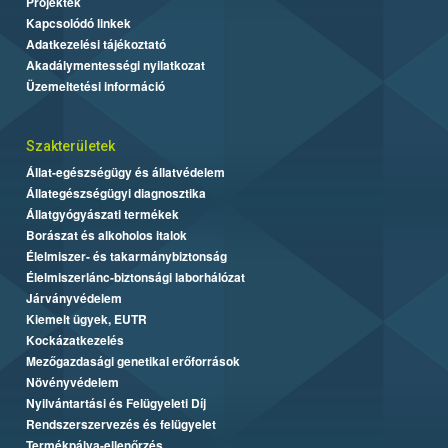
Projektek
Kapcsolódó linkek
Adatkezelési tájékoztató
Akadálymentességi nyilatkozat
Üzemeltetési információ
Szakterületek
Állat-egészségügy és állatvédelem
Állategészségügyi diagnosztika
Állatgyógyászati termékek
Borászat és alkoholos italok
Élelmiszer- és takarmánybiztonság
Élelmiszerlánc-biztonsági laborhálózat
Járványvédelem
Kiemelt ügyek, EUTR
Kockázatkezelés
Mezőgazdasági genetikai erőforrások
Növényvédelem
Nyilvántartási és Felügyeleti Díj
Rendszerszervezés és felügyelet
Termékpálya-ellenőrzés