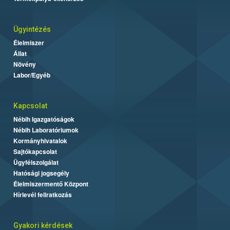
Ügyintézés
Élelmiszer
Állat
Növény
Labor/Egyéb
Kapcsolat
Nébih Igazgatóságok
Nébih Laboratóriumok
Kormányhivatalok
Sajtókapcsolat
Ügyfélszolgálat
Hatósági jogsegély
Élelmiszermentő Központ
Hírlevél feliratkozás
Gyakori kérdések