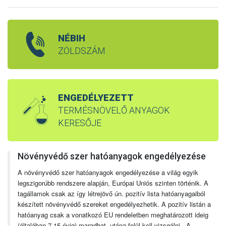
NÉBIH
ZÖLDSZÁM
ENGEDÉLYEZETT
TERMÉSNÖVELŐ ANYAGOK
KERESŐJE
Növényvédő szer hatóanyagok engedélyezése
A növényvédő szer hatóanyagok engedélyezése a világ egyik
legszigorúbb rendszere alapján, Európai Uniós szinten történik. A
tagállamok csak az így létrejövő ún. pozitív lista hatóanyagaiból
készített növényvédő szereket engedélyezhetik. A pozitív listán a
hatóanyag csak a vonatkozó EU rendeletben meghatározott ideig
(általában 7-15 évig) maradhat, utána felül kell vizsgálni. A