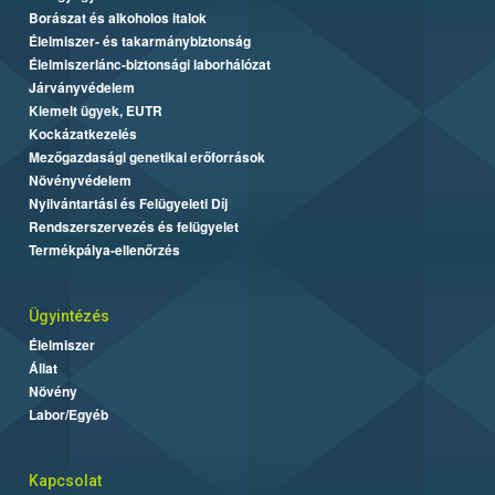
Borászat és alkoholos italok
Élelmiszer- és takarmánybiztonság
Élelmiszerlánc-biztonsági laborhálózat
Járványvédelem
Kiemelt ügyek, EUTR
Kockázatkezelés
Mezőgazdasági genetikai erőforrások
Növényvédelem
Nyilvántartási és Felügyeleti Díj
Rendszerszervezés és felügyelet
Termékpálya-ellenőrzés
Ügyintézés
Élelmiszer
Állat
Növény
Labor/Egyéb
Kapcsolat