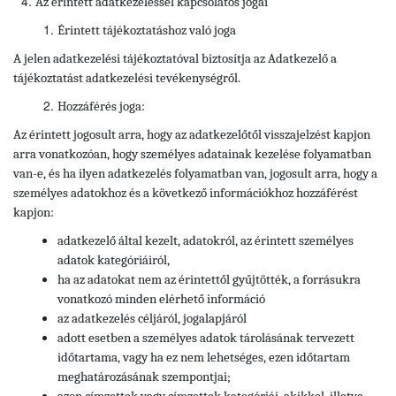
Az érintett adatkezeléssel kapcsolatos jogai
Érintett tájékoztatáshoz való joga
A jelen adatkezelési tájékoztatóval biztosítja az Adatkezelő a
tájékoztatást adatkezelési tevékenységről.
Hozzáférés joga:
Az érintett jogosult arra, hogy az adatkezelőtől visszajelzést kapjon
arra vonatkozóan, hogy személyes adatainak kezelése folyamatban
van-e, és ha ilyen adatkezelés folyamatban van, jogosult arra, hogy a
személyes adatokhoz és a következő információkhoz hozzáférést
kapjon:
adatkezelő által kezelt, adatokról, az érintett személyes
adatok kategóriáiról,
ha az adatokat nem az érintettől gyűjtötték, a forrásukra
vonatkozó minden elérhető információ
az adatkezelés céljáról, jogalapjáról
adott esetben a személyes adatok tárolásának tervezett
időtartama, vagy ha ez nem lehetséges, ezen időtartam
meghatározásának szempontjai;