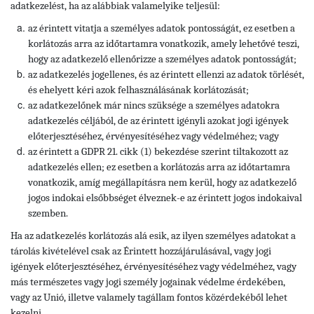
adatkezelést, ha az alábbiak valamelyike teljesül:
az érintett vitatja a személyes adatok pontosságát, ez esetben a
korlátozás arra az időtartamra vonatkozik, amely lehetővé teszi,
hogy az adatkezelő ellenőrizze a személyes adatok pontosságát;
az adatkezelés jogellenes, és az érintett ellenzi az adatok törlését,
és ehelyett kéri azok felhasználásának korlátozását;
az adatkezelőnek már nincs szüksége a személyes adatokra
adatkezelés céljából, de az érintett igényli azokat jogi igények
előterjesztéséhez, érvényesítéséhez vagy védelméhez; vagy
az érintett a GDPR 21. cikk (1) bekezdése szerint tiltakozott az
adatkezelés ellen; ez esetben a korlátozás arra az időtartamra
vonatkozik, amíg megállapításra nem kerül, hogy az adatkezelő
jogos indokai elsőbbséget élveznek-e az érintett jogos indokaival
szemben.
Ha az adatkezelés korlátozás alá esik, az ilyen személyes adatokat a
tárolás kivételével csak az Érintett hozzájárulásával, vagy jogi
igények előterjesztéséhez, érvényesítéséhez vagy védelméhez, vagy
más természetes vagy jogi személy jogainak védelme érdekében,
vagy az Unió, illetve valamely tagállam fontos közérdekéből lehet
kezelni.