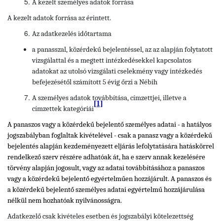
A kezelt személyes adatok forrása
A kezelt adatok forrása az érintett.
Az adatkezelés időtartama
a panasszal, közérdekű bejelentéssel, az az alapján folytatott
vizsgálattal és a megtett intézkedésekkel kapcsolatos
adatokat az utolsó vizsgálati cselekmény vagy intézkedés
befejezésétől számított 5 évig őrzi a Nébih
A személyes adatok továbbítása, címzettjei, illetve a
[1]
címzettek kategóriái
A panaszos vagy a közérdekű bejelentő személyes adatai - a hatályos
jogszabályban foglaltak kivételével - csak a panasz vagy a közérdekű
bejelentés alapján kezdeményezett eljárás lefolytatására hatáskörrel
rendelkező szerv részére adhatóak át, ha e szerv annak kezelésére
törvény alapján jogosult, vagy az adatai továbbításához a panaszos
vagy a közérdekű bejelentő egyértelműen hozzájárult. A panaszos és
a közérdekű bejelentő személyes adatai egyértelmű hozzájárulása
nélkül nem hozhatóak nyilvánosságra.
Adatkezelő csak kivételes esetben és jogszabályi kötelezettség