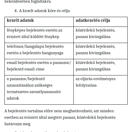
bekezdésében foglaltakra.
A kezelt adatok köre és célja
kezelt adatok
adatkezelés célja
fényképes bejelentés esetén az
közérdekű bejelentés,
érintett által küldött fénykép
panasz kivizsgálása
telefonos/hangalapú bejelentés
közérdekű bejelentés,
esetén a bejelentés hanganyaga
panasz kivizsgálása
email bejelentés esetén a panaszos/
közérdekű bejelentés,
bejelentő email-címe
panasz kivizsgálása
a panaszos/bejelentő
az eljárás eredményes
azonosításához szükséges
lefolytatása
természetes személyazonosító
adatok
A bejelentés tartalma előre nem meghatározható, azt minden
esetben az érintett által megtett panasz, közérdekű bejelentés
határozza meg