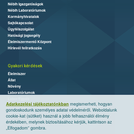
Nébih Igazgatóságok
Nébih Laboratóriumok
Kormányhivatalok
Sajtókapcsolat
Ügyfélszolgálat
Hatósági jogsegély
Élelmiszermentő Központ
Hírlevél feliratkozás
Gyakori kérdések
Élelmiszer
Állat
Növény
Laboratóriumok
Labor/Egyéb
Adatkezelési tájékoztatónkban
megismerheti, hogyan
gondoskodunk személyes adatai védelméről. Weboldalunk
cookie-kat (sütiket) használ a jobb felhasználói élmény
érdekében, melynek biztosításához kérjük, kattintson az
„Elfogadom” gombra.