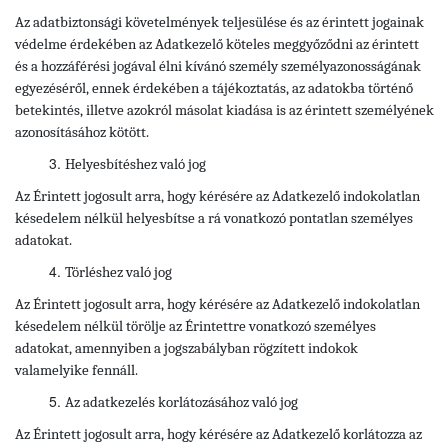
Az adatbiztonsági követelmények teljesülése és az érintett jogainak
védelme érdekében az Adatkezelő köteles meggyőződni az érintett
és a hozzáférési jogával élni kívánó személy személyazonosságának
egyezéséről, ennek érdekében a tájékoztatás, az adatokba történő
betekintés, illetve azokról másolat kiadása is az érintett személyének
azonosításához kötött.
Helyesbítéshez való jog
Az Érintett jogosult arra, hogy kérésére az Adatkezelő indokolatlan
késedelem nélkül helyesbítse a rá vonatkozó pontatlan személyes
adatokat.
Törléshez való jog
Az Érintett
jogosult arra, hogy kérésére az Adatkezelő indokolatlan
késedelem nélkül törölje az Érintettre vonatkozó személyes
adatokat, amennyiben a jogszabályban rögzített indokok
valamelyike fennáll.
Az adatkezelés korlátozásához való jog
Az Érintett jogosult arra, hogy kérésére az Adatkezelő korlátozza az