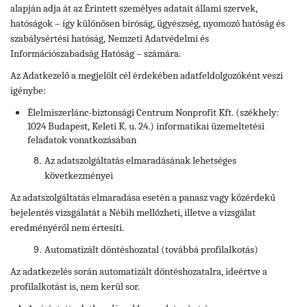
alapján adja át az Érintett személyes adatait állami szervek,
hatóságok – így különösen bíróság, ügyészség, nyomozó hatóság és
szabálysértési hatóság, Nemzeti Adatvédelmi és
Információszabadság Hatóság – számára.
Az Adatkezelő a megjelölt cél érdekében adatfeldolgozóként veszi
igénybe:
Élelmiszerlánc-biztonsági Centrum Nonprofit Kft. (székhely:
1024 Budapest, Keleti K. u. 24.) informatikai üzemeltetési
feladatok vonatkozásában
Az adatszolgáltatás elmaradásának lehetséges
következményei
Az adatszolgáltatás elmaradása esetén a panasz vagy közérdekű
bejelentés vizsgálatát a Nébih mellőzheti, illetve a vizsgálat
eredményéről nem értesíti.
Automatizált döntéshozatal (továbbá profilalkotás)
Az adatkezelés során automatizált döntéshozatalra, ideértve a
profilalkotást is, nem kerül sor.