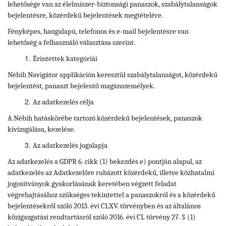
lehetősége van az élelmiszer-biztonsági panaszok, szabálytalanságok
bejelentésre, közérdekű bejelentések megtételére.
Fényképes, hangalapú, telefonos és e-mail bejelentésre van
lehetőség a felhasználó választása szerint.
Érintettek kategóriái
Nébih Navigátor applikáción keresztül szabálytalanságot, közérdekű
bejelentést, panaszt bejelentő magánszemélyek.
Az adatkezelés célja
A Nébih hatáskörébe tartozó közérdekű bejelentések, panaszok
kivizsgálása, kezelése.
Az adatkezelés jogalapja
Az adatkezelés a GDPR 6. cikk (1) bekezdés e) pontján alapul, az
adatkezelés az Adatkezelőre ruházott közérdekű, illetve közhatalmi
jogosítványok gyakorlásának keretében végzett feladat
végrehajtásához szükséges tekintettel a panaszokról és a közérdekű
bejelentésekről szóló 2013. évi CLXV. törvényben és az általános
közigazgatási rendtartásról szóló 2016. évi CL törvény 27. § (1)