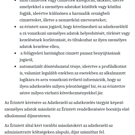
azon címzettek vagy címzettek kategóriái, akikkel, illetve
amelyekkel a személyes adatokat közölték vagy közölni
fogják, ideértve különösen a harmadik országbeli
címzetteket, illetve a nemzetközi szervezeteket;
az érintett azon jogáról, hogy kérelmezheti az adatkezelőtől
a rá vonatkozó személyes adatok helyesbítését, törlését vagy
kezelésének korlátozását, és tiltakozhat az ilyen személyes
adatok kezelése ellen,
a felügyeleti hatósághoz címzett panasz benyújtásának
jogáról,
automatizált döntéshozatal ténye, ideértve a profilalkotást
is, valamint legalább ezekben az esetekben az alkalmazott
logikára és arra vonatkozó érthető információk, hogy az
ilyen adatkezelés milyen jelentőséggel bír, és az érintettre
nézve milyen várható következményekkel jár.
Az Érintett kérésére az Adatkezelő az adatkezelés tárgyát képező
személyes adatok másolatát az Érintett rendelkezésére bocsátja első
alkalommal díjmentesen.
Az Érintett által kért további másolatokért az adatkezelő az
adminisztratív költségeken alapuló, díjat számíthat fel.