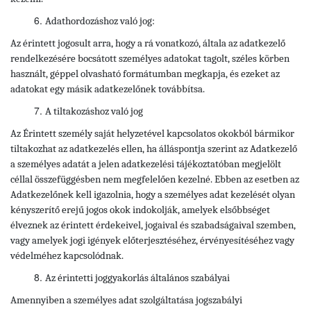
Adathordozáshoz való jog:
Az érintett jogosult arra, hogy a rá vonatkozó, általa az adatkezelő
rendelkezésére bocsátott személyes adatokat tagolt, széles körben
használt, géppel olvasható formátumban megkapja, és ezeket az
adatokat egy másik adatkezelőnek továbbítsa.
A tiltakozáshoz való jog
Az Érintett személy saját helyzetével kapcsolatos okokból bármikor
tiltakozhat az adatkezelés ellen, ha álláspontja szerint az Adatkezelő
a személyes adatát a jelen adatkezelési tájékoztatóban megjelölt
céllal összefüggésben nem megfelelően kezelné. Ebben az esetben az
Adatkezelőnek kell igazolnia, hogy a személyes adat kezelését olyan
kényszerítő erejű jogos okok indokolják, amelyek elsőbbséget
élveznek az érintett érdekeivel, jogaival és szabadságaival szemben,
vagy amelyek jogi igények előterjesztéséhez, érvényesítéséhez vagy
védelméhez kapcsolódnak.
Az érintetti joggyakorlás általános szabályai
Amennyiben a személyes adat szolgáltatása jogszabályi