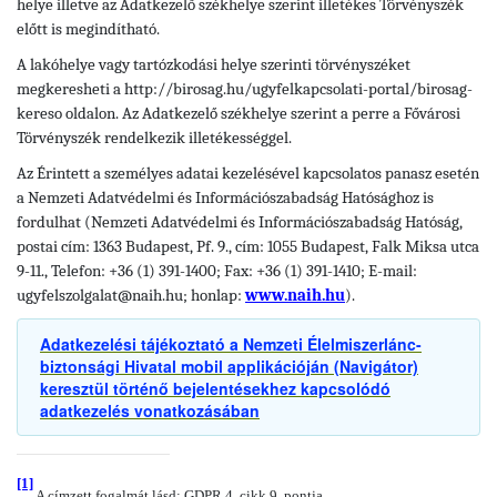
helye illetve az Adatkezelő székhelye szerint illetékes Törvényszék
előtt is megindítható.
A lakóhelye vagy tartózkodási helye szerinti törvényszéket
megkeresheti a http://birosag.hu/ugyfelkapcsolati-portal/birosag-
kereso oldalon. Az Adatkezelő székhelye szerint a perre a Fővárosi
Törvényszék rendelkezik illetékességgel.
Az Érintett a személyes adatai kezelésével kapcsolatos panasz esetén
a Nemzeti Adatvédelmi és Információszabadság Hatósághoz is
fordulhat (Nemzeti Adatvédelmi és Információszabadság Hatóság,
postai cím: 1363 Budapest, Pf. 9., cím: 1055 Budapest, Falk Miksa utca
9-11., Telefon: +36 (1) 391-1400; Fax: +36 (1) 391-1410; E-mail:
ugyfelszolgalat@naih.hu; honlap:
www.naih.hu
).
Adatkezelési tájékoztató a Nemzeti Élelmiszerlánc-
biztonsági Hivatal mobil applikációján (Navigátor)
keresztül történő bejelentésekhez kapcsolódó
adatkezelés vonatkozásában
[1]
A címzett fogalmát lásd: GDPR 4. cikk 9. pontja.