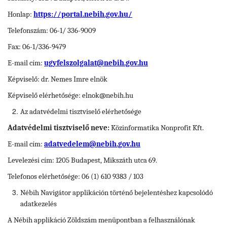
Honlap:
https://portal.nebih.gov.hu/
Telefonszám: 06-1/ 336-9009
Fax: 06-1/336-9479
E-mail cím:
ugyfelszolgalat@nebih.gov.hu
Képviselő: dr. Nemes Imre elnök
Képviselő elérhetősége: elnok@nebih.hu
Az adatvédelmi tisztviselő elérhetősége
Adatvédelmi tisztviselő neve:
Közinformatika Nonprofit Kft.
E-mail cím:
adatvedelem@nebih.gov.hu
Levelezési cím: 1205 Budapest, Mikszáth utca 69.
Telefonos elérhetősége: 06 (1) 610 9383 / 103
Nébih Navigátor
applikáción történő bejelentéshez kapcsolódó
adatkezelés
A Nébih applikáció Zöldszám menüpontban a felhasználónak