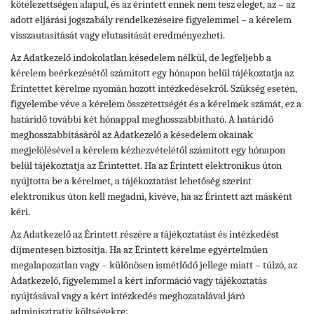
kötelezettségen alapul, és az érintett ennek nem tesz eleget, az – az
adott eljárási jogszabály rendelkezéseire figyelemmel – a kérelem
visszautasítását vagy elutasítását eredményezheti.
Az Adatkezelő indokolatlan késedelem nélkül, de legfeljebb a
kérelem beérkezésétől számított egy hónapon belül tájékoztatja az
Érintettet kérelme nyomán hozott intézkedésekről. Szükség esetén,
figyelembe véve a kérelem összetettségét és a kérelmek számát, ez a
határidő további két hónappal meghosszabbítható. A határidő
meghosszabbításáról az Adatkezelő a késedelem okainak
megjelölésével a kérelem kézhezvételétől számított egy hónapon
belül tájékoztatja az Érintettet. Ha az Érintett elektronikus úton
nyújtotta be a kérelmet, a tájékoztatást lehetőség szerint
elektronikus úton kell megadni, kivéve, ha az Érintett azt másként
kéri.
Az Adatkezelő az Érintett részére a tájékoztatást és intézkedést
díjmentesen biztosítja. Ha az Érintett kérelme egyértelműen
megalapozatlan vagy – különösen ismétlődő jellege miatt – túlzó, az
Adatkezelő, figyelemmel a kért információ vagy tájékoztatás
nyújtásával vagy a kért intézkedés meghozatalával járó
adminisztratív költségekre: