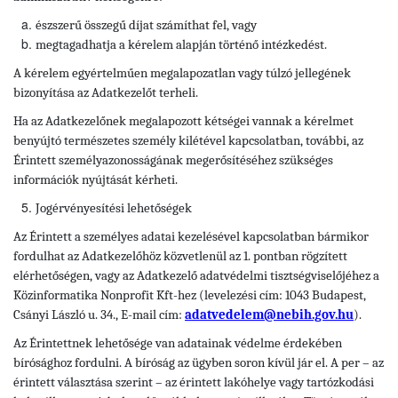
észszerű összegű díjat számíthat fel, vagy
megtagadhatja a kérelem alapján történő intézkedést.
A kérelem egyértelműen megalapozatlan vagy túlzó jellegének
bizonyítása az Adatkezelőt terheli.
Ha az Adatkezelőnek megalapozott kétségei vannak a kérelmet
benyújtó természetes személy kilétével kapcsolatban, további, az
Érintett személyazonosságának megerősítéséhez szükséges
információk nyújtását kérheti.
Jogérvényesítési lehetőségek
Az Érintett a személyes adatai kezelésével kapcsolatban bármikor
fordulhat az Adatkezelőhöz közvetlenül az 1. pontban rögzített
elérhetőségen, vagy az Adatkezelő adatvédelmi tisztségviselőjéhez a
Közinformatika Nonprofit Kft-hez (levelezési cím: 1043 Budapest,
Csányi László u. 34., E-mail cím:
adatvedelem@nebih.gov.hu
).
Az Érintettnek lehetősége van adatainak védelme érdekében
bírósághoz fordulni. A bíróság az ügyben soron kívül jár el. A per – az
érintett választása szerint – az érintett lakóhelye vagy tartózkodási