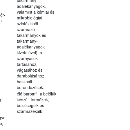
takarmány-
adalékanyagok,
valamint a kémiai és
őr-
mikrobiológiai
n
szintézisből
származó
takarmányok és
takarmány-
adalékanyagok
kivételével); a
szárnyasok
tartásához,
vágásához és
darabolásához
használt
berendezések.
élő baromfi, a belőlük
g
készült termékek,
belsőségeik és
származékaik
gye,
e,