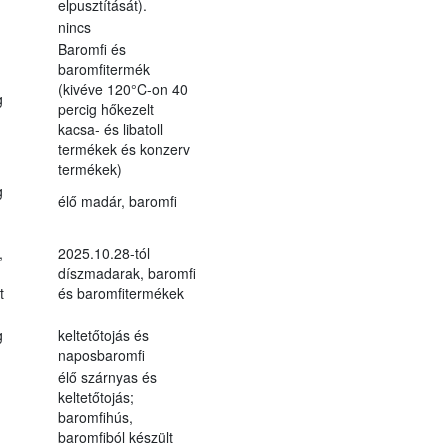
elpusztítását).
nincs
Baromfi és
baromfitermék
(kivéve 120°C-on 40
g
percig hőkezelt
kacsa- és libatoll
termékek és konzerv
termékek)
g
élő madár, baromfi
,
2025.10.28-tól
díszmadarak, baromfi
t
és baromfitermékek
g
keltetőtojás és
naposbaromfi
élő szárnyas és
keltetőtojás;
baromfihús,
baromfiból készült