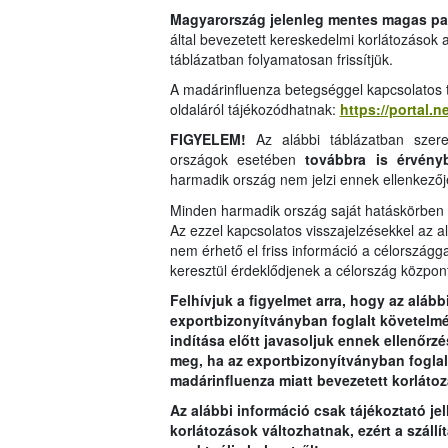
Magyarország jelenleg mentes magas pa
által bevezetett kereskedelmi korlátozások
táblázatban folyamatosan frissítjük.
A madárinfluenza betegséggel kapcsolatos tu
oldaláról tájékozódhatnak:
https://portal.
FIGYELEM!
Az alábbi táblázatban szere
országok esetében
továbbra is érvény
harmadik ország nem jelzi ennek ellenkezőj
Minden harmadik ország saját hatáskörben d
Az ezzel kapcsolatos visszajelzésekkel az a
nem érhető el friss információ a célországg
keresztül érdeklődjenek a célország közpon
Felhívjuk a figyelmet arra, hogy az aláb
exportbizonyítványban foglalt követelmény
indítása előtt javasoljuk ennek ellenőrzé
meg, ha az exportbizonyítványban foglalt
madárinfluenza miatt bevezetett korlátozá
Az alábbi információ csak tájékoztató je
korlátozások változhatnak, ezért a száll