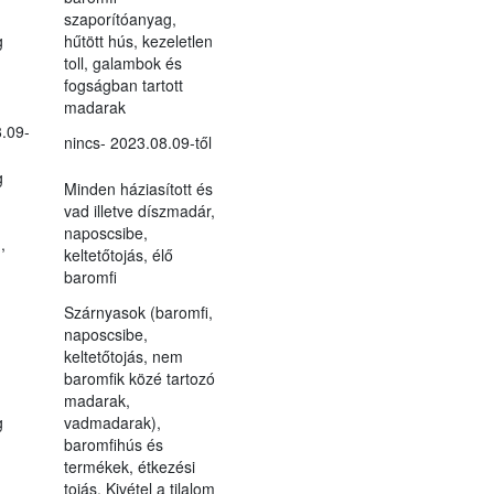
szaporítóanyag,
g
hűtött hús, kezeletlen
toll, galambok és
fogságban tartott
madarak
.09-
nincs- 2023.08.09-től
g
Minden háziasított és
vad illetve díszmadár,
naposcsibe,
,
keltetőtojás, élő
baromfi
Szárnyasok (baromfi,
naposcsibe,
keltetőtojás, nem
baromfik közé tartozó
madarak,
g
vadmadarak),
baromfihús és
termékek, étkezési
tojás. Kivétel a tilalom