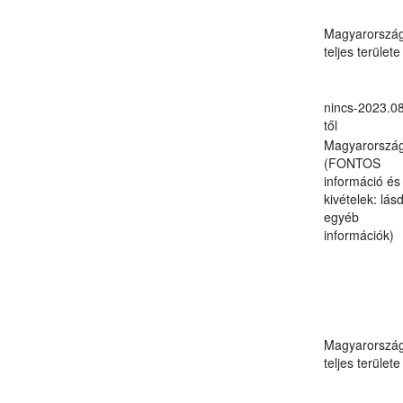
Magyarorszá
teljes területe
nincs-2023.08
től
Magyarorszá
(FONTOS
információ és
kivételek: lásd
egyéb
információk)
Magyarorszá
teljes területe