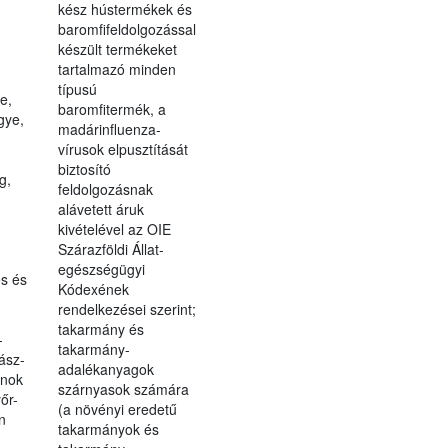
kész hústermékek és
baromfifeldolgozással
készült termékeket
tartalmazó minden
típusú
e,
baromfitermék, a
gye,
madárinfluenza-
vírusok elpusztítását
biztosító
g,
feldolgozásnak
alávetett áruk
kivételével az OIE
Szárazföldi Állat-
egészségügyi
s és
Kódexének
rendelkezései szerint;
takarmány és
-
takarmány-
ász-
adalékanyagok
lnok
szárnyasok számára
őr-
(a növényi eredetű
n
takarmányok és