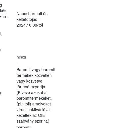
g
kés
Naposbarmofi és
kun-
keltetőtojás -
2024.10.08-tól
l,
ől
nincs
-
Baromfi vagy baromfi
termékek közvetlen
vagy közvetve
történő exportja
g
(Kivéve azokat a
baromfitermékeket,
(pl.: toll) amelyeket
vírus inaktivációval
kezeltek az OIE
szabvány szerint.)
baromfi