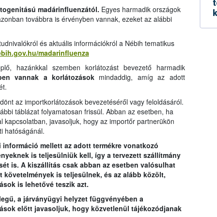
t
togenitású madárinfluenzától.
Egyes harmadik országok
k
 azonban továbbra is érvényben vannak, ezeket az alábbi
dnivalókról és aktuális információkról a Nébih tematikus
nebih.gov.hu/madarinfluenza
plő, hazánkkal szemben korlátozást bevezető harmadik
ben vannak a korlátozások
mindaddig, amíg az adott
ét.
önt az importkorlátozások bevezetéséről vagy feloldásáról.
lábbi táblázat folyamatosan frissül. Abban az esetben, ha
al kapcsolatban, javasoljuk, hogy az importőr partnerükön
ti hatóságánál.
bi információ mellett az adott termékre vonatkozó
eknek is teljesülniük kell, így a tervezett szállítmány
sét is. A kiszállítás csak abban az esetben valósulhat
 követelmények is teljesülnek, és az alább közölt,
sok is lehetővé teszik azt.
llegű, a járványügyi helyzet függvényében a
ítások előtt javasoljuk, hogy közvetlenül tájékozódjanak