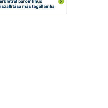
erületről baromfihús
iszállítása más tagállamba