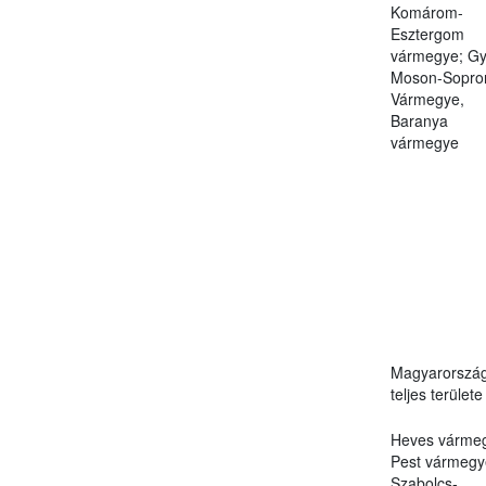
Komárom-
Esztergom
vármegye; Gy
Moson-Sopro
Vármegye,
Baranya
vármegye
Magyarorszá
teljes területe
Heves várme
Pest vármegy
Szabolcs-