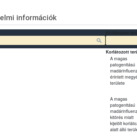
elmi információk
Korlátozott ter
Korlátozott ter
A magas
patogenitású
madárinfluen
érintett megy
területe
A magas
patogenitású
madárinfluen
kitörés miatt
kijelölt korlát
alatt álló terül