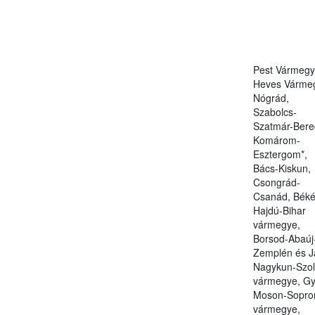
Pest Vármegy
Heves Várme
Nógrád,
Szabolcs-
Szatmár-Bere
Komárom-
Esztergom*,
Bács-Kiskun,
Csongrád-
Csanád, Béké
Hajdú-Bihar
vármegye,
Borsod-Abaúj
Zemplén és J
Nagykun-Szo
vármegye, Gy
Moson-Sopro
vármegye,