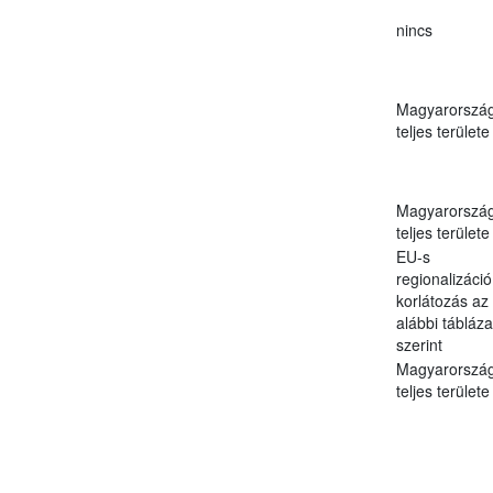
nincs
Magyarorszá
teljes területe
Magyarorszá
teljes területe
EU-s
regionalizáció
korlátozás az
alábbi tábláza
szerint
Magyarorszá
teljes területe