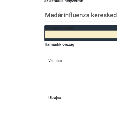
az aktuális helyzetről!
Madárinfluenza keresked
Harmadik ország
Harmadik ország
Vietnám
Ukrajna