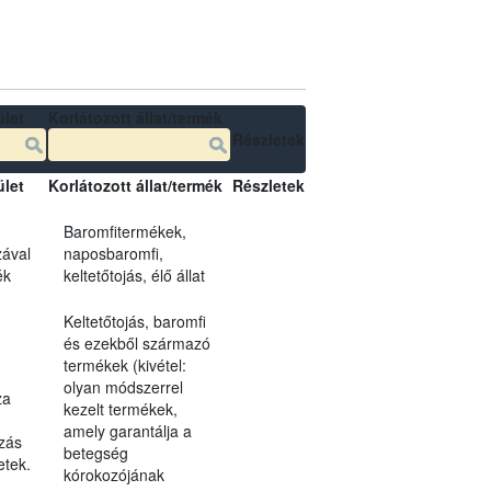
ület
Korlátozott állat/termék
Részletek
ület
Korlátozott állat/termék
Részletek
Baromfitermékek,
zával
naposbaromfi,
ék
keltetőtojás, élő állat
Keltetőtojás, baromfi
és ezekből származó
termékek (kivétel:
olyan módszerrel
za
kezelt termékek,
amely garantálja a
ozás
betegség
etek.
kórokozójának