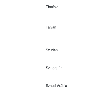
Thaiföld
Tajvan
Szudán
Szingapúr
Szaúd-Arábia