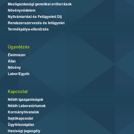
Mezőgazdasági genetikai erőforrások
Növényvédelem
Nyilvántartási és Felügyeleti Díj
Rendszerszervezés és felügyelet
Termékpálya-ellenőrzés
Ügyintézés
Élelmiszer
Állat
Növény
Labor/Egyéb
Kapcsolat
Nébih Igazgatóságok
Nébih Laboratóriumok
Kormányhivatalok
Sajtókapcsolat
Ügyfélszolgálat
Hatósági jogsegély