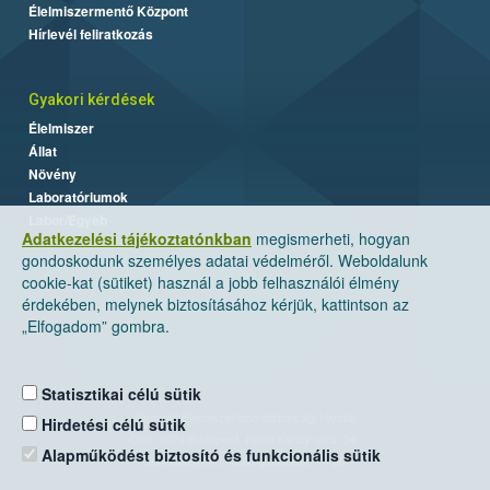
Élelmiszermentő Központ
Hírlevél feliratkozás
Gyakori kérdések
Élelmiszer
Állat
Növény
Laboratóriumok
Labor/Egyéb
Adatkezelési tájékoztatónkban
megismerheti, hogyan
gondoskodunk személyes adatai védelméről. Weboldalunk
cookie-kat (sütiket) használ a jobb felhasználói élmény
érdekében, melynek biztosításához kérjük, kattintson az
„Elfogadom” gombra.
Statisztikai célú sütik
Nemzeti Élelmiszerlánc-biztonsági Hivatal
Hirdetési célú sütik
Cím: 1024 Budapest, Keleti Károly utca. 24.
Alapműködést biztosító és funkcionális sütik
Levelezési cím: 1525 Budapest. Pf. 30.