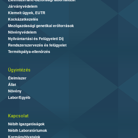
Járványvédelem
Kiemelt ügyek, EUTR
Kockázatkezelés
Mezőgazdasági genetikai erőforrások
Növényvédelem
Nyilvántartási és Felügyeleti Díj
Rendszerszervezés és felügyelet
Termékpálya-ellenőrzés
Ügyintézés
Élelmiszer
Állat
Növény
Labor/Egyéb
Kapcsolat
Nébih Igazgatóságok
Nébih Laboratóriumok
Kormányhivatalok