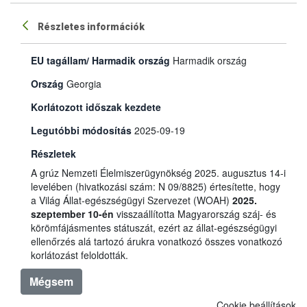
Részletes információk
EU tagállam/ Harmadik ország
Harmadik ország
Ország
Georgia
Korlátozott időszak kezdete
Legutóbbi módosítás
2025-09-19
Részletek
A grúz Nemzeti Élelmiszerügynökség 2025. augusztus 14-i
levelében (hivatkozási szám: N 09/8825) értesítette, hogy
a Világ Állat-egészségügyi Szervezet (WOAH)
2025.
szeptember 10-én
visszaállította Magyarország száj- és
körömfájásmentes státuszát, ezért az állat-egészségügyi
ellenőrzés alá tartozó árukra vonatkozó összes vonatkozó
korlátozást feloldották.
Mégsem
Cookie beállítások