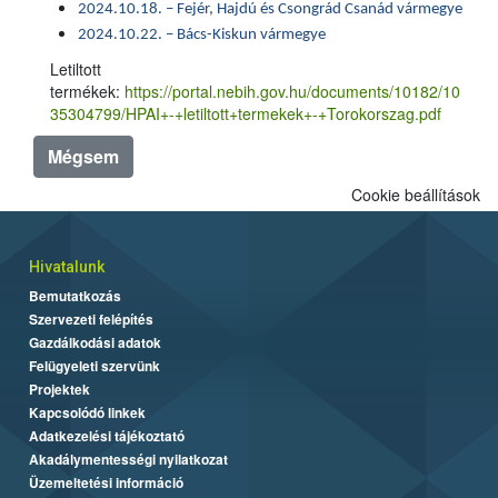
2024.10.18. – Fejér, Hajdú és Csongrád Csanád vármegye
2024.10.22. – Bács-Kiskun vármegye
Letiltott
termékek:
https://portal.nebih.gov.hu/documents/10182/10
35304799/HPAI+-+letiltott+termekek+-+Torokorszag.pdf
Mégsem
Cookie beállítások
Hivatalunk
Bemutatkozás
Szervezeti felépítés
Gazdálkodási adatok
Felügyeleti szervünk
Projektek
Kapcsolódó linkek
Adatkezelési tájékoztató
Akadálymentességi nyilatkozat
Üzemeltetési információ