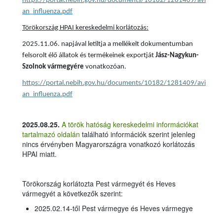
https://portal.nebih.gov.hu/documents/10182/1281409/avi
an_influenza.pdf
Törökország HPAI kereskedelmi korlátozás:
2025.11.06. napjával letiltja a mellékelt dokumentumban
felsorolt élő állatok és termékeinek exportját
Jász-Nagykun-
Szolnok
vármegyére
vonatkozóan.
https://portal.nebih.gov.hu/documents/10182/1281409/avi
an_influenza.pdf
2025.08.25.
A török hatóság kereskedelmi információkat
tartalmazó oldalán
található információk szerint jelenleg
nincs érvényben Magyarországra vonatkozó korlátozás
HPAI miatt.
Törökország korlátozta Pest vármegyét és Heves
vármegyét a következők szerint:
2025.02.14-től Pest vármegye és Heves vármegye