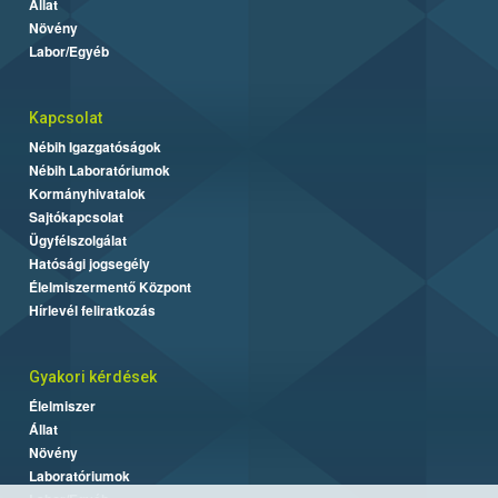
Állat
Növény
Labor/Egyéb
Kapcsolat
Nébih Igazgatóságok
Nébih Laboratóriumok
Kormányhivatalok
Sajtókapcsolat
Ügyfélszolgálat
Hatósági jogsegély
Élelmiszermentő Központ
Hírlevél feliratkozás
Gyakori kérdések
Élelmiszer
Állat
Növény
Laboratóriumok