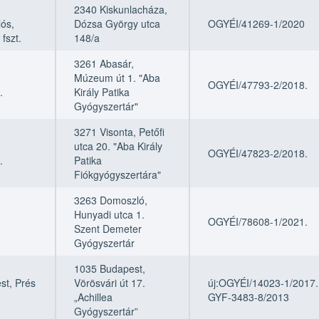
2340 Kiskunlacháza,
ós,
Dózsa György utca
OGYÉI/41269-1/2020
 fszt.
148/a
3261 Abasár,
,
Múzeum út 1. "Aba
OGYÉI/47793-2/2018.
.
Király Patika
Gyógyszertár"
3271 Visonta, Petőfi
,
utca 20. "Aba Király
OGYÉI/47823-2/2018.
.
Patika
Fiókgyógyszertára"
3263 Domoszló,
Hunyadi utca 1.
OGYÉI/78608-1/2021.
Szent Demeter
Gyógyszertár
1035 Budapest,
st, Prés
Vörösvári út 17.
új:OGYÉI/14023-1/2017. 
„Achillea
GYF-3483-8/2013
Gyógyszertár”