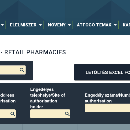
ÉLELMISZER
NÖVÉNY
ÁTFOGÓ TÉMÁK
KA
k - RETAIL PHARMACIES
LETÖLTÉS EXCEL 
Engedélyes
Address
telephelye/Site of
Engedély száma/Numb
risation
authorisation
authorisation
holder