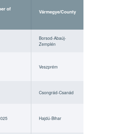
er of
Vármegye/County
er of
er of
Vármegye/County
Vármegye/County
Borsod-Abaúj-
Zemplén
Veszprém
Csongrád-Csanád
2025
Hajdú-Bihar