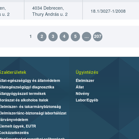
en,
4034 Debrecen,
18.1/3027-1/2008
 u. 2
Thury András u. 2
1
2
3
4
5
…
207
Szakterületek
Ügyintézés
Állat-egészségügy és állatvédelem
Élelmiszer
Állategészségügyi diagnosztika
Állat
Állatgyógyászati termékek
Növény
Borászat és alkoholos italok
Labor/Egyéb
Élelmiszer- és takarmánybiztonság
Élelmiszerlánc-biztonsági laborhálózat
Járványvédelem
Kiemelt ügyek, EUTR
Kockázatkezelés