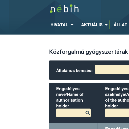
HIVATAL
AKTUÁLIS
ÁLLAT
Közforgalmú gyógyszertára
Általános keresés:
Engedélyes
Engedélyes
neve/Name of
székhelye/
authorisation
of the autho
holder
holder
Engedélyes