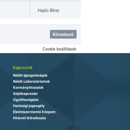
Hajdú-Bihar
Következő
Cookie beállítások
Kapcsolat
Nébih Igazgatóságok
Nébih Laboratóriumok
Kormányhivatalok
Sajtókapcsolat
Ügyfélszolgálat
Hatósági jogsegély
Élelmiszermentő Központ
Hírlevél feliratkozás