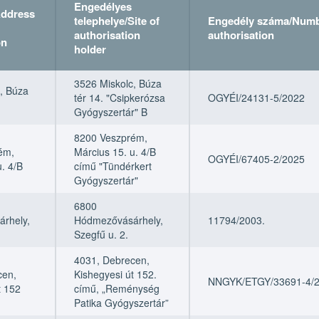
Engedélyes
Address
telephelye/Site of
Engedély száma/Numb
authorisation
authorisation
on
holder
Engedélyes
Engedélyes
Engedély száma/Numb
Engedély száma/Numb
3526 Miskolc, Búza
, Búza
Address
Address
telephelye/Site of
telephelye/Site of
authorisation
authorisation
tér 14. "Csipkerózsa
OGYÉI/24131-5/2022
risation
authorisation
authorisation
Gyógyszertár" B
on
holder
holder
8200 Veszprém,
ém,
Március 15. u. 4/B
OGYÉI/67405-2/2025
. 4/B
című "Tündérkert
Gyógyszertár"
6800
rhely,
Hódmezővásárhely,
11794/2003.
Szegfű u. 2.
4031, Debrecen,
cen,
Kishegyesi út 152.
NNGYK/ETGY/33691-4/
t 152
című, „Reménység
Patika Gyógyszertár”