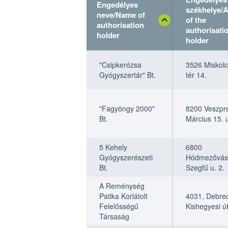
Engedélyes
székhelye/
neve/Name of
of the
authorisation
authorisati
holder
holder
Engedélyes
Engedélyes
Engedélyes
Engedélyes
"Csipkerózsa
3526 Miskolc
neve/Name of
neve/Name of
székhelye/
székhelye/
Gyógyszertár" Bt.
tér 14.
authorisation
authorisation
of the autho
of the
holder
holder
holder
authorisati
holder
"Fagyöngy 2000"
8200 Veszpr
Bt.
Március 15. u
5 Kehely
6800
Gyógyszerészeti
Hódmezővásá
Bt.
Szegfű u. 2.
A Reménység
Patika Korlátolt
4031, Debre
Felelősségű
Kishegyesi ú
Társaság