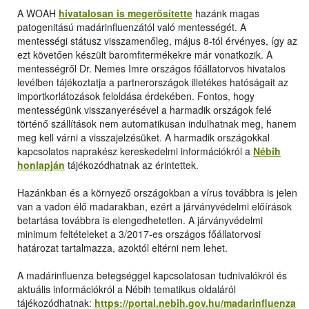
A WOAH
hivatalosan is megerősítette
hazánk magas
patogenitású madárinfluenzától való mentességét. A
mentességi státusz visszamenőleg, május 8-tól érvényes, így az
ezt követően készült baromfitermékekre már vonatkozik. A
mentességről Dr. Nemes Imre országos főállatorvos hivatalos
levélben tájékoztatja a partnerországok illetékes hatóságait az
importkorlátozások feloldása érdekében. Fontos, hogy
mentességünk visszanyerésével a harmadik országok felé
történő szállítások nem automatikusan indulhatnak meg, hanem
meg kell várni a visszajelzésüket. A harmadik országokkal
kapcsolatos naprakész kereskedelmi információkról a
Nébih
honlapján
tájékozódhatnak az érintettek.
Hazánkban és a környező országokban a vírus továbbra is jelen
van a vadon élő madarakban, ezért a járványvédelmi előírások
betartása továbbra is elengedhetetlen. A járványvédelmi
minimum feltételeket a 3/2017-es országos főállatorvosi
határozat tartalmazza, azoktól eltérni nem lehet.
A madárinfluenza betegséggel kapcsolatosan tudnivalókról és
aktuális információkról a Nébih tematikus oldaláról
tájékozódhatnak:
https://portal.nebih.gov.hu/madarinfluenza