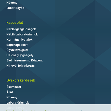
Növény
Labor/Egyéb
Kapcsolat
Nébih Igazgatóságok
Nébih Laboratóriumok
Kormányhivatalok
Sajtókapcsolat
Ügyfélszolgálat
Hatósági jogsegély
Élelmiszermentő Központ
Hírlevél feliratkozás
Gyakori kérdések
Élelmiszer
Állat
Növény
Laboratóriumok
Labor/Egyéb