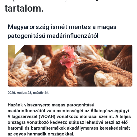
tartalom.
Magyarország ismét mentes a magas
patogenitású madárinfluenzától
2026. május 28, csütörtök
Hazánk visszanyerte magas patogenitású
madárinfluenzától való mentességét az Állategészségügyi
Világszervezet (WOAH) vonatkozó előírásai szerint. A teljes
országra vonatkozó kedvező státusz lehetővé teszi az élő
baromfi és baromfitermékek akadálymentes kereskedelmét
az egyes harmadik országokkal.