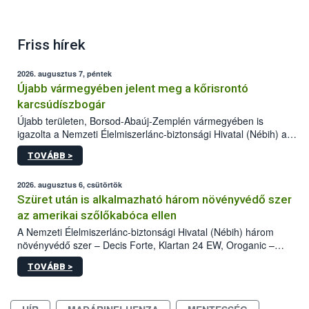
Friss hírek
2026. augusztus 7, péntek
Újabb vármegyében jelent meg a kőrisrontó
karcsúdíszbogár
Újabb területen, Borsod-Abaúj-Zemplén vármegyében is
igazolta a Nemzeti Élelmiszerlánc-biztonsági Hivatal (Nébih) a
kőrisrontó karcsúdíszbogár (Agrilus planipennis) jelenlétét. A
TOVÁBB >
kártevőt nem csak színcsapdában találták meg, de már fertőzött
fában is azonosították. A növényvédelmi szakemberek folytatják
az intenzív felderítést, emellett az intézkedéseket a szlovák
2026. augusztus 6, csütörtök
hatósággal is összehangolják a terjedés megállítása érdekében.
Szüret után is alkalmazható három növényvédő szer
az amerikai szőlőkabóca ellen
A Nemzeti Élelmiszerlánc-biztonsági Hivatal (Nébih) három
növényvédő szer – Decis Forte, Klartan 24 EW, Oroganic –
engedélyokiratát módosította, így azok a szüretet követően,
TOVÁBB >
egészen a vesszőérettség (BBCH 91) stádiumáig
felhasználhatóak a szőlőben. A kiterjesztések célja, hogy a korai
érésű szőlőkben is legyen lehetőség a károsító elleni további