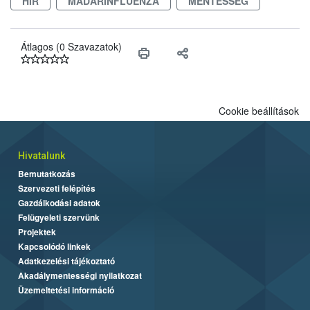
HÍR
MADÁRINFLUENZA
MENTESSÉG
védekezésre. Az Oroganic készítmény kis kiszerelésben kiskerti
felhasználók számára is elérhető és ökológiai termesztésben is
engedélyezett.
Átlagos (0 Szavazatok)
Cookie beállítások
Hivatalunk
Bemutatkozás
Szervezeti felépítés
Gazdálkodási adatok
Felügyeleti szervünk
Projektek
Kapcsolódó linkek
Adatkezelési tájékoztató
Akadálymentességi nyilatkozat
Üzemeltetési információ