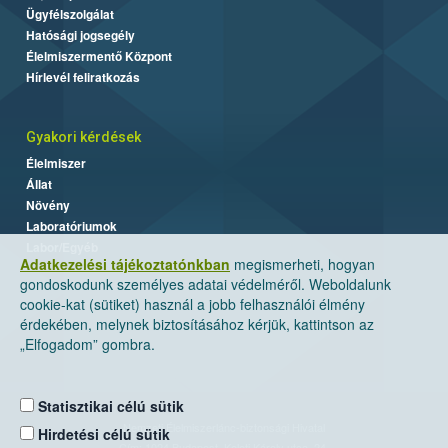
Ügyfélszolgálat
Hatósági jogsegély
Élelmiszermentő Központ
Hírlevél feliratkozás
Gyakori kérdések
Élelmiszer
Állat
Növény
Laboratóriumok
Labor/Egyéb
Adatkezelési tájékoztatónkban
megismerheti, hogyan
gondoskodunk személyes adatai védelméről. Weboldalunk
cookie-kat (sütiket) használ a jobb felhasználói élmény
érdekében, melynek biztosításához kérjük, kattintson az
„Elfogadom” gombra.
Statisztikai célú sütik
Nemzeti Élelmiszerlánc-biztonsági Hivatal
Hirdetési célú sütik
Cím: 1024 Budapest, Keleti Károly utca. 24.