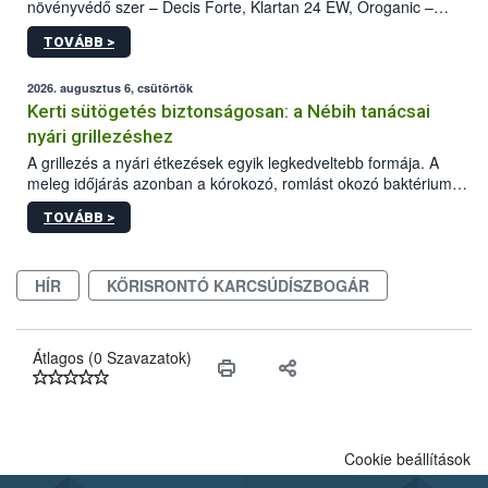
növényvédő szer – Decis Forte, Klartan 24 EW, Oroganic –
engedélyokiratát módosította, így azok a szüretet követően,
TOVÁBB >
egészen a vesszőérettség (BBCH 91) stádiumáig
felhasználhatóak a szőlőben. A kiterjesztések célja, hogy a korai
érésű szőlőkben is legyen lehetőség a károsító elleni további
2026. augusztus 6, csütörtök
védekezésre. Az Oroganic készítmény kis kiszerelésben kiskerti
Kerti sütögetés biztonságosan: a Nébih tanácsai
felhasználók számára is elérhető és ökológiai termesztésben is
nyári grillezéshez
engedélyezett.
A grillezés a nyári étkezések egyik legkedveltebb formája. A
meleg időjárás azonban a kórokozó, romlást okozó baktériumok
gyorsabb szaporodásának is kedvez. A szabadtéri sütögetés
TOVÁBB >
ezért nem csupán a megfelelő sütési technikáról szól: legalább
ilyen fontos az alapanyagok biztonságos kezelése, az alapvető
higiéniai szabályok betartása, a megfelelő hőkezelés, valamint a
HÍR
KŐRISRONTÓ KARCSÚDÍSZBOGÁR
maradékok szakszerű tárolása. A Nemzeti Élelmiszerlánc-
biztonsági Hivatal (Nébih) Oktatási Programja összegyűjtötte a
biztonságos grillezés legfontosabb tudnivalóit.
Átlagos (0 Szavazatok)
Cookie beállítások