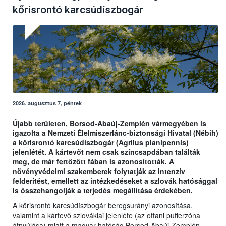
kőrisrontó karcsúdíszbogár
2026. augusztus 7, péntek
Újabb területen, Borsod-Abaúj-Zemplén vármegyében is
igazolta a Nemzeti Élelmiszerlánc-biztonsági Hivatal (Nébih)
a kőrisrontó karcsúdíszbogár (Agrilus planipennis)
jelenlétét. A kártevőt nem csak színcsapdában találták
meg, de már fertőzött fában is azonosították. A
növényvédelmi szakemberek folytatják az intenzív
felderítést, emellett az intézkedéseket a szlovák hatósággal
is összehangolják a terjedés megállítása érdekében.
A kőrisrontó karcsúdíszbogár beregsurányi azonosítása,
valamint a kártevő szlovákiai jelenléte (az ottani pufferzóna
átnyúlása) miatt a magyar hatóság Borsod-Abaúj-Zemplén