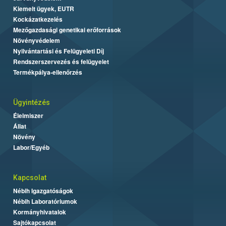
Kiemelt ügyek, EUTR
Kockázatkezelés
Mezőgazdasági genetikai erőforrások
Növényvédelem
Nyilvántartási és Felügyeleti Díj
Rendszerszervezés és felügyelet
Termékpálya-ellenőrzés
Ügyintézés
Élelmiszer
Állat
Növény
Labor/Egyéb
Kapcsolat
Nébih Igazgatóságok
Nébih Laboratóriumok
Kormányhivatalok
Sajtókapcsolat