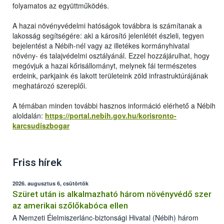
folyamatos az együttműködés.
A hazai növényvédelmi hatóságok továbbra is számítanak a
lakosság segítségére: aki a károsító jelenlétét észleli, tegyen
bejelentést a Nébih-nél vagy az illetékes kormányhivatal
növény- és talajvédelmi osztályánál. Ezzel hozzájárulhat, hogy
megóvjuk a hazai kőrisállományt, melynek fái természetes
erdeink, parkjaink és lakott területeink zöld infrastruktúrájának
meghatározó szereplői.
A témában minden további hasznos információ elérhető a Nébih
aloldalán:
https://portal.nebih.gov.hu/korisronto-
karcsudiszbogar
Friss hírek
2026. augusztus 6, csütörtök
Szüret után is alkalmazható három növényvédő szer
az amerikai szőlőkabóca ellen
A Nemzeti Élelmiszerlánc-biztonsági Hivatal (Nébih) három