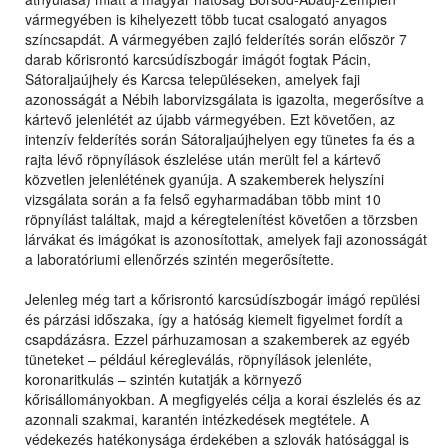
vármegyében is kihelyezett több tucat csalogató anyagos
színcsapdát. A vármegyében zajló felderítés során először 7
darab kőrisrontó karcsúdíszbogár imágót fogtak Pácin,
Sátoraljaújhely és Karcsa településeken, amelyek faji
azonosságát a Nébih laborvizsgálata is igazolta, megerősítve a
kártevő jelenlétét az újabb vármegyében. Ezt követően, az
intenzív felderítés során Sátoraljaújhelyen egy tünetes fa és a
rajta lévő röpnyílások észlelése után merült fel a kártevő
közvetlen jelenlétének gyanúja. A szakemberek helyszíni
vizsgálata során a fa felső egyharmadában több mint 10
röpnyílást találtak, majd a kéregtelenítést követően a törzsben
lárvákat és imágókat is azonosítottak, amelyek faji azonosságát
a laboratóriumi ellenőrzés szintén megerősítette.
Jelenleg még tart a kőrisrontó karcsúdíszbogár imágó repülési
és párzási időszaka, így a hatóság kiemelt figyelmet fordít a
csapdázásra. Ezzel párhuzamosan a szakemberek az egyéb
tüneteket – például kéregleválás, röpnyílások jelenléte,
koronaritkulás – szintén kutatják a környező
kőrisállományokban. A megfigyelés célja a korai észlelés és az
azonnali szakmai, karantén intézkedések megtétele. A
védekezés hatékonysága érdekében a szlovák hatósággal is