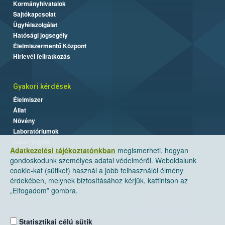
Kormányhivatalok
Sajtókapcsolat
Ügyfélszolgálat
Hatósági jogsegély
Élelmiszermentő Központ
Hírlevél feliratkozás
Gyakori kérdések
Élelmiszer
Állat
Növény
Laboratóriumok
Labor/Egyéb
Adatkezelési tájékoztatónkban
megismerheti, hogyan
gondoskodunk személyes adatai védelméről. Weboldalunk
cookie-kat (sütiket) használ a jobb felhasználói élmény
érdekében, melynek biztosításához kérjük, kattintson az
„Elfogadom” gombra.
Statisztikai célú sütik