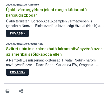
2026. augusztus 7, péntek
Újabb vármegyében jelent meg a kőrisrontó
karcsúdíszbogár
Újabb területen, Borsod-Abaúj-Zemplén vármegyében is
igazolta a Nemzeti Élelmiszerlánc-biztonsági Hivatal (Nébih) a
kőrisrontó karcsúdíszbogár (Agrilus planipennis) jelenlétét. A
TOVÁBB >
kártevőt nem csak színcsapdában találták meg, de már fertőzött
fában is azonosították. A növényvédelmi szakemberek folytatják
az intenzív felderítést, emellett az intézkedéseket a szlovák
2026. augusztus 6, csütörtök
hatósággal is összehangolják a terjedés megállítása érdekében.
Szüret után is alkalmazható három növényvédő szer
az amerikai szőlőkabóca ellen
A Nemzeti Élelmiszerlánc-biztonsági Hivatal (Nébih) három
növényvédő szer – Decis Forte, Klartan 24 EW, Oroganic –
engedélyokiratát módosította, így azok a szüretet követően,
TOVÁBB >
egészen a vesszőérettség (BBCH 91) stádiumáig
felhasználhatóak a szőlőben. A kiterjesztések célja, hogy a korai
érésű szőlőkben is legyen lehetőség a károsító elleni további
védekezésre. Az Oroganic készítmény kis kiszerelésben kiskerti
felhasználók számára is elérhető és ökológiai termesztésben is
engedélyezett.