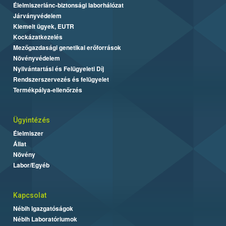
Élelmiszerlánc-biztonsági laborhálózat
Járványvédelem
Kiemelt ügyek, EUTR
Kockázatkezelés
Mezőgazdasági genetikai erőforrások
Növényvédelem
Nyilvántartási és Felügyeleti Díj
Rendszerszervezés és felügyelet
Termékpálya-ellenőrzés
Ügyintézés
Élelmiszer
Állat
Növény
Labor/Egyéb
Kapcsolat
Nébih Igazgatóságok
Nébih Laboratóriumok