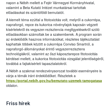
napon a Nébih mellett a Fejér Vármegyei Kormányhivatal,
valamint a Beta Kutató Intézet munkatársai tartottak
előadásokat és szántóföldi bemutatót.
A kiemelt téma ezúttal a fitotoxicitás volt, melyről a cukorrépa,
napraforgó, repce és kukorica növényfajok kapcsán végzett
kísérletekről és vegyszer-rezisztencia megfigyelésekről szóló
előadásokban számoltak be a szakemberek. A program során
az érdeklődők hasznos információkat, részletes tájékoztatást
kaphattak többek között a cukorrépa Conviso Smartról, a
napraforgó-állományokat érintő vegyszerrezisztens
technológiákról, valamint az őszi káposztarepce fitotoxicitás
kérdései mellett, a kukorica fitotoxicitás vizsgálat jelentőségéről,
továbbá a fajtakísérleti tapasztalatokról.
A Nébih a szakmai rendezvénysorozat további eseményeire is
várja a témák iránt érdeklődőket. Részletek a
https://portal.nebih.gov.hu/bemutato-uzemek-tamogatasa
oldalon.
Friss hírek