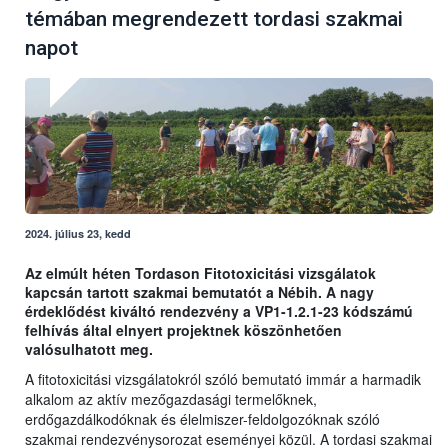
témában megrendezett tordasi szakmai
napot
2024. július 23, kedd
Az elmúlt héten Tordason Fitotoxicitási vizsgálatok
kapcsán tartott szakmai bemutatót a Nébih. A nagy
érdeklődést kiváltó rendezvény a VP1-1.2.1-23 kódszámú
felhívás által elnyert projektnek köszönhetően
valósulhatott meg.
A fitotoxicitási vizsgálatokról szóló bemutató immár a harmadik
alkalom az aktív mezőgazdasági termelőknek,
erdőgazdálkodóknak és élelmiszer-feldolgozóknak szóló
szakmai rendezvénysorozat eseményei közül. A tordasi szakmai