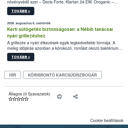
növényvédő szer – Decis Forte, Klartan 24 EW, Oroganic –
engedélyokiratát módosította, így azok a szüretet követően,
TOVÁBB >
egészen a vesszőérettség (BBCH 91) stádiumáig
felhasználhatóak a szőlőben. A kiterjesztések célja, hogy a korai
érésű szőlőkben is legyen lehetőség a károsító elleni további
2026. augusztus 6, csütörtök
védekezésre. Az Oroganic készítmény kis kiszerelésben kiskerti
Kerti sütögetés biztonságosan: a Nébih tanácsai
felhasználók számára is elérhető és ökológiai termesztésben is
nyári grillezéshez
engedélyezett.
A grillezés a nyári étkezések egyik legkedveltebb formája. A
meleg időjárás azonban a kórokozó, romlást okozó baktériumok
gyorsabb szaporodásának is kedvez. A szabadtéri sütögetés
TOVÁBB >
ezért nem csupán a megfelelő sütési technikáról szól: legalább
ilyen fontos az alapanyagok biztonságos kezelése, az alapvető
higiéniai szabályok betartása, a megfelelő hőkezelés, valamint a
HÍR
KŐRISRONTÓ KARCSÚDÍSZBOGÁR
maradékok szakszerű tárolása. A Nemzeti Élelmiszerlánc-
biztonsági Hivatal (Nébih) Oktatási Programja összegyűjtötte a
biztonságos grillezés legfontosabb tudnivalóit.
Átlagos (0 Szavazatok)
Cookie beállítások