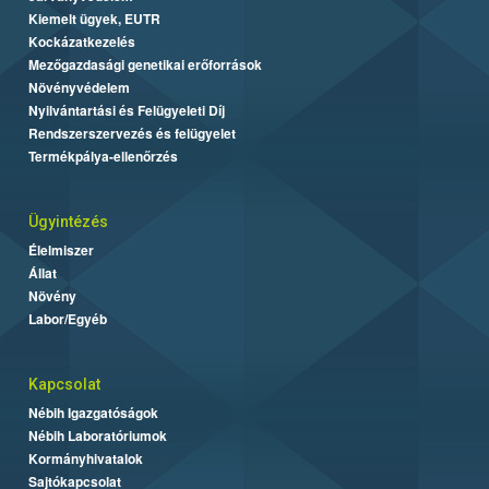
Kiemelt ügyek, EUTR
Kockázatkezelés
Mezőgazdasági genetikai erőforrások
Növényvédelem
Nyilvántartási és Felügyeleti Díj
Rendszerszervezés és felügyelet
Termékpálya-ellenőrzés
Ügyintézés
Élelmiszer
Állat
Növény
Labor/Egyéb
Kapcsolat
Nébih Igazgatóságok
Nébih Laboratóriumok
Kormányhivatalok
Sajtókapcsolat