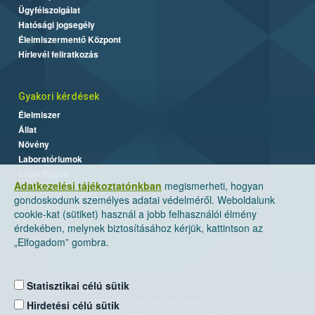
Ügyfélszolgálat
Hatósági jogsegély
Élelmiszermentő Központ
Hírlevél feliratkozás
Gyakori kérdések
Élelmiszer
Állat
Növény
Laboratóriumok
Labor/Egyéb
Adatkezelési tájékoztatónkban
megismerheti, hogyan
gondoskodunk személyes adatai védelméről. Weboldalunk
cookie-kat (sütiket) használ a jobb felhasználói élmény
érdekében, melynek biztosításához kérjük, kattintson az
„Elfogadom” gombra.
Statisztikai célú sütik
Nemzeti Élelmiszerlánc-biztonsági Hivatal
Hirdetési célú sütik
Cím: 1024 Budapest, Keleti Károly utca. 24.