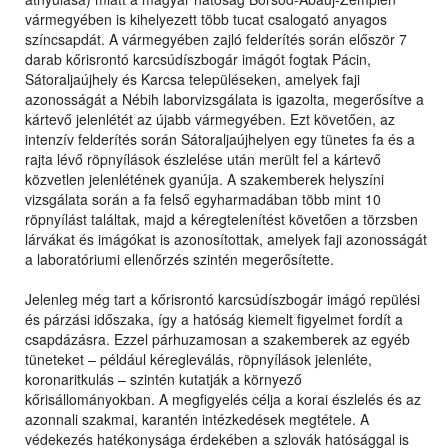
vármegyében is kihelyezett több tucat csalogató anyagos
színcsapdát. A vármegyében zajló felderítés során először 7
darab kőrisrontó karcsúdíszbogár imágót fogtak Pácin,
Sátoraljaújhely és Karcsa településeken, amelyek faji
azonosságát a Nébih laborvizsgálata is igazolta, megerősítve a
kártevő jelenlétét az újabb vármegyében. Ezt követően, az
intenzív felderítés során Sátoraljaújhelyen egy tünetes fa és a
rajta lévő röpnyílások észlelése után merült fel a kártevő
közvetlen jelenlétének gyanúja. A szakemberek helyszíni
vizsgálata során a fa felső egyharmadában több mint 10
röpnyílást találtak, majd a kéregtelenítést követően a törzsben
lárvákat és imágókat is azonosítottak, amelyek faji azonosságát
a laboratóriumi ellenőrzés szintén megerősítette.
Jelenleg még tart a kőrisrontó karcsúdíszbogár imágó repülési
és párzási időszaka, így a hatóság kiemelt figyelmet fordít a
csapdázásra. Ezzel párhuzamosan a szakemberek az egyéb
tüneteket – például kéregleválás, röpnyílások jelenléte,
koronaritkulás – szintén kutatják a környező
kőrisállományokban. A megfigyelés célja a korai észlelés és az
azonnali szakmai, karantén intézkedések megtétele. A
védekezés hatékonysága érdekében a szlovák hatósággal is