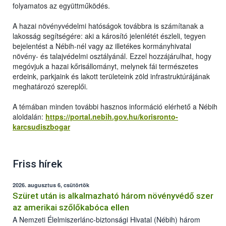
folyamatos az együttműködés.
A hazai növényvédelmi hatóságok továbbra is számítanak a
lakosság segítségére: aki a károsító jelenlétét észleli, tegyen
bejelentést a Nébih-nél vagy az illetékes kormányhivatal
növény- és talajvédelmi osztályánál. Ezzel hozzájárulhat, hogy
megóvjuk a hazai kőrisállományt, melynek fái természetes
erdeink, parkjaink és lakott területeink zöld infrastruktúrájának
meghatározó szereplői.
A témában minden további hasznos információ elérhető a Nébih
aloldalán:
https://portal.nebih.gov.hu/korisronto-
karcsudiszbogar
Friss hírek
2026. augusztus 6, csütörtök
Szüret után is alkalmazható három növényvédő szer
az amerikai szőlőkabóca ellen
A Nemzeti Élelmiszerlánc-biztonsági Hivatal (Nébih) három