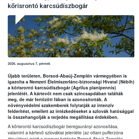
kőrisrontó karcsúdíszbogár
2026. augusztus 7, péntek
Újabb területen, Borsod-Abaúj-Zemplén vármegyében is
igazolta a Nemzeti Élelmiszerlánc-biztonsági Hivatal (Nébih)
a kőrisrontó karcsúdíszbogár (Agrilus planipennis)
jelenlétét. A kártevőt nem csak színcsapdában találták
meg, de már fertőzött fában is azonosították. A
növényvédelmi szakemberek folytatják az intenzív
felderítést, emellett az intézkedéseket a szlovák hatósággal
is összehangolják a terjedés megállítása érdekében.
A kőrisrontó karcsúdíszbogár beregsurányi azonosítása,
valamint a kártevő szlovákiai jelenléte (az ottani pufferzóna
átnyúlása) miatt a magyar hatóság Borsod-Abaúj-Zemplén