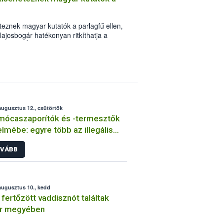
eteznek magyar kutatók a parlagfű ellen,
lajosbogár hatékonyan ritkíthatja a
Nemzeti Élelmiszerlánc-biztonsági
vös Loránd Kutató Hálózat
övényvédelmi Intézetének (ATK Növi)
apesten.
augusztus 12., csütörtök
mócaszaporítók és -termesztők
elmébe: egyre több az illegális
mócaszaporítás
VÁBB
augusztus 10., kedd
fertőzött vaddisznót találtak
ér megyében