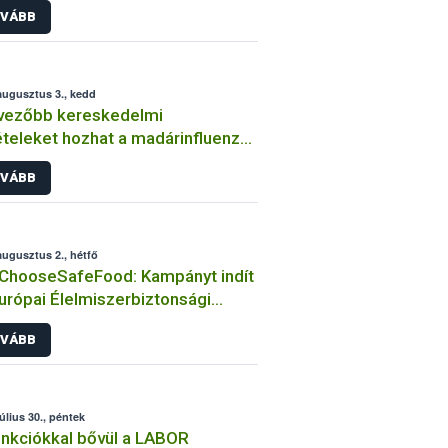
VÁBB
augusztus 3., kedd
vezőbb kereskedelmi
ételeket hozhat a madárinfluenza-
es státusz visszanyerése
VÁBB
augusztus 2., hétfő
ChooseSafeFood: Kampányt indít
urópai Élelmiszerbiztonsági
ság (EFSA) a tudatos élelmiszer-
VÁBB
sztásról
július 30., péntek
unkciókkal bővül a LABOR