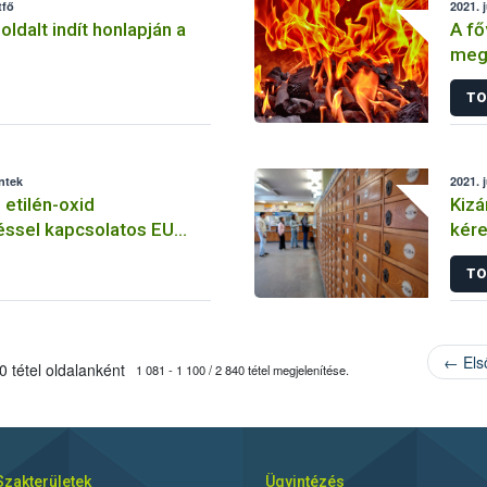
tfő
2021. j
loldalt indít honlapján a
A fő
megy
tila
TO
éntek
2021. 
 etilén-oxid
Kizá
ssel kapcsolatos EU
kére
sszefoglaló
TO
← Els
 tétel oldalanként
1 081 - 1 100 / 2 840 tétel megjelenítése.
Szakterületek
Ügyintézés