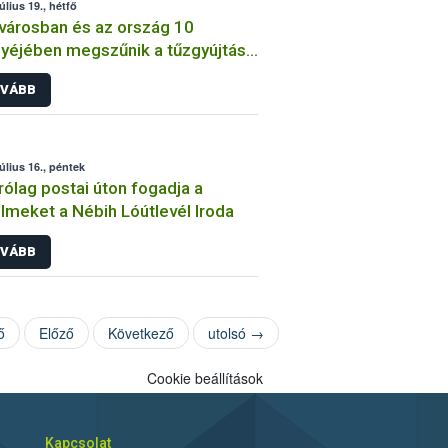
úlius 19., hétfő
városban és az ország 10
éjében megszűnik a tűzgyújtási
lom
VÁBB
július 16., péntek
rólag postai úton fogadja a
lmeket a Nébih Lóútlevél Iroda
VÁBB
ő
Előző
Következő
utolsó →
Cookie beállítások
Kapcsolat