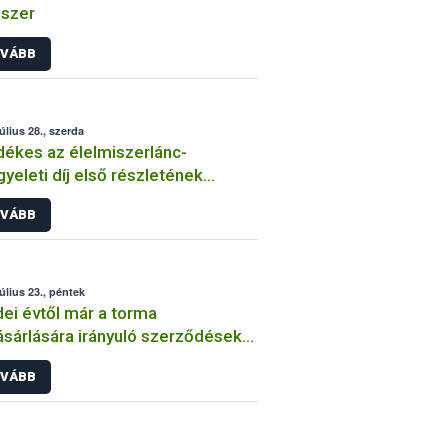
szer
VÁBB
úlius 28., szerda
ékes az élelmiszerlánc-
gyeleti díj első részletének
zetése
VÁBB
július 23., péntek
dei évtől már a torma
ásárlására irányuló szerződéseket
ötelező írásba foglalni
VÁBB