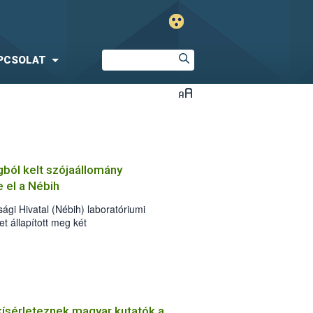
PCSOLAT
ól kelt szójaállomány
 el a Nébih
ági Hivatal (Nébih) laboratóriumi
 állapított meg két
mintában. A pozitív eredmény alapján a
 a vetőmag előállítójával szemben,
felhasználó termelőket az abból sarjadó
re.
kísérleteznek magyar kutatók a