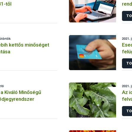
31-től
rend
TO
sütörtök
2021. j
ébih kettős minőséget
Esed
atása
felü
befi
TO
tfő
2021. 
a Kiváló Minőségű
Az i
védjegyrendszer
felv
is k
TO