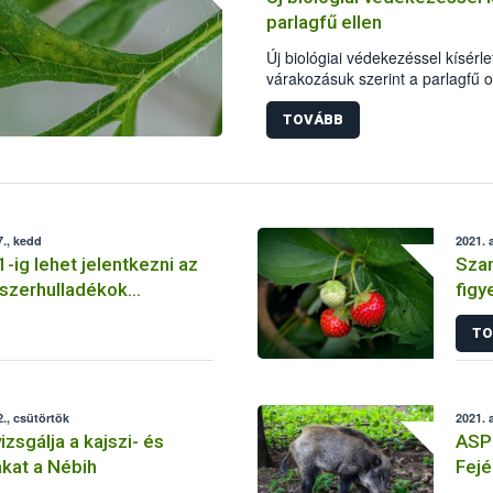
parlagfű ellen
Új biológiai védekezéssel kísérl
várakozásuk szerint a parlagfű o
gyomnövényt - jelentették be a 
Hivatal (Nébih), valamint az Eöt
TOVÁBB
Agrártudományi Kutatóközpont N
szerdai sajtótájékoztatóján, Bud
., kedd
2021. 
-ig lehet jelentkezni az
Sza
szerhulladékok
figy
t Díjára -
sza
TO
ítva: 2021. szeptember
., csütörtök
2021. 
zsgálja a kajszi- és
ASP 
kat a Nébih
Fej