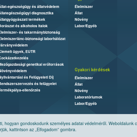
Állat-egészségügy és állatvédelem
Élelmiszer
Állategészségügyi diagnosztika
Állat
Állatgyógyászati termékek
Növény
Borászat és alkoholos italok
Labor/Egyéb
Élelmiszer- és takarmánybiztonság
Élelmiszerlánc-biztonsági laborhálózat
Járványvédelem
Kiemelt ügyek, EUTR
Kockázatkezelés
Mezőgazdasági genetikai erőforrások
Gyakori kérdések
Növényvédelem
Nyilvántartási és Felügyeleti Díj
Élelmiszer
Rendszerszervezés és felügyelet
Állat
Termékpálya-ellenőrzés
Növény
Laboratóriumok
Labor/Egyéb
, hogyan gondoskodunk személyes adatai védelméről. Weboldalunk cook
jük, kattintson az „Elfogadom” gombra.