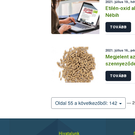
2021. július 19., hé
Etilén-oxid a
Nébih
TOVÁBB
2021. július 16., p
Megjelent az
szennyeződé
Bizottsági ö
TOVÁBB
— 20
Oldal 55 a következőből: 142
Hivatalunk