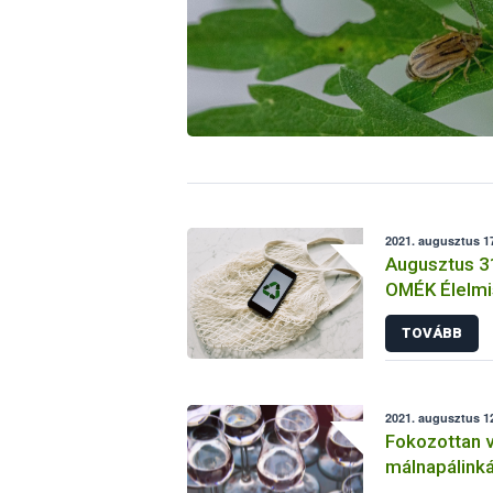
2021. augusztus 17
Augusztus 31
OMÉK Élelmi
Megelőzéséér
TOVÁBB
meghosszabb
6-ig!
2021. augusztus 12
Fokozottan vi
málnapálinká