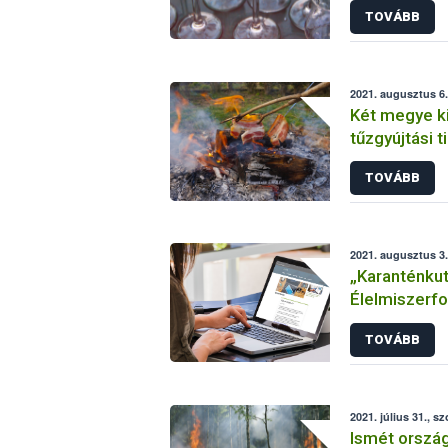
TOVÁBB
2021. augusztus 6.
Két megye k
tűzgyújtási t
TOVÁBB
2021. augusztus 3.
„Karanténkut
Élelmiszerfo
Covid-19 jár
TOVÁBB
2021. július 31., s
Ismét ország