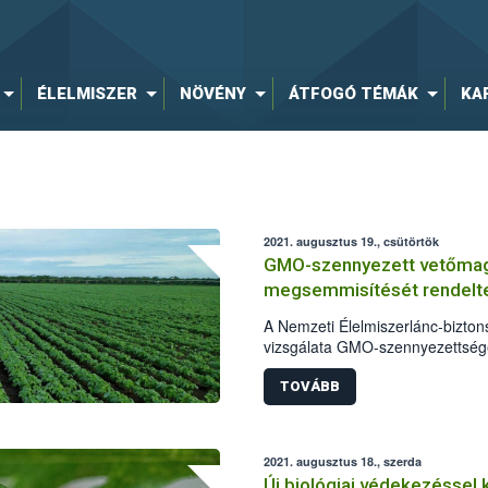
ÉLELMISZER
NÖVÉNY
ÁTFOGÓ TÉMÁK
KA
2021. augusztus 19., csütörtök
GMO-szennyezett vetőmagb
megsemmisítését rendelte
A Nemzeti Élelmiszerlánc-biztons
vizsgálata GMO-szennyezettséget
szójavetőmagtételből származó 
hatóság eljárást kezdeményezett
TOVÁBB
valamint kötelezte a vetőmagot 
növényi kultúra megsemmisítésé
2021. augusztus 18., szerda
Új biológiai védekezéssel 