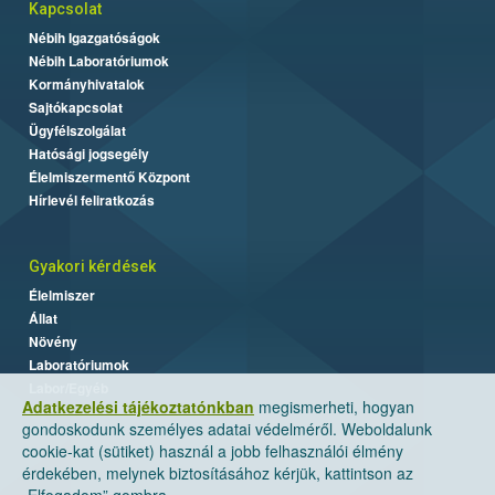
Kapcsolat
Nébih Igazgatóságok
Nébih Laboratóriumok
Kormányhivatalok
Sajtókapcsolat
Ügyfélszolgálat
Hatósági jogsegély
Élelmiszermentő Központ
Hírlevél feliratkozás
Gyakori kérdések
Élelmiszer
Állat
Növény
Laboratóriumok
Labor/Egyéb
Adatkezelési tájékoztatónkban
megismerheti, hogyan
gondoskodunk személyes adatai védelméről. Weboldalunk
cookie-kat (sütiket) használ a jobb felhasználói élmény
érdekében, melynek biztosításához kérjük, kattintson az