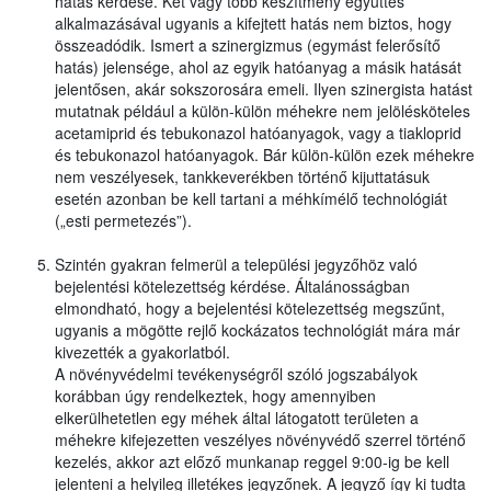
hatás kérdése. Két vagy több készítmény együttes
alkalmazásával ugyanis a kifejtett hatás nem biztos, hogy
összeadódik. Ismert a szinergizmus (egymást felerősítő
hatás) jelensége, ahol az egyik hatóanyag a másik hatását
jelentősen, akár sokszorosára emeli. Ilyen szinergista hatást
mutatnak például a külön-külön méhekre nem jelölésköteles
acetamiprid és tebukonazol hatóanyagok, vagy a tiakloprid
és tebukonazol hatóanyagok. Bár külön-külön ezek méhekre
nem veszélyesek, tankkeverékben történő kijuttatásuk
esetén azonban be kell tartani a méhkímélő technológiát
(„esti permetezés”).
Szintén gyakran felmerül a települési jegyzőhöz való
bejelentési kötelezettség kérdése. Általánosságban
elmondható, hogy a bejelentési kötelezettség megszűnt,
ugyanis a mögötte rejlő kockázatos technológiát mára már
kivezették a gyakorlatból.
A növényvédelmi tevékenységről szóló jogszabályok
korábban úgy rendelkeztek, hogy amennyiben
elkerülhetetlen egy méhek által látogatott területen a
méhekre kifejezetten veszélyes növényvédő szerrel történő
kezelés, akkor azt előző munkanap reggel 9:00-ig be kell
jelenteni a helyileg illetékes jegyzőnek. A jegyző így ki tudta