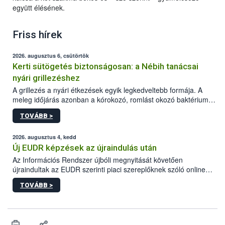
együtt élésének.
Friss hírek
2026. augusztus 6, csütörtök
Kerti sütögetés biztonságosan: a Nébih tanácsai
nyári grillezéshez
A grillezés a nyári étkezések egyik legkedveltebb formája. A
meleg időjárás azonban a kórokozó, romlást okozó baktériumok
gyorsabb szaporodásának is kedvez. A szabadtéri sütögetés
TOVÁBB >
ezért nem csupán a megfelelő sütési technikáról szól: legalább
ilyen fontos az alapanyagok biztonságos kezelése, az alapvető
higiéniai szabályok betartása, a megfelelő hőkezelés, valamint a
2026. augusztus 4, kedd
maradékok szakszerű tárolása. A Nemzeti Élelmiszerlánc-
Új EUDR képzések az újraindulás után
biztonsági Hivatal (Nébih) Oktatási Programja összegyűjtötte a
Az Információs Rendszer újbóli megnyitását követően
biztonságos grillezés legfontosabb tudnivalóit.
újraindultak az EUDR szerinti piaci szereplőknek szóló online
képzések.
TOVÁBB >