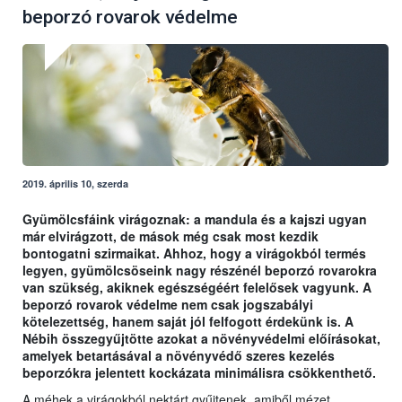
beporzó rovarok védelme
2019. április 10, szerda
Gyümölcsfáink virágoznak: a mandula és a kajszi ugyan
már elvirágzott, de mások még csak most kezdik
bontogatni szirmaikat. Ahhoz, hogy a virágokból termés
legyen, gyümölcsöseink nagy részénél beporzó rovarokra
van szükség, akiknek egészségéért felelősek vagyunk. A
beporzó rovarok védelme nem csak jogszabályi
kötelezettség, hanem saját jól felfogott érdekünk is. A
Nébih összegyűjtötte azokat a növényvédelmi előírásokat,
amelyek betartásával a növényvédő szeres kezelés
beporzókra jelentett kockázata minimálisra csökkenthető.
A méhek a virágokból nektárt gyűjtenek, amiből mézet