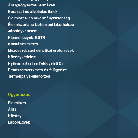
Állatgyógyászati termékek
Borászat és alkoholos italok
Élelmiszer- és takarmánybiztonság
Élelmiszerlánc-biztonsági laborhálózat
Járványvédelem
Kiemelt ügyek, EUTR
Kockázatkezelés
Mezőgazdasági genetikai erőforrások
Növényvédelem
Nyilvántartási és Felügyeleti Díj
Rendszerszervezés és felügyelet
Termékpálya-ellenőrzés
Ügyintézés
Élelmiszer
Állat
Növény
Labor/Egyéb