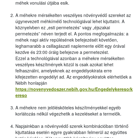
méhek vonulási útjába esik.
A méhekre mérsékelten veszélyes növényvédő szereket az
úgynevezett méhkímélő technológiával lehet kijuttatni. A
köznyelvben ez „esti permetezés” vagy „éjszakai
permetezés” néven terjedt el. A pontos megfogalmazás: a
méhek napi aktív repülésének befejezését követően,
leghamarabb a csillagászati naplemente előtt egy órával
kezdve és 23:00 óráig befejezve a permetezést.
Ezzel a technológiával azonban a méhekre mérsékelten
veszélyes készítmények közül is csak azokat lehet
felhasználni, amelyeknek az engedélyokirata erre
kifejezetten engedélyt ad. Az engedélyokiratok elérhetőek a
Nébih honlapján
https://novenyvedoszer.nebih.gov.hu/Engedelykereso/k
ereso
A méhekre nem jelölésköteles készítményekkel egyéb
korlátozás nélkül végezhetik a kezeléseket a termelők.
Napjainkban a növényvédő szerek kombinációban történő
kijuttatása esetén egyre gyakrabban felmerül az együttes