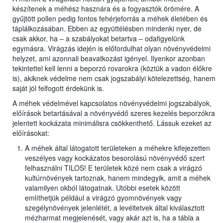
készítenek a méhész hasznára és a fogyasztók örömére. A
gyűjtött pollen pedig fontos fehérjeforrás a méhek életében és
táplálkozásában. Ebben az együttélésben mindenki nyer, de
csak akkor, ha – a szabályokat betartva – odafigyelünk
egymásra. Virágzás idején is előfordulhat olyan növényvédelmi
helyzet, ami azonnali beavatkozást igényel. Ilyenkor azonban
tekintettel kell lenni a beporzó rovarokra (köztük a vadon élőkre
is), akiknek védelme nem csak jogszabályi kötelezettség, hanem
saját jól felfogott érdekünk is.
A méhek védelmével kapcsolatos növényvédelmi jogszabályok,
előírások betartásával a növényvédő szeres kezelés beporzókra
jelentett kockázata minimálisra csökkenthető. Lássuk ezeket az
előírásokat:
A méhek által látogatott területeken a méhekre kifejezetten
veszélyes vagy kockázatos besorolású növényvédő szert
felhasználni TILOS! E területek közé nem csak a virágzó
kultúrnövények tartoznak, hanem mindegyik, amit a méhek
valamilyen okból látogatnak. Utóbbi esetek között
említhetjük például a virágzó gyomnövények vagy
szegélynövények jelenlétét, a levéltetvek által kiválasztott
mézharmat megjelenését, vagy akár azt is, ha a tábla a