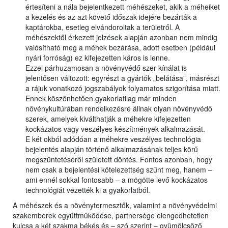
értesíteni a nála bejelentkezett méhészeket, akik a méheiket
a kezelés és az azt követő időszak idejére bezárták a
kaptárokba, esetleg elvándoroltak a területről. A
méhészektől érkezett jelzések alapján azonban nem mindig
valósítható meg a méhek bezárása, adott esetben (például
nyári forróság) ez kifejezetten káros is lenne.
Ezzel párhuzamosan a növényvédő szer kínálat is
jelentősen változott: egyrészt a gyártók „belátása”, másrészt
a rájuk vonatkozó jogszabályok folyamatos szigorítása miatt.
Ennek köszönhetően gyakorlatilag már minden
növénykultúrában rendelkezésre állnak olyan növényvédő
szerek, amelyek kiválthatják a méhekre kifejezetten
kockázatos vagy veszélyes készítmények alkalmazását.
E két okból adódóan a méhekre veszélyes technológia
bejelentés alapján történő alkalmazásának teljes körű
megszűntetéséről született döntés. Fontos azonban, hogy
nem csak a bejelentési kötelezettség szűnt meg, hanem –
ami ennél sokkal fontosabb – a mögötte levő kockázatos
technológiát vezették ki a gyakorlatból.
A méhészek és a növénytermesztők, valamint a növényvédelmi
szakemberek együttműködése, partnersége elengedhetetlen
kulcsa a két szakma békés és – szó szerint – gyümölcsöző