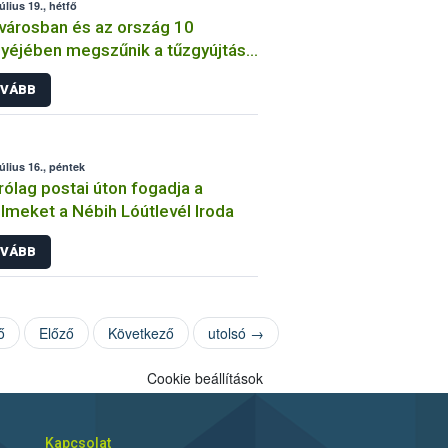
úlius 19., hétfő
városban és az ország 10
éjében megszűnik a tűzgyújtási
lom
VÁBB
július 16., péntek
rólag postai úton fogadja a
lmeket a Nébih Lóútlevél Iroda
VÁBB
ő
Előző
Következő
utolsó →
Cookie beállítások
Kapcsolat