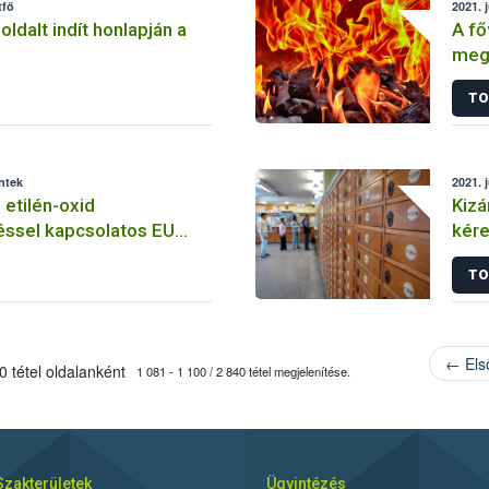
tfő
2021. j
loldalt indít honlapján a
A fő
megy
tila
TO
éntek
2021. 
 etilén-oxid
Kizá
ssel kapcsolatos EU
kére
sszefoglaló
TO
← Els
 tétel oldalanként
1 081 - 1 100 / 2 840 tétel megjelenítése.
Szakterületek
Ügyintézés