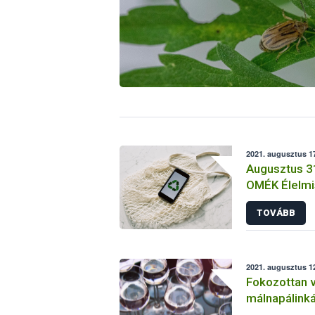
2021. augusztus 17
Augusztus 31
OMÉK Élelmi
Megelőzéséér
TOVÁBB
meghosszabb
6-ig!
2021. augusztus 12
Fokozottan vi
málnapálinká