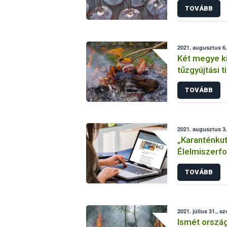
TOVÁBB
2021. augusztus 6.
Két megye k
tűzgyújtási t
TOVÁBB
2021. augusztus 3.
„Karanténkut
Élelmiszerfo
Covid-19 jár
TOVÁBB
2021. július 31., s
Ismét ország