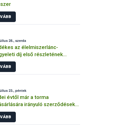
szer
VÁBB
úlius 28., szerda
ékes az élelmiszerlánc-
gyeleti díj első részletének
zetése
VÁBB
július 23., péntek
dei évtől már a torma
ásárlására irányuló szerződéseket
ötelező írásba foglalni
VÁBB