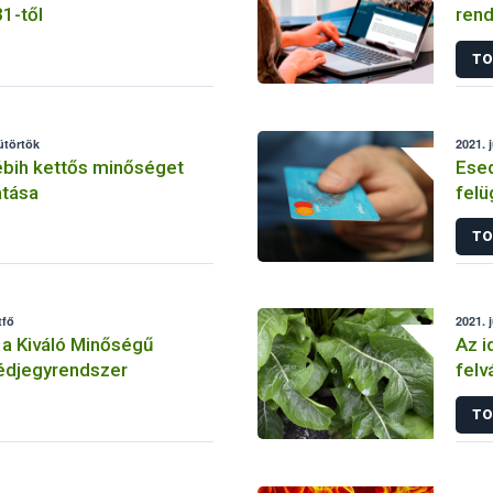
31-től
rend
TO
sütörtök
2021. j
ébih kettős minőséget
Esed
atása
felü
befi
TO
tfő
2021. 
a Kiváló Minőségű
Az i
védjegyrendszer
felv
is k
TO