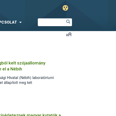
PCSOLAT
ól kelt szójaállomány
 el a Nébih
ági Hivatal (Nébih) laboratóriumi
 állapított meg két
mintában. A pozitív eredmény alapján a
 a vetőmag előállítójával szemben,
felhasználó termelőket az abból sarjadó
re.
kísérleteznek magyar kutatók a