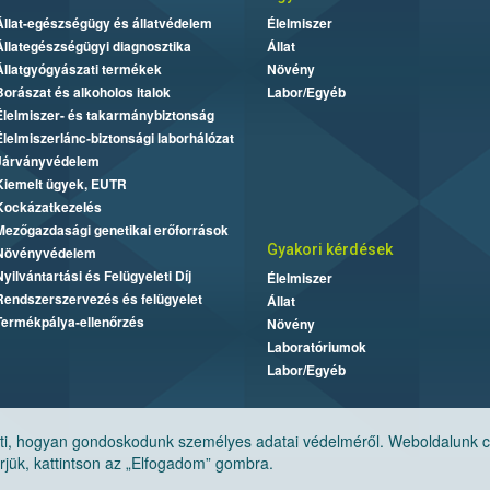
Állat-egészségügy és állatvédelem
Élelmiszer
Állategészségügyi diagnosztika
Állat
Állatgyógyászati termékek
Növény
Borászat és alkoholos italok
Labor/Egyéb
Élelmiszer- és takarmánybiztonság
Élelmiszerlánc-biztonsági laborhálózat
Járványvédelem
Kiemelt ügyek, EUTR
Kockázatkezelés
Mezőgazdasági genetikai erőforrások
Gyakori kérdések
Növényvédelem
Nyilvántartási és Felügyeleti Díj
Élelmiszer
Rendszerszervezés és felügyelet
Állat
Termékpálya-ellenőrzés
Növény
Laboratóriumok
Labor/Egyéb
, hogyan gondoskodunk személyes adatai védelméről. Weboldalunk cook
jük, kattintson az „Elfogadom” gombra.