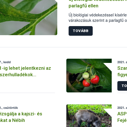
parlagfű ellen
Új biológiai védekezéssel kísérl
várakozásuk szerint a parlagfű o
gyomnövényt - jelentették be a 
Hivatal (Nébih), valamint az Eöt
TOVÁBB
Agrártudományi Kutatóközpont N
szerdai sajtótájékoztatóján, Bud
., kedd
2021. 
-ig lehet jelentkezni az
Sza
szerhulladékok
figy
t Díjára -
sza
TO
ítva: 2021. szeptember
., csütörtök
2021. 
zsgálja a kajszi- és
ASP 
kat a Nébih
Fej