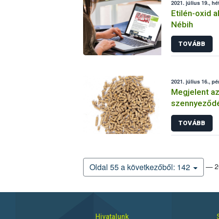
2021. július 19., hé
Etilén-oxid a
Nébih
TOVÁBB
2021. július 16., p
Megjelent az
szennyeződé
Bizottsági ö
TOVÁBB
— 20
Oldal 55 a következőből: 142
Hivatalunk