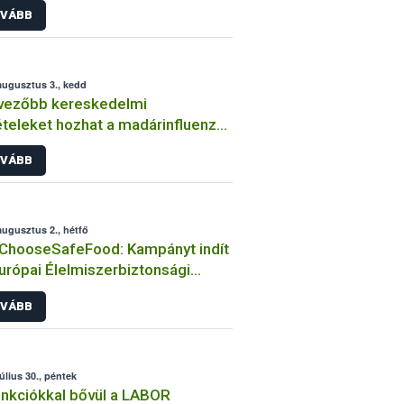
VÁBB
augusztus 3., kedd
vezőbb kereskedelmi
ételeket hozhat a madárinfluenza-
es státusz visszanyerése
VÁBB
augusztus 2., hétfő
ChooseSafeFood: Kampányt indít
urópai Élelmiszerbiztonsági
ság (EFSA) a tudatos élelmiszer-
VÁBB
sztásról
július 30., péntek
unkciókkal bővül a LABOR