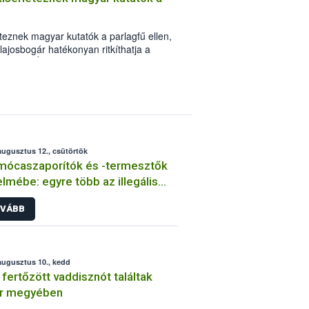
eteznek magyar kutatók a parlagfű ellen,
lajosbogár hatékonyan ritkíthatja a
Nemzeti Élelmiszerlánc-biztonsági
vös Loránd Kutató Hálózat
övényvédelmi Intézetének (ATK Növi)
apesten.
augusztus 12., csütörtök
mócaszaporítók és -termesztők
elmébe: egyre több az illegális
mócaszaporítás
VÁBB
augusztus 10., kedd
fertőzött vaddisznót találtak
ér megyében