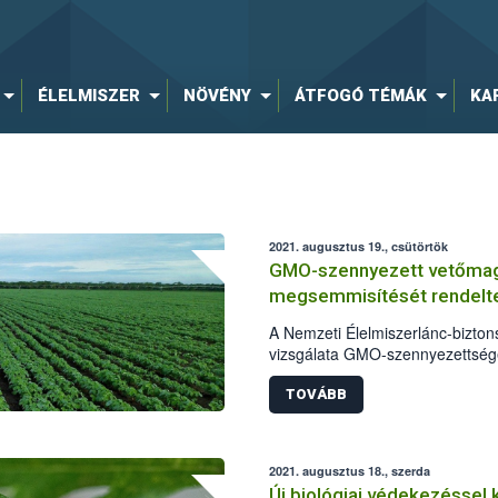
ÉLELMISZER
NÖVÉNY
ÁTFOGÓ TÉMÁK
KA
2021. augusztus 19., csütörtök
GMO-szennyezett vetőmagb
megsemmisítését rendelte
A Nemzeti Élelmiszerlánc-biztons
vizsgálata GMO-szennyezettséget
szójavetőmagtételből származó 
hatóság eljárást kezdeményezett
TOVÁBB
valamint kötelezte a vetőmagot 
növényi kultúra megsemmisítésé
2021. augusztus 18., szerda
Új biológiai védekezéssel 