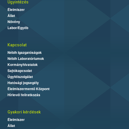
Ügyintézés
Élelmiszer
Állat
Növény
Labor/Egyéb
Kapcsolat
Nébih Igazgatóságok
Nébih Laboratóriumok
Kormányhivatalok
Sajtókapcsolat
Ügyfélszolgálat
Hatósági jogsegély
Élelmiszermentő Központ
Hírlevél feliratkozás
Gyakori kérdések
Élelmiszer
Állat