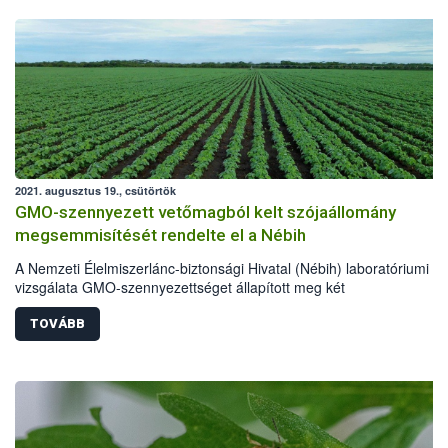
2021. augusztus 19., csütörtök
GMO-szennyezett vetőmagból kelt szójaállomány
megsemmisítését rendelte el a Nébih
A Nemzeti Élelmiszerlánc-biztonsági Hivatal (Nébih) laboratóriumi
vizsgálata GMO-szennyezettséget állapított meg két
szójavetőmagtételből származó mintában. A pozitív eredmény alapj
hatóság eljárást kezdeményezett a vetőmag előállítójával szemben,
TOVÁBB
valamint kötelezte a vetőmagot felhasználó termelőket az abból sar
növényi kultúra megsemmisítésére.