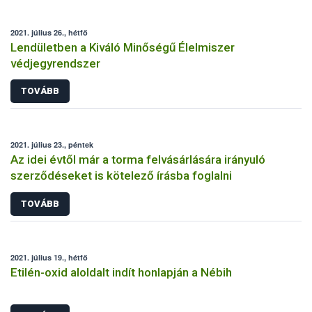
2021. július 26., hétfő
Lendületben a Kiváló Minőségű Élelmiszer
védjegyrendszer
TOVÁBB
2021. július 23., péntek
Az idei évtől már a torma felvásárlására irányuló
szerződéseket is kötelező írásba foglalni
TOVÁBB
2021. július 19., hétfő
Etilén-oxid aloldalt indít honlapján a Nébih