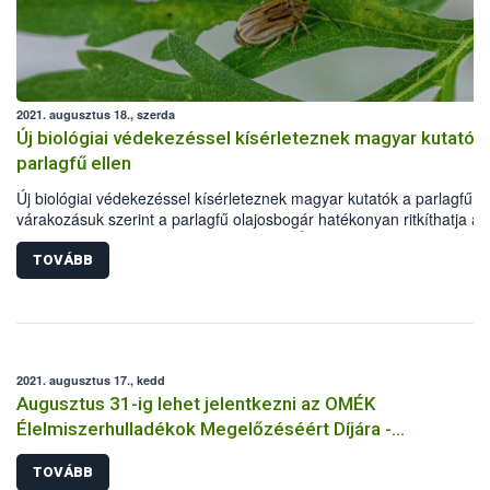
2021. augusztus 18., szerda
Új biológiai védekezéssel kísérleteznek magyar kutatók
parlagfű ellen
Új biológiai védekezéssel kísérleteznek magyar kutatók a parlagfű el
várakozásuk szerint a parlagfű olajosbogár hatékonyan ritkíthatja a
gyomnövényt - jelentették be a Nemzeti Élelmiszerlánc-biztonsági
Hivatal (Nébih), valamint az Eötvös Loránd Kutató Hálózat
TOVÁBB
Agrártudományi Kutatóközpont Növényvédelmi Intézetének (ATK Nö
szerdai sajtótájékoztatóján, Budapesten.
2021. augusztus 17., kedd
Augusztus 31-ig lehet jelentkezni az OMÉK
Élelmiszerhulladékok Megelőzéséért Díjára -
meghosszabbítva: 2021. szeptember 6-ig!
TOVÁBB