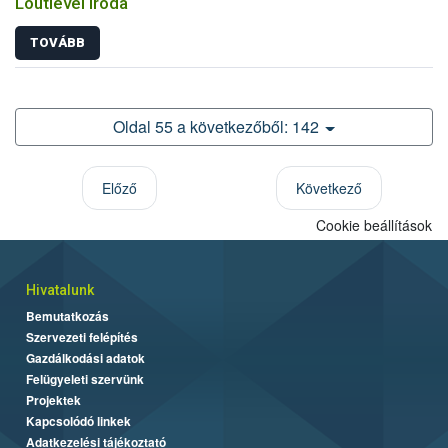
Lóútlevél Iroda
TOVÁBB
Oldal 55 a következőből: 142
Előző
Következő
Cookie beállítások
Hivatalunk
Bemutatkozás
Szervezeti felépítés
Gazdálkodási adatok
Felügyeleti szervünk
Projektek
Kapcsolódó linkek
Adatkezelési tájékoztató