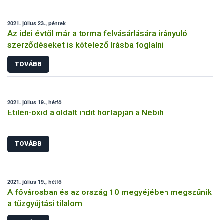
2021. július 23., péntek
Az idei évtől már a torma felvásárlására irányuló
szerződéseket is kötelező írásba foglalni
TOVÁBB
2021. július 19., hétfő
Etilén-oxid aloldalt indít honlapján a Nébih
TOVÁBB
2021. július 19., hétfő
A fővárosban és az ország 10 megyéjében megszűnik
a tűzgyújtási tilalom