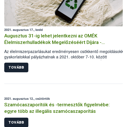
2021. augusztus 17., kedd
Augusztus 31-ig lehet jelentkezni az OMÉK
Élelmiszerhulladékok Megelőzéséért Díjára -
meghosszabbítva: 2021. szeptember 6-ig!
Az élelmiszerpazarlásukat eredményesen csökkentő megoldásokkal,
gyakorlatokkal pályázhatnak a 2021. október 7-10. között
megrendezésre kerülő Országos Mezőgazdasági és Élelmiszeripari
Kiállítás és Vásár (OMÉK) kiállítói. A Nemzeti Élelmiszerlánc-biztons
TOVÁBB
Hivatal (Nébih) „OMÉK Élelmiszerhulladékok Megelőzéséért Díjára”
2021. augusztus 31-ig lehet jelentkezni két kategóriában: az élelmis
előállítás és az élelmiszerkereskedelem területén is díjazzák az
élelmiszerpazarlás csökkentésére törekvő vállalkozásokat.
2021. augusztus 12., csütörtök
Szamócaszaporítók és -termesztők figyelmébe:
egyre több az illegális szamócaszaporítás
TOVÁBB