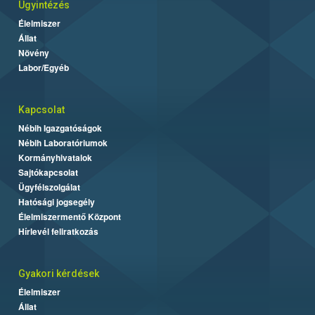
Ügyintézés
Élelmiszer
Állat
Növény
Labor/Egyéb
Kapcsolat
Nébih Igazgatóságok
Nébih Laboratóriumok
Kormányhivatalok
Sajtókapcsolat
Ügyfélszolgálat
Hatósági jogsegély
Élelmiszermentő Központ
Hírlevél feliratkozás
Gyakori kérdések
Élelmiszer
Állat