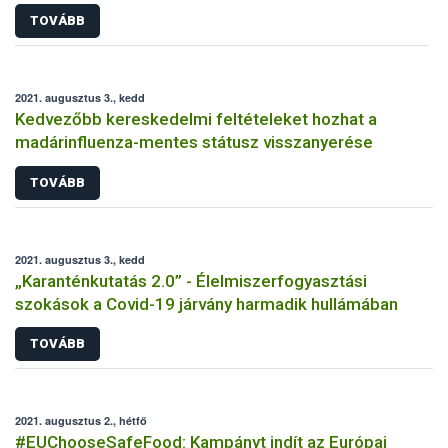
TOVÁBB
2021. augusztus 3., kedd
Kedvezőbb kereskedelmi feltételeket hozhat a
madárinfluenza-mentes státusz visszanyerése
TOVÁBB
2021. augusztus 3., kedd
„Karanténkutatás 2.0” - Élelmiszerfogyasztási
szokások a Covid-19 járvány harmadik hullámában
TOVÁBB
2021. augusztus 2., hétfő
#EUChooseSafeFood: Kampányt indít az Európai