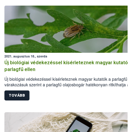
2021. augusztus 18., szerda
Új biológiai védekezéssel kísérleteznek magyar kutatók
parlagfű ellen
Új biológiai védekezéssel kísérleteznek magyar kutatók a parlagfű el
várakozásuk szerint a parlagfű olajosbogár hatékonyan ritkíthatja a
gyomnövényt - jelentették be a Nemzeti Élelmiszerlánc-biztonsági
Hivatal (Nébih), valamint az Eötvös Loránd Kutató Hálózat
TOVÁBB
Agrártudományi Kutatóközpont Növényvédelmi Intézetének (ATK Nö
szerdai sajtótájékoztatóján, Budapesten.