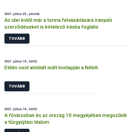
2021. július 23., péntek
Az idei évtől már a torma felvásárlására irányuló
szerződéseket is kötelező írásba foglalni
TOVÁBB
2021. július 19., hétfő
Etilén-oxid aloldalt indít honlapján a Nébih
TOVÁBB
2021. július 19., hétfő
A fővárosban és az ország 10 megyéjében megszűnik
a tűzgyújtási tilalom