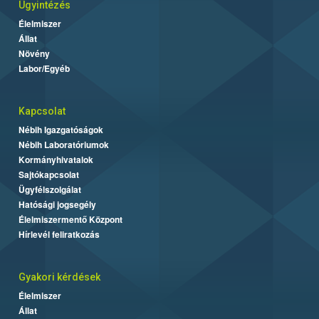
Ügyintézés
Élelmiszer
Állat
Növény
Labor/Egyéb
Kapcsolat
Nébih Igazgatóságok
Nébih Laboratóriumok
Kormányhivatalok
Sajtókapcsolat
Ügyfélszolgálat
Hatósági jogsegély
Élelmiszermentő Központ
Hírlevél feliratkozás
Gyakori kérdések
Élelmiszer
Állat