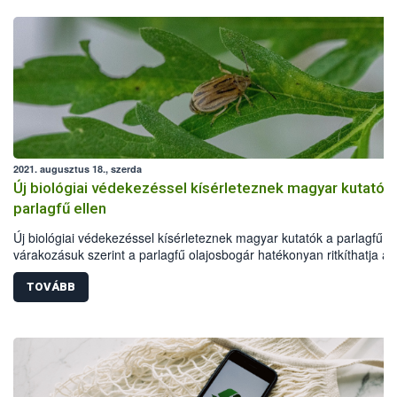
2021. augusztus 18., szerda
Új biológiai védekezéssel kísérleteznek magyar kutatók
parlagfű ellen
Új biológiai védekezéssel kísérleteznek magyar kutatók a parlagfű el
várakozásuk szerint a parlagfű olajosbogár hatékonyan ritkíthatja a
gyomnövényt - jelentették be a Nemzeti Élelmiszerlánc-biztonsági
Hivatal (Nébih), valamint az Eötvös Loránd Kutató Hálózat
TOVÁBB
Agrártudományi Kutatóközpont Növényvédelmi Intézetének (ATK Nö
szerdai sajtótájékoztatóján, Budapesten.