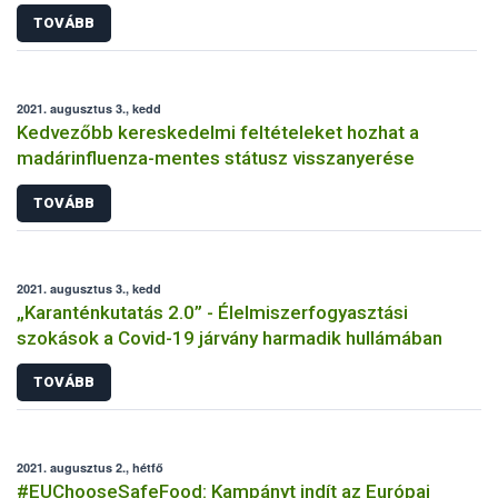
TOVÁBB
2021. augusztus 3., kedd
Kedvezőbb kereskedelmi feltételeket hozhat a
madárinfluenza-mentes státusz visszanyerése
TOVÁBB
2021. augusztus 3., kedd
„Karanténkutatás 2.0” - Élelmiszerfogyasztási
szokások a Covid-19 járvány harmadik hullámában
TOVÁBB
2021. augusztus 2., hétfő
#EUChooseSafeFood: Kampányt indít az Európai