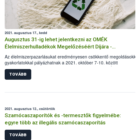
2021. augusztus 17., kedd
Augusztus 31-ig lehet jelentkezni az OMÉK
Élelmiszerhulladékok Megelőzéséért Díjára -
meghosszabbítva: 2021. szeptember 6-ig!
Az élelmiszerpazarlásukat eredményesen csökkentő megoldásokkal,
gyakorlatokkal pályázhatnak a 2021. október 7-10. között
megrendezésre kerülő Országos Mezőgazdasági és Élelmiszeripari
Kiállítás és Vásár (OMÉK) kiállítói. A Nemzeti Élelmiszerlánc-biztons
TOVÁBB
Hivatal (Nébih) „OMÉK Élelmiszerhulladékok Megelőzéséért Díjára”
2021. augusztus 31-ig lehet jelentkezni két kategóriában: az élelmis
előállítás és az élelmiszerkereskedelem területén is díjazzák az
élelmiszerpazarlás csökkentésére törekvő vállalkozásokat.
2021. augusztus 12., csütörtök
Szamócaszaporítók és -termesztők figyelmébe:
egyre több az illegális szamócaszaporítás
TOVÁBB