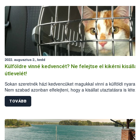
2022. augusztus 2., kedd
Külföldre vinné kedvencét? Ne felejtse el kikérni kisállat
útlevelét!
Sokan szeretnék házi kedvencüket magukkal vinni a külföldi nyaralá
Nem szabad azonban elfelejteni, hogy a kisállat utaztatásra is létez
egységes Európai Uniós szabályok, a különböző országok pedig
speciális feltételeket is előírhatnak. A Nemzeti Élelmiszerlánc-bizton
TOVÁBB
Hivatal összegyűjtötte a legfontosabb tudnivalókat a kutyák, macská
görények külföldi utaztatásáról.