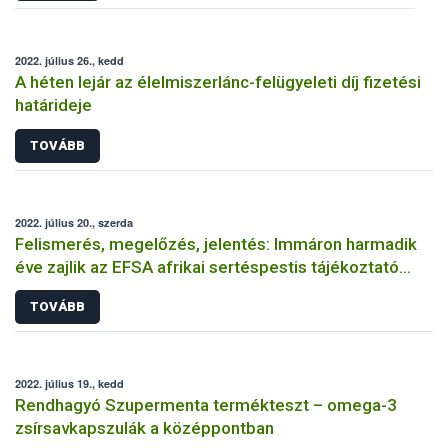
2022. július 26., kedd
A héten lejár az élelmiszerlánc-felügyeleti díj fizetési
határideje
TOVÁBB
2022. július 20., szerda
Felismerés, megelőzés, jelentés: Immáron harmadik
éve zajlik az EFSA afrikai sertéspestis tájékoztató
kampánya
TOVÁBB
2022. július 19., kedd
Rendhagyó Szupermenta termékteszt – omega-3
zsírsavkapszulák a középpontban