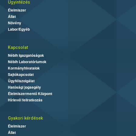
Ügyintézés
Élelmiszer
Állat
Növény
Labor/Egyéb
Kapcsolat
Nébih Igazgatóságok
Nébih Laboratóriumok
Kormányhivatalok
Sajtókapcsolat
Ügyfélszolgálat
Hatósági jogsegély
Élelmiszermentő Központ
Hírlevél feliratkozás
Gyakori kérdések
Élelmiszer
Állat