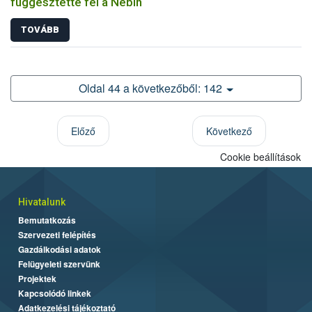
függesztette fel a Nébih
TOVÁBB
Oldal 44 a következőből: 142
Előző
Következő
Cookie beállítások
Hivatalunk
Bemutatkozás
Szervezeti felépítés
Gazdálkodási adatok
Felügyeleti szervünk
Projektek
Kapcsolódó linkek
Adatkezelési tájékoztató