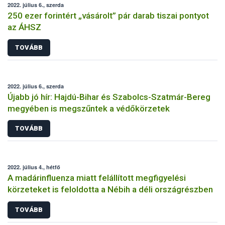
2022. július 6., szerda
250 ezer forintért „vásárolt” pár darab tiszai pontyot
az ÁHSZ
TOVÁBB
2022. július 6., szerda
Újabb jó hír: Hajdú-Bihar és Szabolcs-Szatmár-Bereg
megyében is megszűntek a védőkörzetek
TOVÁBB
2022. július 4., hétfő
A madárinfluenza miatt felállított megfigyelési
körzeteket is feloldotta a Nébih a déli országrészben
TOVÁBB