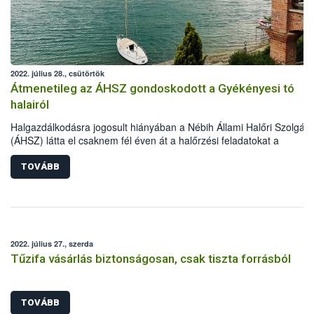
2022. július 28., csütörtök
Átmenetileg az ÁHSZ gondoskodott a Gyékényesi tó
halairól
Halgazdálkodásra jogosult hiányában a Nébih Állami Halőri Szolgála
(ÁHSZ) látta el csaknem fél éven át a halőrzési feladatokat a
Gyékényesi horgásztavon. Ezalatt a halőrök 120 kg haltetemet
szállíttattak el ártalmatlanításra, 8 esetben indítottak eljárást az éjsz
TOVÁBB
horgászati tilalom megszegése miatt, valamint több tucat illegális
haltároló eszközt távolítottak el a vízből és annak környezetéből.
2022. július 27., szerda
Tűzifa vásárlás biztonságosan, csak tiszta forrásból
TOVÁBB