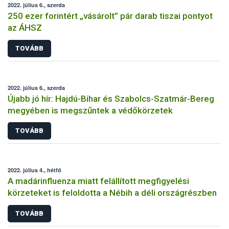
2022. július 6., szerda
250 ezer forintért „vásárolt” pár darab tiszai pontyot
az ÁHSZ
TOVÁBB
2022. július 6., szerda
Újabb jó hír: Hajdú-Bihar és Szabolcs-Szatmár-Bereg
megyében is megszűntek a védőkörzetek
TOVÁBB
2022. július 4., hétfő
A madárinfluenza miatt felállított megfigyelési
körzeteket is feloldotta a Nébih a déli országrészben
TOVÁBB