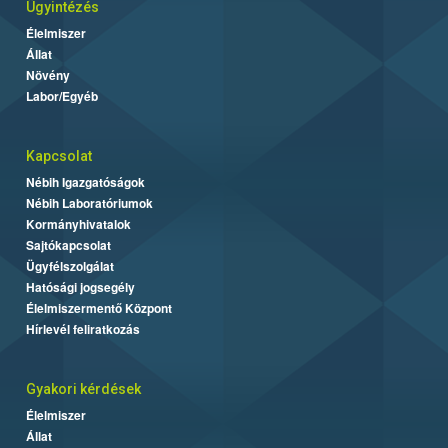
Ügyintézés
Élelmiszer
Állat
Növény
Labor/Egyéb
Kapcsolat
Nébih Igazgatóságok
Nébih Laboratóriumok
Kormányhivatalok
Sajtókapcsolat
Ügyfélszolgálat
Hatósági jogsegély
Élelmiszermentő Központ
Hírlevél feliratkozás
Gyakori kérdések
Élelmiszer
Állat