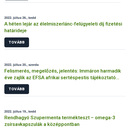
2022. július 26., kedd
A héten lejár az élelmiszerlánc-felügyeleti díj fizetési
határideje
TOVÁBB
2022. július 20., szerda
Felismerés, megelőzés, jelentés: Immáron harmadik
éve zajlik az EFSA afrikai sertéspestis tájékoztató
kampánya
TOVÁBB
2022. július 19., kedd
Rendhagyó Szupermenta termékteszt – omega-3
zsírsavkapszulák a középpontban