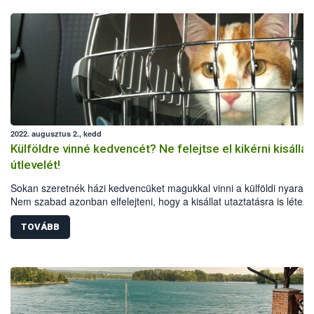
2022. augusztus 2., kedd
Külföldre vinné kedvencét? Ne felejtse el kikérni kisállat
útlevelét!
Sokan szeretnék házi kedvencüket magukkal vinni a külföldi nyaralá
Nem szabad azonban elfelejteni, hogy a kisállat utaztatásra is létez
egységes Európai Uniós szabályok, a különböző országok pedig
speciális feltételeket is előírhatnak. A Nemzeti Élelmiszerlánc-bizton
TOVÁBB
Hivatal összegyűjtötte a legfontosabb tudnivalókat a kutyák, macská
görények külföldi utaztatásáról.