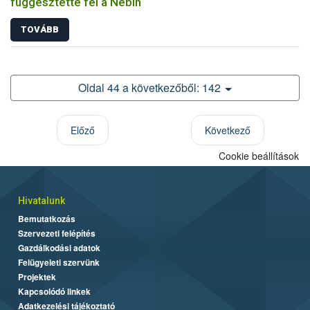
függesztette fel a Nébih
TOVÁBB
Oldal 44 a következőből: 142
Előző
Következő
Cookie beállítások
Hivatalunk
Bemutatkozás
Szervezeti felépítés
Gazdálkodási adatok
Felügyeleti szervünk
Projektek
Kapcsolódó linkek
Adatkezelési tájékoztató