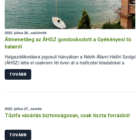
2022. július 28., csütörtök
Átmenetileg az ÁHSZ gondoskodott a Gyékényesi tó
halairól
Halgazdálkodásra jogosult hiányában a Nébih Állami Halőri Szolgála
(ÁHSZ) látta el csaknem fél éven át a halőrzési feladatokat a
Gyékényesi horgásztavon. Ezalatt a halőrök 120 kg haltetemet
szállíttattak el ártalmatlanításra, 8 esetben indítottak eljárást az éjsz
TOVÁBB
horgászati tilalom megszegése miatt, valamint több tucat illegális
haltároló eszközt távolítottak el a vízből és annak környezetéből.
2022. július 27., szerda
Tűzifa vásárlás biztonságosan, csak tiszta forrásból
TOVÁBB