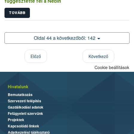
függesztette fel a Nébih
TOVÁBB
Oldal 44 a következőből: 142
Előző
Következő
Cookie beállítások
Hivatalunk
Bemutatkozás
Szervezeti felépítés
Gazdálkodási adatok
Felügyeleti szervünk
Projektek
Kapcsolódó linkek
Adatkezelési tájékoztató