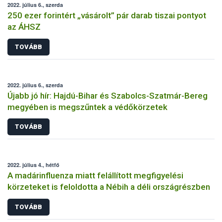
2022. július 6., szerda
250 ezer forintért „vásárolt” pár darab tiszai pontyot
az ÁHSZ
TOVÁBB
2022. július 6., szerda
Újabb jó hír: Hajdú-Bihar és Szabolcs-Szatmár-Bereg
megyében is megszűntek a védőkörzetek
TOVÁBB
2022. július 4., hétfő
A madárinfluenza miatt felállított megfigyelési
körzeteket is feloldotta a Nébih a déli országrészben
TOVÁBB