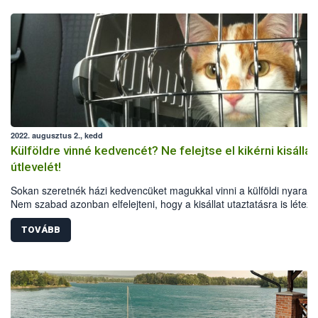
2022. augusztus 2., kedd
Külföldre vinné kedvencét? Ne felejtse el kikérni kisállat
útlevelét!
Sokan szeretnék házi kedvencüket magukkal vinni a külföldi nyaralá
Nem szabad azonban elfelejteni, hogy a kisállat utaztatásra is létez
egységes Európai Uniós szabályok, a különböző országok pedig
speciális feltételeket is előírhatnak. A Nemzeti Élelmiszerlánc-bizton
TOVÁBB
Hivatal összegyűjtötte a legfontosabb tudnivalókat a kutyák, macská
görények külföldi utaztatásáról.