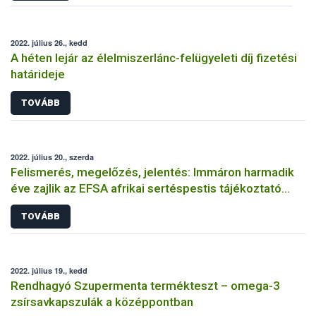
2022. július 26., kedd
A héten lejár az élelmiszerlánc-felügyeleti díj fizetési
határideje
TOVÁBB
2022. július 20., szerda
Felismerés, megelőzés, jelentés: Immáron harmadik
éve zajlik az EFSA afrikai sertéspestis tájékoztató
kampánya
TOVÁBB
2022. július 19., kedd
Rendhagyó Szupermenta termékteszt – omega-3
zsírsavkapszulák a középpontban