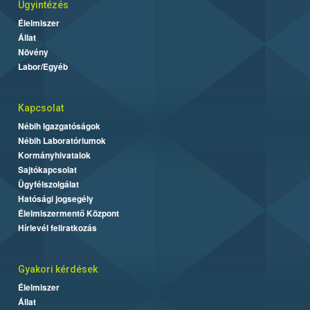
Ügyintézés
Élelmiszer
Állat
Növény
Labor/Egyéb
Kapcsolat
Nébih Igazgatóságok
Nébih Laboratóriumok
Kormányhivatalok
Sajtókapcsolat
Ügyfélszolgálat
Hatósági jogsegély
Élelmiszermentő Központ
Hírlevél feliratkozás
Gyakori kérdések
Élelmiszer
Állat