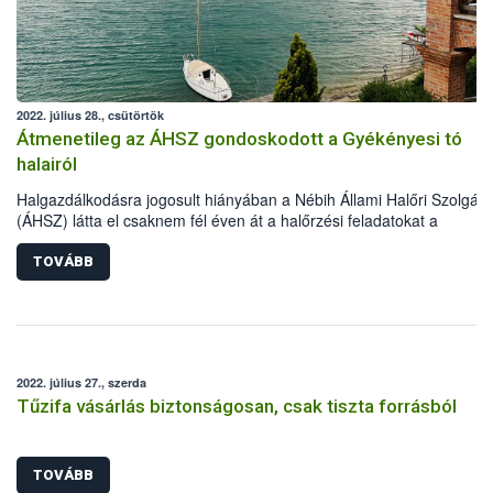
2022. július 28., csütörtök
Átmenetileg az ÁHSZ gondoskodott a Gyékényesi tó
halairól
Halgazdálkodásra jogosult hiányában a Nébih Állami Halőri Szolgála
(ÁHSZ) látta el csaknem fél éven át a halőrzési feladatokat a
Gyékényesi horgásztavon. Ezalatt a halőrök 120 kg haltetemet
szállíttattak el ártalmatlanításra, 8 esetben indítottak eljárást az éjsz
TOVÁBB
horgászati tilalom megszegése miatt, valamint több tucat illegális
haltároló eszközt távolítottak el a vízből és annak környezetéből.
2022. július 27., szerda
Tűzifa vásárlás biztonságosan, csak tiszta forrásból
TOVÁBB