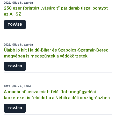
2022. július 6., szerda
250 ezer forintért „vásárolt” pár darab tiszai pontyot
az ÁHSZ
TOVÁBB
2022. július 6., szerda
Újabb jó hír: Hajdú-Bihar és Szabolcs-Szatmár-Bereg
megyében is megszűntek a védőkörzetek
TOVÁBB
2022. július 4., hétfő
A madárinfluenza miatt felállított megfigyelési
körzeteket is feloldotta a Nébih a déli országrészben
TOVÁBB