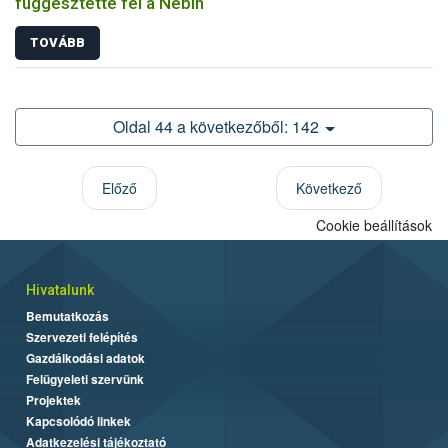
függesztette fel a Nébih
TOVÁBB
Oldal 44 a következőből: 142
Előző
Következő
Cookie beállítások
Hivatalunk
Bemutatkozás
Szervezeti felépítés
Gazdálkodási adatok
Felügyeleti szervünk
Projektek
Kapcsolódó linkek
Adatkezelési tájékoztató