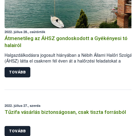
2022. július 28., csütörtök
Átmenetileg az ÁHSZ gondoskodott a Gyékényesi tó
halairól
Halgazdálkodásra jogosult hiányában a Nébih Állami Halőri Szolgála
(ÁHSZ) látta el csaknem fél éven át a halőrzési feladatokat a
Gyékényesi horgásztavon. Ezalatt a halőrök 120 kg haltetemet
szállíttattak el ártalmatlanításra, 8 esetben indítottak eljárást az éjsz
TOVÁBB
horgászati tilalom megszegése miatt, valamint több tucat illegális
haltároló eszközt távolítottak el a vízből és annak környezetéből.
2022. július 27., szerda
Tűzifa vásárlás biztonságosan, csak tiszta forrásból
TOVÁBB