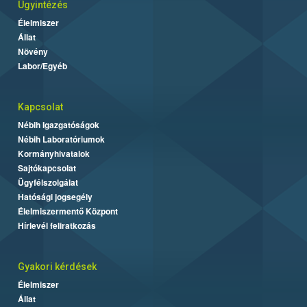
Ügyintézés
Élelmiszer
Állat
Növény
Labor/Egyéb
Kapcsolat
Nébih Igazgatóságok
Nébih Laboratóriumok
Kormányhivatalok
Sajtókapcsolat
Ügyfélszolgálat
Hatósági jogsegély
Élelmiszermentő Központ
Hírlevél feliratkozás
Gyakori kérdések
Élelmiszer
Állat