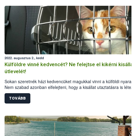
2022. augusztus 2., kedd
Külföldre vinné kedvencét? Ne felejtse el kikérni kisállat
útlevelét!
Sokan szeretnék házi kedvencüket magukkal vinni a külföldi nyaralá
Nem szabad azonban elfelejteni, hogy a kisállat utaztatásra is létez
egységes Európai Uniós szabályok, a különböző országok pedig
speciális feltételeket is előírhatnak. A Nemzeti Élelmiszerlánc-bizton
TOVÁBB
Hivatal összegyűjtötte a legfontosabb tudnivalókat a kutyák, macská
görények külföldi utaztatásáról.