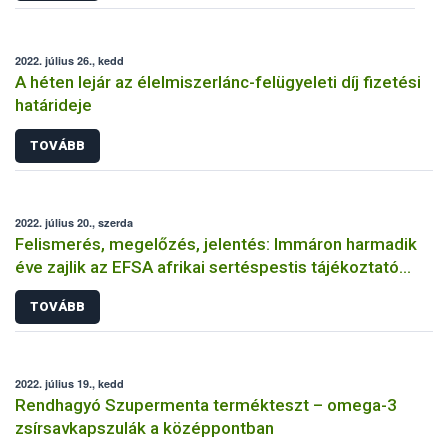
2022. július 26., kedd
A héten lejár az élelmiszerlánc-felügyeleti díj fizetési
határideje
TOVÁBB
2022. július 20., szerda
Felismerés, megelőzés, jelentés: Immáron harmadik
éve zajlik az EFSA afrikai sertéspestis tájékoztató
kampánya
TOVÁBB
2022. július 19., kedd
Rendhagyó Szupermenta termékteszt – omega-3
zsírsavkapszulák a középpontban