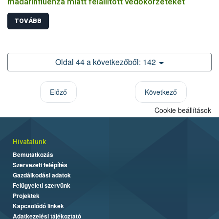
madárinfluenza miatt felállított védőkörzeteket
TOVÁBB
Oldal 44 a következőből: 142
Előző
Következő
Cookie beállítások
Hivatalunk
Bemutatkozás
Szervezeti felépítés
Gazdálkodási adatok
Felügyeleti szervünk
Projektek
Kapcsolódó linkek
Adatkezelési tájékoztató