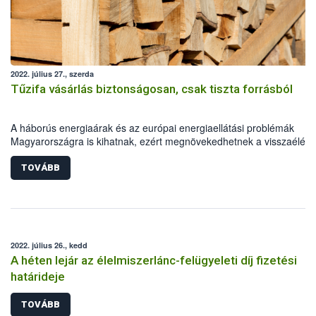
2022. július 27., szerda
Tűzifa vásárlás biztonságosan, csak tiszta forrásból
A háborús energiaárak és az európai energiaellátási problémák
Magyarországra is kihatnak, ezért megnövekedhetnek a visszaélése
tűzifa beszerzéssel kapcsolatban. A csalások ellen a leghatásosabb
ellenszer, ha a vásárlók a tűzifa vásárlás előtt tájékozódnak és ismer
TOVÁBB
az intő jeleket. Ebben számottevő segítséget nyújt a Nemzeti
Élelmiszerlánc-biztonsági Hivatal (Nébih) Tűzifát Okosan
hirdetéskeresője és folyamatosan bővülő tematikus információs olda
2022. július 26., kedd
A héten lejár az élelmiszerlánc-felügyeleti díj fizetési
határideje
TOVÁBB