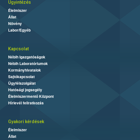
Ügyintézés
Élelmiszer
Állat
Növény
Labor/Egyéb
Kapcsolat
Nébih Igazgatóságok
Nébih Laboratóriumok
Kormányhivatalok
Sajtókapcsolat
Ügyfélszolgálat
Hatósági jogsegély
Élelmiszermentő Központ
Hírlevél feliratkozás
Gyakori kérdések
Élelmiszer
Állat