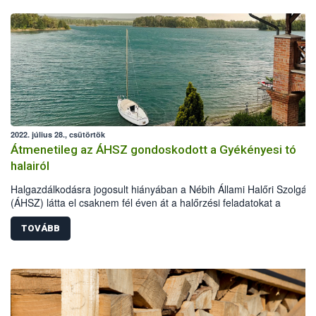
2022. július 28., csütörtök
Átmenetileg az ÁHSZ gondoskodott a Gyékényesi tó
halairól
Halgazdálkodásra jogosult hiányában a Nébih Állami Halőri Szolgála
(ÁHSZ) látta el csaknem fél éven át a halőrzési feladatokat a
Gyékényesi horgásztavon. Ezalatt a halőrök 120 kg haltetemet
szállíttattak el ártalmatlanításra, 8 esetben indítottak eljárást az éjsz
TOVÁBB
horgászati tilalom megszegése miatt, valamint több tucat illegális
haltároló eszközt távolítottak el a vízből és annak környezetéből.