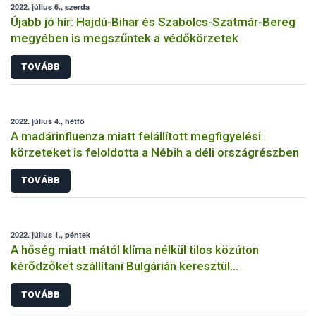
2022. július 6., szerda
Újabb jó hír: Hajdú-Bihar és Szabolcs-Szatmár-Bereg
megyében is megszűntek a védőkörzetek
TOVÁBB
2022. július 4., hétfő
A madárinfluenza miatt felállított megfigyelési
körzeteket is feloldotta a Nébih a déli országrészben
TOVÁBB
2022. július 1., péntek
A hőség miatt mától klíma nélkül tilos közúton
kérődzőket szállítani Bulgárián keresztül
Törökországba
TOVÁBB