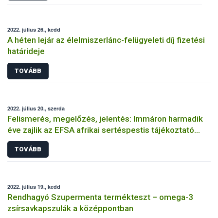
2022. július 26., kedd
A héten lejár az élelmiszerlánc-felügyeleti díj fizetési
határideje
TOVÁBB
2022. július 20., szerda
Felismerés, megelőzés, jelentés: Immáron harmadik
éve zajlik az EFSA afrikai sertéspestis tájékoztató
kampánya
TOVÁBB
2022. július 19., kedd
Rendhagyó Szupermenta termékteszt – omega-3
zsírsavkapszulák a középpontban