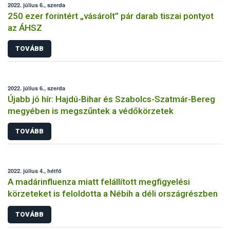
2022. július 6., szerda
250 ezer forintért „vásárolt” pár darab tiszai pontyot
az ÁHSZ
TOVÁBB
2022. július 6., szerda
Újabb jó hír: Hajdú-Bihar és Szabolcs-Szatmár-Bereg
megyében is megszűntek a védőkörzetek
TOVÁBB
2022. július 4., hétfő
A madárinfluenza miatt felállított megfigyelési
körzeteket is feloldotta a Nébih a déli országrészben
TOVÁBB