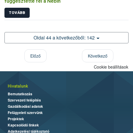
függesztette fel a Nébih
TOVÁBB
Oldal 44 a következőből: 142
Előző
Következő
Cookie beállítások
Hivatalunk
Bemutatkozás
Szervezeti felépítés
Gazdálkodási adatok
Felügyeleti szervünk
Projektek
Kapcsolódó linkek
Adatkezelési tájékoztató