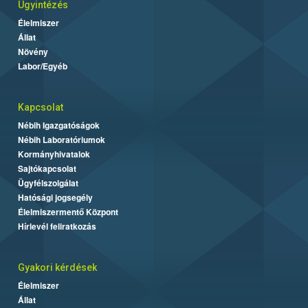
Ügyintézés
Élelmiszer
Állat
Növény
Labor/Egyéb
Kapcsolat
Nébih Igazgatóságok
Nébih Laboratóriumok
Kormányhivatalok
Sajtókapcsolat
Ügyfélszolgálat
Hatósági jogsegély
Élelmiszermentő Központ
Hírlevél feliratkozás
Gyakori kérdések
Élelmiszer
Állat