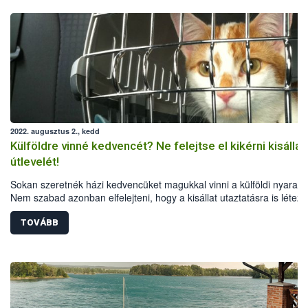
2022. augusztus 2., kedd
Külföldre vinné kedvencét? Ne felejtse el kikérni kisállat
útlevelét!
Sokan szeretnék házi kedvencüket magukkal vinni a külföldi nyaralá
Nem szabad azonban elfelejteni, hogy a kisállat utaztatásra is létez
egységes Európai Uniós szabályok, a különböző országok pedig
speciális feltételeket is előírhatnak. A Nemzeti Élelmiszerlánc-bizton
TOVÁBB
Hivatal összegyűjtötte a legfontosabb tudnivalókat a kutyák, macská
görények külföldi utaztatásáról.