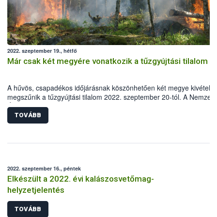
2022. szeptember 19., hétfő
Már csak két megyére vonatkozik a tűzgyújtási tilalom
A hűvös, csapadékos időjárásnak köszönhetően két megye kivételév
megszűnik a tűzgyújtási tilalom 2022. szeptember 20-tól. A Nemzeti
Élelmiszerlánc-biztonsági Hivatal (Nébih) felhívja a lakosság figyelmé
hogy legyenek fokozottan körültekintőek, Magyarországon ugyanis 
TOVÁBB
erdőtüzek 99 százalékát emberi mulasztás okozza.
2022. szeptember 16., péntek
Elkészült a 2022. évi kalászosvetőmag-
helyzetjelentés
TOVÁBB