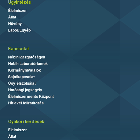
Ügyintézés
Élelmiszer
Állat
Növény
Labor/Egyéb
Kapcsolat
Nébih Igazgatóságok
Nébih Laboratóriumok
Kormányhivatalok
Sajtókapcsolat
Ügyfélszolgálat
Hatósági jogsegély
Élelmiszermentő Központ
Hírlevél feliratkozás
Gyakori kérdések
Élelmiszer
Állat