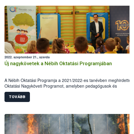
2022. szeptember 21., szerda
Új nagykövetek a Nébih Oktatási Programjában
A Nébih Oktatási Programja a 2021/2022-es tanévben meghirdette 
Oktatási Nagyköveti Programot, amelyben pedagógusok és
természettudományos végzettségű szakemberek vehettek részt. A 3
legaktívabb résztvevőt mintegy félszáz jelentkező közül választották 
TOVÁBB
Fodor Aliz, Miklós Andrea, valamint Pusztai-Pikó Boglárka összesen
csaknem száz óvodai és iskolai foglalkozást tartottak meg, amellyel
kiérdemelték az Oktatási Nagyköveti címet.