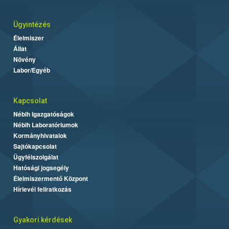
Ügyintézés
Élelmiszer
Állat
Növény
Labor/Egyéb
Kapcsolat
Nébih Igazgatóságok
Nébih Laboratóriumok
Kormányhivatalok
Sajtókapcsolat
Ügyfélszolgálat
Hatósági jogsegély
Élelmiszermentő Központ
Hírlevél feliratkozás
Gyakori kérdések