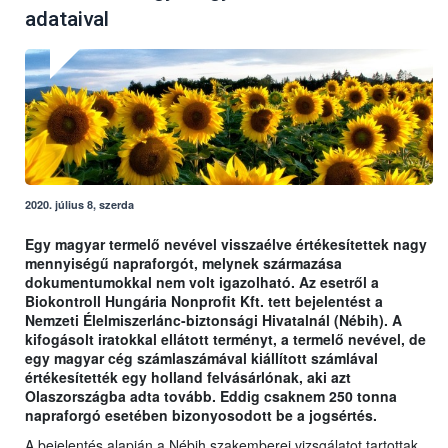
adataival
2020. július 8, szerda
Egy magyar termelő nevével visszaélve értékesítettek nagy
mennyiségű napraforgót, melynek származása
dokumentumokkal nem volt igazolható. Az esetről a
Biokontroll Hungária Nonprofit Kft. tett bejelentést a
Nemzeti Élelmiszerlánc-biztonsági Hivatalnál (Nébih). A
kifogásolt iratokkal ellátott terményt, a termelő nevével, de
egy magyar cég számlaszámával kiállított számlával
értékesítették egy holland felvásárlónak, aki azt
Olaszországba adta tovább. Eddig csaknem 250 tonna
napraforgó esetében bizonyosodott be a jogsértés.
A bejelentés alapján a Nébih szakemberei vizsgálatot tartottak