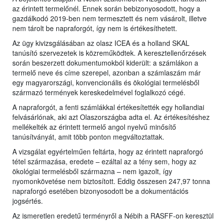
az érintett termelőnél. Ennek során bebizonyosodott, hogy a
gazdálkodó 2019-ben nem termesztett és nem vásárolt, illetve
nem tárolt be napraforgót, így nem is értékesíthetett.
Az ügy kivizsgálásában az olasz ICEA és a holland SKAL
tanúsító szervezetek is közreműködtek. A keresztellenőrzések
során beszerzett dokumentumokból kiderült: a számlákon a
termelő neve és címe szerepel, azonban a számlaszám már
egy magyarországi, konvencionális és ökológiai termelésből
származó termények kereskedelmével foglalkozó cégé.
A napraforgót, a fenti számlákkal értékesítették egy hollandiai
felvásárlónak, aki azt Olaszországba adta el. Az értékesítéshez
mellékelték az érintett termelő angol nyelvű minősítő
tanúsítványát, amit több ponton megváltoztattak.
A vizsgálat egyértelműen feltárta, hogy az érintett napraforgó
tétel származása, eredete – ezáltal az a tény sem, hogy az
ökológiai termelésből származna – nem igazolt, így
nyomonkövetése nem biztosított. Eddig összesen 247,97 tonna
napraforgó esetében bizonyosodott be a dokumentációs
jogsértés.
Az ismeretlen eredetű terményről a Nébih a RASFF-on keresztül