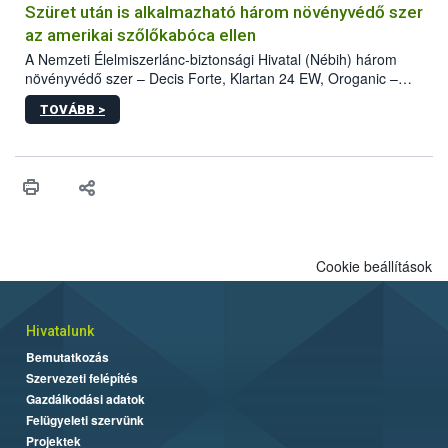
hatósággal is összehangolják a terjedés megállítása érdekében.
Szüret után is alkalmazható három növényvédő szer
az amerikai szőlőkabóca ellen
A Nemzeti Élelmiszerlánc-biztonsági Hivatal (Nébih) három
növényvédő szer – Decis Forte, Klartan 24 EW, Oroganic –
engedélyokiratát módosította, így azok a szüretet követően,
TOVÁBB >
egészen a vesszőérettség (BBCH 91) stádiumáig
felhasználhatóak a szőlőben. A kiterjesztések célja, hogy a korai
érésű szőlőkben is legyen lehetőség a károsító elleni további
védekezésre. Az Oroganic készítmény kis kiszerelésben kiskerti
felhasználók számára is elérhető és ökológiai termesztésben is
engedélyezett.
Cookie beállítások
Hivatalunk
Bemutatkozás
Szervezeti felépítés
Gazdálkodási adatok
Felügyeleti szervünk
Projektek