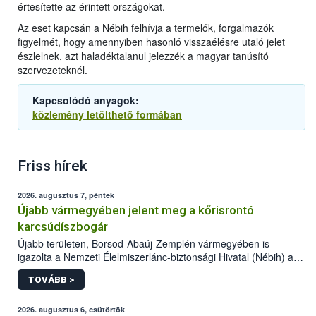
értesítette az érintett országokat.
Az eset kapcsán a Nébih felhívja a termelők, forgalmazók
figyelmét, hogy amennyiben hasonló visszaélésre utaló jelet
észlelnek, azt haladéktalanul jelezzék a magyar tanúsító
szervezeteknél.
Kapcsolódó anyagok:
közlemény letölthető formában
Friss hírek
2026. augusztus 7, péntek
Újabb vármegyében jelent meg a kőrisrontó
karcsúdíszbogár
Újabb területen, Borsod-Abaúj-Zemplén vármegyében is
igazolta a Nemzeti Élelmiszerlánc-biztonsági Hivatal (Nébih) a
kőrisrontó karcsúdíszbogár (Agrilus planipennis) jelenlétét. A
TOVÁBB >
kártevőt nem csak színcsapdában találták meg, de már fertőzött
fában is azonosították. A növényvédelmi szakemberek folytatják
az intenzív felderítést, emellett az intézkedéseket a szlovák
2026. augusztus 6, csütörtök