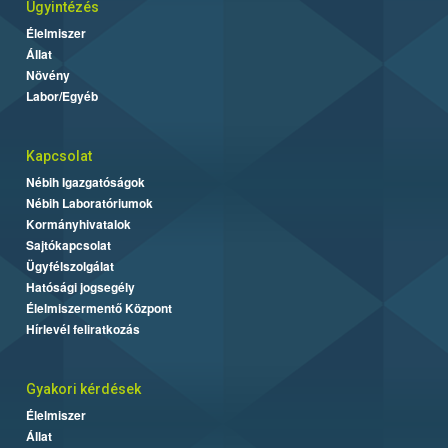
Ügyintézés
Élelmiszer
Állat
Növény
Labor/Egyéb
Kapcsolat
Nébih Igazgatóságok
Nébih Laboratóriumok
Kormányhivatalok
Sajtókapcsolat
Ügyfélszolgálat
Hatósági jogsegély
Élelmiszermentő Központ
Hírlevél feliratkozás
Gyakori kérdések
Élelmiszer
Állat