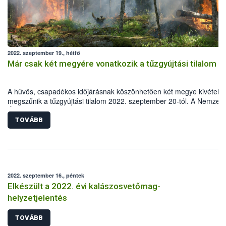
2022. szeptember 19., hétfő
Már csak két megyére vonatkozik a tűzgyújtási tilalom
A hűvös, csapadékos időjárásnak köszönhetően két megye kivételév
megszűnik a tűzgyújtási tilalom 2022. szeptember 20-tól. A Nemzeti
Élelmiszerlánc-biztonsági Hivatal (Nébih) felhívja a lakosság figyelmé
hogy legyenek fokozottan körültekintőek, Magyarországon ugyanis 
TOVÁBB
erdőtüzek 99 százalékát emberi mulasztás okozza.
2022. szeptember 16., péntek
Elkészült a 2022. évi kalászosvetőmag-
helyzetjelentés
TOVÁBB