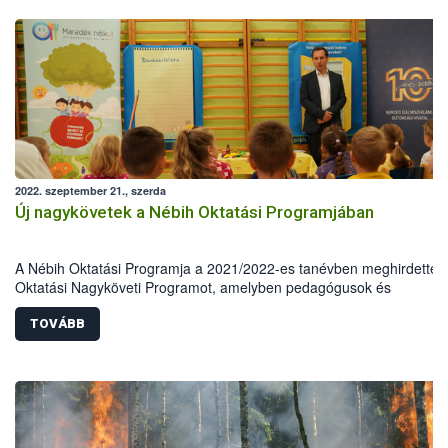
2022. szeptember 21., szerda
Új nagykövetek a Nébih Oktatási Programjában
A Nébih Oktatási Programja a 2021/2022-es tanévben meghirdette 
Oktatási Nagyköveti Programot, amelyben pedagógusok és
természettudományos végzettségű szakemberek vehettek részt. A 3
legaktívabb résztvevőt mintegy félszáz jelentkező közül választották 
TOVÁBB
Fodor Aliz, Miklós Andrea, valamint Pusztai-Pikó Boglárka összesen
csaknem száz óvodai és iskolai foglalkozást tartottak meg, amellyel
kiérdemelték az Oktatási Nagyköveti címet.