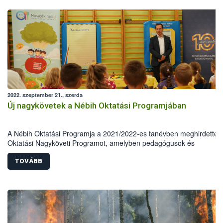
2022. szeptember 21., szerda
Új nagykövetek a Nébih Oktatási Programjában
A Nébih Oktatási Programja a 2021/2022-es tanévben meghirdette 
Oktatási Nagyköveti Programot, amelyben pedagógusok és
természettudományos végzettségű szakemberek vehettek részt. A 3
legaktívabb résztvevőt mintegy félszáz jelentkező közül választották 
TOVÁBB
Fodor Aliz, Miklós Andrea, valamint Pusztai-Pikó Boglárka összesen
csaknem száz óvodai és iskolai foglalkozást tartottak meg, amellyel
kiérdemelték az Oktatási Nagyköveti címet.