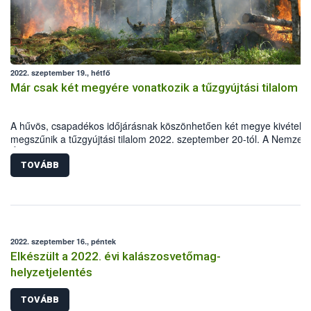
2022. szeptember 19., hétfő
Már csak két megyére vonatkozik a tűzgyújtási tilalom
A hűvös, csapadékos időjárásnak köszönhetően két megye kivételév
megszűnik a tűzgyújtási tilalom 2022. szeptember 20-tól. A Nemzeti
Élelmiszerlánc-biztonsági Hivatal (Nébih) felhívja a lakosság figyelmé
hogy legyenek fokozottan körültekintőek, Magyarországon ugyanis 
TOVÁBB
erdőtüzek 99 százalékát emberi mulasztás okozza.
2022. szeptember 16., péntek
Elkészült a 2022. évi kalászosvetőmag-
helyzetjelentés
TOVÁBB