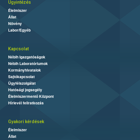
Ügyintézés
Élelmiszer
Állat
Növény
Labor/Egyéb
Kapcsolat
Nébih Igazgatóságok
Nébih Laboratóriumok
Kormányhivatalok
Sajtókapcsolat
Ügyfélszolgálat
Hatósági jogsegély
Élelmiszermentő Központ
Hírlevél feliratkozás
Gyakori kérdések
Élelmiszer
Állat